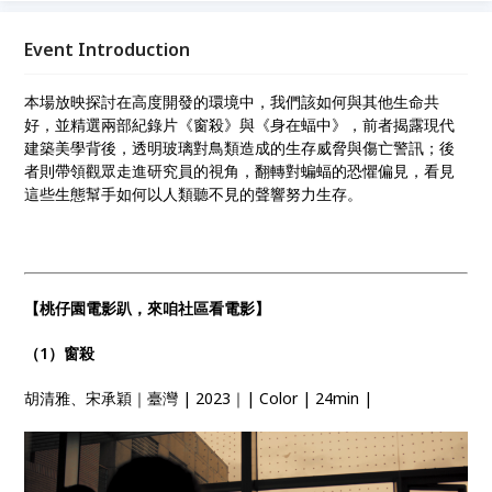
焦桃園在地精神，涵蓋生態、族群、家庭、勞動等議
題，開啟更多對話可能。場地選擇延續與在地夥伴合
Event Introduction
作，強化文化連結，建立桃園十三區的社區行動，讓
「空間Ｘ電影Ｘ對話」成為地方藝文力量。
本場放映探討在高度開發的環境中，我們該如何與其他生命共
好，並精選兩部紀錄片《窗殺》與《身在蝠中》，前者揭露現代
建築美學背後，透明玻璃對鳥類造成的生存威脅與傷亡警訊；後
者則帶領觀眾走進研究員的視角，翻轉對蝙蝠的恐懼偏見，看見
這些生態幫手如何以人類聽不見的聲響努力生存。
【桃仔園電影趴，來咱社區看電影】
（1）窗殺
胡清雅、宋承穎｜臺灣 | 2023｜| Color | 24min |