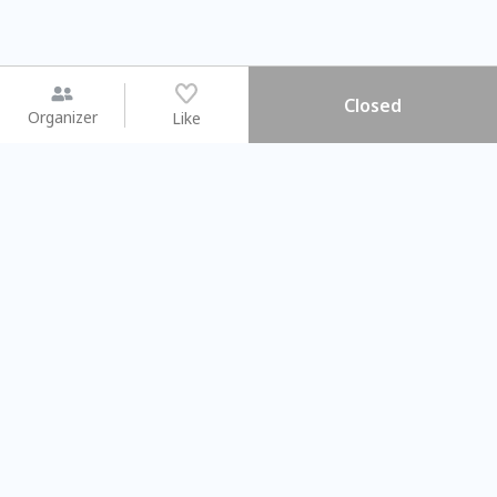
Closed
Organizer
Like
You may like
2026.08.15 (Sat) - 08.22 (Sat)
2026.08.15 (Sat) - 08.
【親子手作體驗】哈東派對！
「共織宇宙」
比哈皮、東窩蕊
共織宇宙】 七
Taipei City
New Taipei Ci