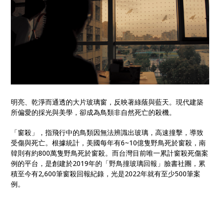
明亮、乾淨而通透的大片玻璃窗，反映著綠蔭與藍天。現代建築
所偏愛的採光與美學，卻成為鳥類非自然死亡的殺機。
「窗殺」，指飛行中的鳥類因無法辨識出玻璃，高速撞擊，導致
受傷與死亡。根據統計，美國每年有6~10億隻野鳥死於窗殺，南
韓則有約800萬隻野鳥死於窗殺。而台灣目前唯一累計窗殺死傷案
例的平台，是創建於2019年的「野鳥撞玻璃回報」臉書社團，累
積至今有2,600筆窗殺回報紀錄，光是2022年就有至少500筆案
例。