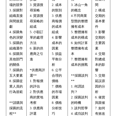
場的競爭
3. 貨源搜
2. 成本
3. 冰山一角
間
3. 採購對
尋策略
的類別
的概念
2. 構成
組織直接
4. 貨源搜
3. 供應
4 不同商業
交期的
與間接貢
尋策略的
商報價
型態的整體
基本要
獻
組成
的成本
擁有成本
件
4. 採購角
5. 小額訂
組成
5. 整體擁有
3. 影響
色的演變
單的處理
4. 影響
成本的構成
交期的
5. 採購的
方法
成本的
6. 如何計算
主要因
組織運作
6. 新的供
因素
整體擁有成
素
6. 採購與
應商之引
5. 損益
本
4. 交期
其他部門
進
平衡分
7. 整體擁有
對總成
的關係
析
成本的挑戰
本的影
7. 採購的
*供應商評
6. 公平
響
五大要素
選**
合理的
**採購談判
5. 交期
8. 採購從
1. 對報價
價格
**
延誤原
業人員的
的評估
7. 價格
1. 何謂談
因的分
行為規範
2. 對供應
的市場
判？
析
商的實地
因素
2. 採購談判
6. 催貨
**請購與
考察
8. 價格
的時機
與跟催
採購的流
3. 供應商
分析技
3. 談判哲學
7. 如何
程**
評選
巧
4. 成功談判
有效改