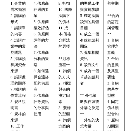
1. 企業的
4. 供應商
9. 折扣
的準備工作
善交期
需求類別
評選的要
10. 國際
與實施步驟
2. 請購的
項
採購下
5. 確定採購
**合約
形式
5. 供應商
的價格
談判的具體
的訂定
3. 請購單
績效評估
11. 成
目標
與管理
的內容
6. 供應商
本/價格
6. 成立一個
**
4. 請購作
評等的方
分析法
有效的談判
1. 合約
業中的常
法
的選擇
團隊
管理之
見問題
7. 供應商
7. 蒐集相關
意義
5. 採購預
分析的策
**競標
資訊
2. 合約
算與資金
略
流程**
8. 談判文件
的意義
來源
8. 如何選
1. 詢價
9. 成為一個
及其重
6. 請購處
擇合適搭
的方式
卓越的談判
要性
理的順序
配的供應
2. 招標
者
3. 合約
7. 採購的
商
與否的
的基本
作業流程
9. 供應商
決定因
** 外包策
型態
8. 規格說
評等資訊
素
略與自製或
4. 固定
明書
的分享與
3. 競標
外購之決定
價格類
9. 規格的
使用
的型態
**
型合約
來源
4. 詢價
1. 外包的決
5. 履約
10. 工作
方案的
策考量
期間類