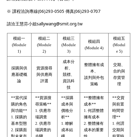
※ 課程洽詢專線(06)293-0505 傳真(06)293-0707
請洽王慧芬小姐sallywang@smit.org.tw
模組一
模組二
模組三
模組五
模組四
(Module
(Module
(Module
(Modul
(Module 4)
1)
2)
3)
e 5)
成本分
整體擁有成
交期、
採購與供
貨源搜尋
析、
本、
合約與
應基礎概
與供應商
競標、
談判與外包
存貨管
論
評選
資訊科
策略
理
技
**當代採
**貨源搜
**採購
**整體擁有
**交貨
購的角色
尋策略**
成本與
成本**
與前置
與功能**
1. 供應市
價格分
1. 何謂整體
時間管
1. 採購的
場調查
析**
擁有成本
理**
基本型態
2. 供應市
1. 瞭解
2. 整體擁有
1. 何謂
2. 採購面
場調查的
成本結
成本的重要
交期與
對未來市
步驟
構
性
前置時