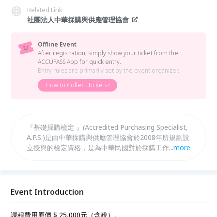
Related Link
社團法人中華採購與供應管理協會
Offline Event
After registration, simply show your ticket from the
ACCUPASS App for quick entry.
Entry rules are primarily set by the event organizer.
How to Collect Tickets?
『基礎採購檢定 』(Accredited Purchasing Specialist,
A.P.S.)是由中華採購與供應管理協會於2008年所規劃設
立授與的檢定資格，是為中華民國對於採購工作的第一
...
more
個專業採購檢定，於2009年開始實施。認證的主旨在
確認採購從業人員，具備基本的採購與供應相關知識與
作業能力。 為了方便取得基礎採購檢定的採購與供應
從業人員朋友們進修，協會開發出以下的配套課程方
Event Introduction
案。您可以按照自己的需求，選擇適當的課程來進修與
準備。
課程費用原價 $ 25,000元（含稅）。