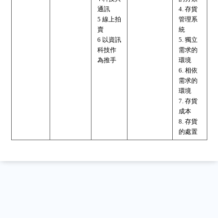
通訊
4. 存貨
5 線上拍
管理系
賣
統
6 以資訊
5. 獨立
科技作
需求的
為推手
環境
6. 相依
需求的
環境
7. 存貨
成本
8. 存貨
的處置