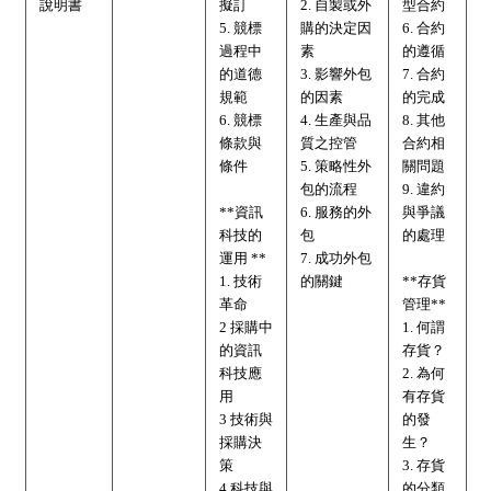
說明書
擬訂
2. 自製或外
型合約
5. 競標
購的決定因
6. 合約
過程中
素
的遵循
的道德
3. 影響外包
7. 合約
規範
的因素
的完成
6. 競標
4. 生產與品
8. 其他
條款與
質之控管
合約相
條件
5. 策略性外
關問題
包的流程
9. 違約
**資訊
6. 服務的外
與爭議
科技的
包
的處理
運用 **
7. 成功外包
1. 技術
的關鍵
**存貨
革命
管理**
2 採購中
1. 何謂
的資訊
存貨？
科技應
2. 為何
用
有存貨
3 技術與
的發
採購決
生？
策
3. 存貨
4 科技與
的分類