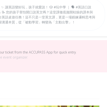
✨ 讓英語變好玩，孩子就愛說！ 🎲 #玩中學 ｜ 🗣️ #英語口說
邏輯策略 📝 您的孩子害怕開口說英文嗎？這堂課徹底拋開枯燥的課本與
全英語桌遊任務！這不只是一堂英文課，更是一場鍛鍊邏輯思考與
歸溝通本質，從「被動學習」轉變為「主動出擊」！
your ticket from the ACCUPASS App for quick entry.
he event organizer.