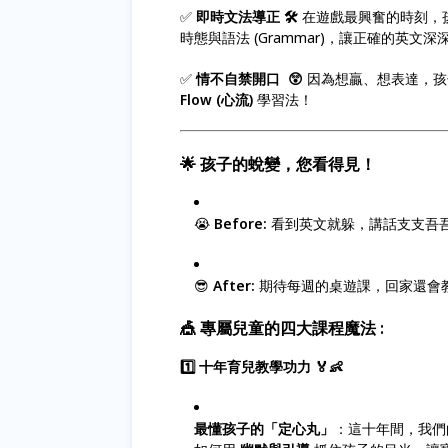
✅
即時文法導正 🛠️
在遊戲最興奮的時刻，
時態與語法 (Grammar)，讓正確的英文深
✅
情不自禁開口 😲
因為想贏、想表達，孩
Flow (心流)
學習法！
🌟
孩子的蛻變，您看得見！
😭
Before:
看到英文就躲，講話支支吾
😎
After:
期待每週的桌遊課，回家還會
🎪
專屬兒童的四大課程魔法 :
1️⃣ 十年育兒教學功力 🏅👶
最懂孩子的「定心丸」
：這十年間，我們