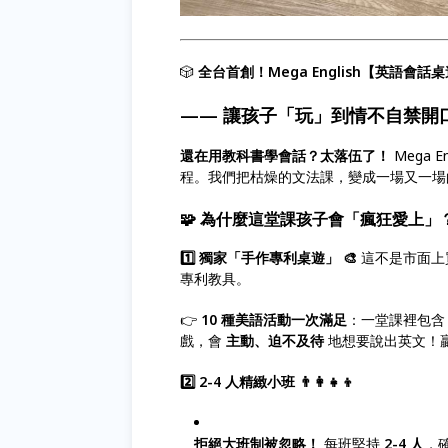
🎲
全台首創！Mega English【英語會話
—— 讓孩子「玩」到情不自禁開口
還在用教科書學會話？太落伍了！
Mega E
程。我們把枯燥的文法課，變成一場又一場
🧩
為什麼這堂課孩子會「瘋狂愛上」
1️⃣ 獨家「手作專利桌遊」 🎨
這不是市面上
專利教具。
👉
10 種美語活動一次滿足
：一堂課裡包
戲，會
主動、迫不及待
地想要說出英文！贏
2️⃣ 2-4 人精緻小班 👨‍👩‍👧‍👦
拒絕大班制被忽略！
每班堅持
2-4 人
，