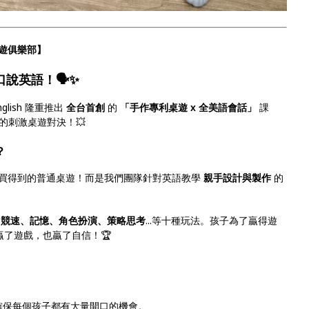
桌遊俱樂部】
說英語！🗣️✨
nglish 隆重推出
全台首創
的
「手作專利桌遊 x 全美語會話」
課
的刺激桌遊對決！💥
？
買得到的普通桌遊！而是我們團隊針對英語教學
親手設計與製作
的
含
競速、記憶、角色扮演、策略思考
...等十種玩法。孩子為了贏得遊
了遊戲，也贏了自信！🏆
確保每個孩子都有大量開口的機會。