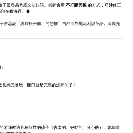
孩子最容易暴露文法錯誤。老師會用
不打斷興致
的方式，巧妙修正
深印在腦海裡。🧠
子會忘記「說錯很丟臉」的恐懼，自然而然地流利說英語。這就是
吾。
教爸媽怎麼玩，開口就是完整的漂亮句子！
的老師教過各種個性的孩子（害羞的、好動的、分心的）。她知道