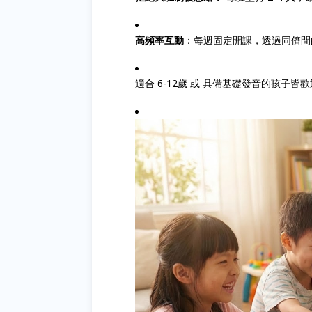
高頻率互動
：每週固定開課，透過同儕間
適合 6-12歲 或 具備基礎發音的孩子皆