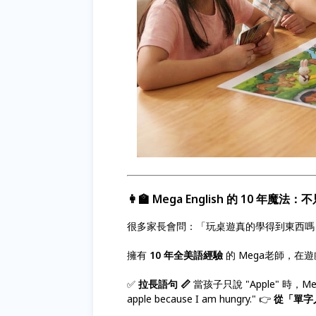
👩‍🏫 Mega English
的 10 年魔法：
很多家長會問：「玩桌遊真的學得到東西
擁有
10 年全美語經驗
的 Mega老師，在
✅
拉長語句 📏
當孩子只說 "Apple" 時，M
apple because I am hungry." 👉
從「單字