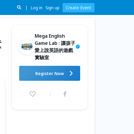
Log in
Sign up
Create Event
Mega English
童
Game Lab : 讓孩子
愛上說英語的遊戲
實驗室
【Mega English】讓孩子玩到
Register Now
忘記在學英文！兒童英語會話桌
遊課（小班制/限時體驗價）
2026.07.01 (Wed) 16:00 - 09.30
(Wed) 17:00 (GMT+8)