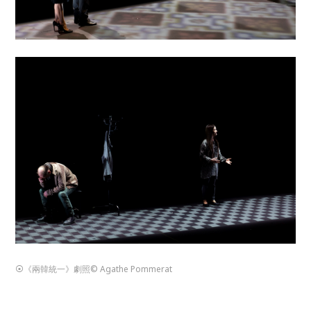
⦿《兩韓統一》劇照© Agathe Pommerat