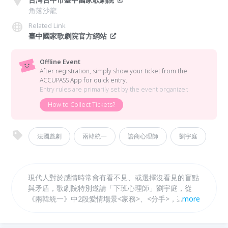
角落沙龍
Related Link
臺中國家歌劇院官方網站
Offline Event
After registration, simply show your ticket from the
ACCUPASS App for quick entry.
Entry rules are primarily set by the event organizer.
How to Collect Tickets?
法國戲劇
兩韓統一
諮商心理師
劉宇庭
現代人對於感情時常會有看不見、或選擇沒看見的盲點
與矛盾，歌劇院特別邀請「下班心理師」劉宇庭，從
《兩韓統一》中2段愛情場景<家務>、<分手>，來探討
...
more
人為何在明知痛苦的情況下，仍難以離開，邀請各位
「心碎小狗」們，一起來正視自己的內心狀態。