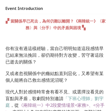
Event Introduction
▞
當關係早已死去，為何仍難以離開？
《兩韓統一》〈家
▚
務〉與〈分手〉中的矛盾與困境
你有沒有過這樣經驗，當自己明明知道這段感情早
已結束無法挽回，卻仍期待對方改變，苦守著這段
已逝去的關係？
又或者忽視關係中的癥結點直到惡化，又希望有某
個人能將自己救出感情泥沼呢？
現代人對於感情時常會有看不見、或選擇沒看見的
盲點與矛盾，歌劇院特別邀請
「下班心理師」劉宇
庭
，從
《兩韓統一》中2段愛情場景<家務>、<分手