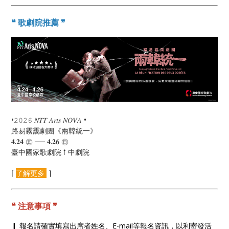
❝ 歌劇院推薦 ❞
•𝟸𝟶𝟸𝟼 𝑁𝑇𝑇 𝐴𝑟𝑡𝑠 𝑁𝑂𝑉𝐴 •
路易霧靄劇團《兩韓統一》
𝟒.𝟐𝟒 ㊄ ── 𝟒.𝟐𝟔 ㊐
臺中國家歌劇院 𖡡 中劇院
⌈
了解更多
⌉
❝ 注意事項 ❞
❙ 報名請確實填寫出席者姓名、E-mail等報名資訊，以利寄發活