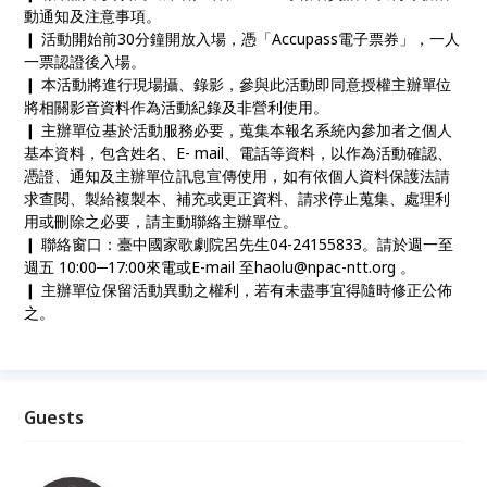
動通知及注意事項。
❙ 活動開始前30分鐘開放入場，憑「Accupass電子票券」，一人
一票認證後入場。
❙ 本活動將進行現場攝、錄影，參與此活動即同意授權主辦單位
將相關影音資料作為活動紀錄及非營利使用。
❙ 主辦單位基於活動服務必要，蒐集本報名系統內參加者之個人
基本資料，包含姓名、E- mail、電話等資料，以作為活動確認、
憑證、通知及主辦單位訊息宣傳使用，如有依個人資料保護法請
求查閱、製給複製本、補充或更正資料、請求停止蒐集、處理利
用或刪除之必要，請主動聯絡主辦單位。
❙ 聯絡窗口：臺中國家歌劇院呂先生04-24155833。請於週一至
週五 10:00─17:00來電或E-mail 至haolu@npac-ntt.org 。
❙ 主辦單位保留活動異動之權利，若有未盡事宜得隨時修正公佈
之。
Guests