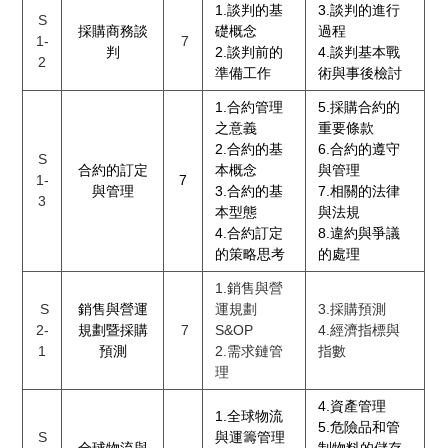
1.談判的基
3.談判的進行
S
採購商務談
礎概念
過程
1-
7
判
2.談判前的
4.談判基本戰
2
準備工作
術與事後檢討
1.合約管理
5.採購合約的
之意義
重要條款
2.合約的基
6.合約的遵守
S
合約的訂定
本概念
與管理
1-
7
與管理
3.合約的基
7.相關的法律
3
本型態
與法規
4.合約訂定
8.違約與爭議
的策略思考
的處理
1.銷售與營
S
銷售與營運
運規劃
3.採購預測
2-
規劃暨採購
7
S&OP
4.經濟指標與
1
預測
2.需求鏈管
指數
理
4.資產管理
1.全球物流
5.危險品和管
S
與運籌管理