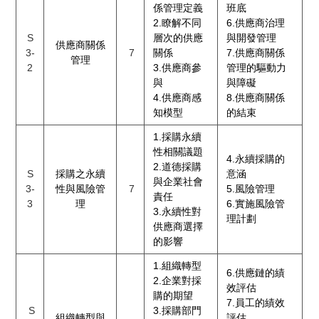
係管理定義
班底
2.瞭解不同
6.供應商治理
S
層次的供應
與開發管理
供應商關係
3-
7
關係
7.供應商關係
管理
2
3.供應商參
管理的驅動力
與
與障礙
4.供應商感
8.供應商關係
知模型
的結束
1.採購永續
性相關議題
4.永續採購的
2.道德採購
S
採購之永續
意涵
與企業社會
3-
性與風險管
7
5.風險管理
責任
3
理
6.實施風險管
3.永續性對
理計劃
供應商選擇
的影響
1.組織轉型
6.供應鏈的績
2.企業對採
效評估
購的期望
7.員工的績效
S
3.採購部門
組織轉型與
評估