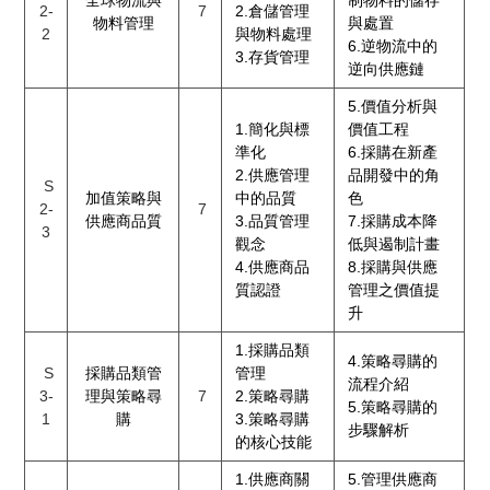
全球物流與
制物料的儲存
2-
7
2.倉儲管理
物料管理
與處置
2
與物料處理
6.逆物流中的
3.存貨管理
逆向供應鏈
5.價值分析與
1.簡化與標
價值工程
準化
6.採購在新產
2.供應管理
品開發中的角
S
加值策略與
中的品質
色
2-
7
供應商品質
3.品質管理
7.採購成本降
3
觀念
低與遏制計畫
4.供應商品
8.採購與供應
質認證
管理之價值提
升
1.採購品類
4.策略尋購的
S
採購品類管
管理
流程介紹
3-
理與策略尋
7
2.策略尋購
5.策略尋購的
1
購
3.策略尋購
步驟解析
的核心技能
1.供應商關
5.管理供應商