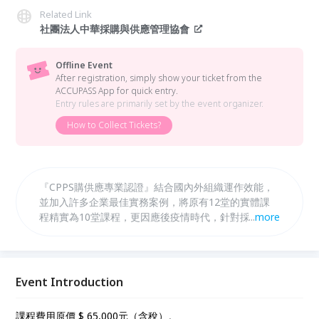
Related Link
社團法人中華採購與供應管理協會
Offline Event
After registration, simply show your ticket from the
ACCUPASS App for quick entry.
Entry rules are primarily set by the event organizer.
How to Collect Tickets?
『CPPS購供應專業認證』結合國內外組織運作效能，
並加入許多企業最佳實務案例，將原有12堂的實體課
程精實為10堂課程，更因應後疫情時代，針對採購與
...
more
供應管理持續更新的趨勢或議題，增加2堂最新議題的
線上課程，其內容更貼近專業實務，也更具實用與前瞻
性。主要目的是協助參與課程的學員，於面對全球局勢
變局與供應鏈創新整合的各種艱鉅挑戰下，學習「採購
Event Introduction
與供應管理」最新的相關專業知識與必備技能，期許其
作為企業組織中增進營運績效與創造利潤的實質「價值
課程費用原價 $ 65,000元（含稅）。