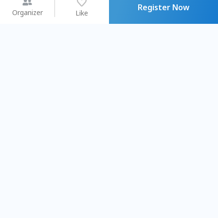
Register Now
Organizer
Like
You may like
2026.08.15 (Sat) - 08.22 (Sat)
2026.08.15 (Sat) - 0
【親子手作體驗】哈東派對！
「共織宇宙」
比哈皮、東窩蕊
共織宇宙】 七
Taipei City
New Taipei C
#
歡迎新手
898
7
#
植物生態瓶