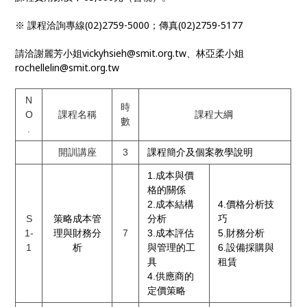
創造」的貢獻者，進而增強組織在市場上的競爭優勢
。
※ 課程洽詢專線(02)2759-5000；傳真(02)2759-5177
請洽謝麗芳小姐vickyhsieh@smit.org.tw、林亞柔小姐
rochellelin@smit.org.tw
N
時
O
課程名稱
課程大綱
數
.
開訓講座
3
課程簡介及個案教學說明
1.成本與價
格的關係
2.成本結構
4.價格分析技
S
策略成本管
分析
巧
1-
理與財務分
7
3.成本評估
5.財務分析
1
析
與管理的工
6.設備採購與
具
租賃
4.供應商的
定價策略