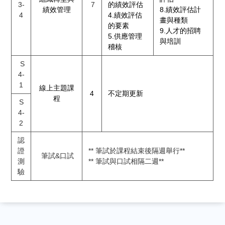
3-
7
的績效評估
績效管理
8.績效評估計
4
4.績效評估
畫與種類
的要素
9.人才的招聘
5.供應管理
與培訓
稽核
S
4-
1
線上主題課
4
不定期更新
程
S
4-
2
認
證
** 筆試於課程結束後隔週舉行**
筆試&口試
測
** 筆試與口試相隔二週**
驗