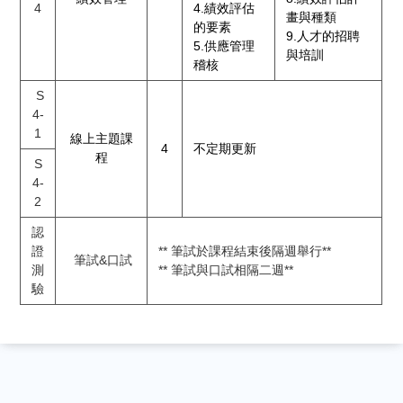
4
4.績效評估
畫與種類
的要素
9.人才的招聘
5.供應管理
與培訓
稽核
S
4-
1
線上主題課
4
不定期更新
程
S
4-
2
認
證
** 筆試於課程結束後隔週舉行**
筆試&口試
測
** 筆試與口試相隔二週**
驗