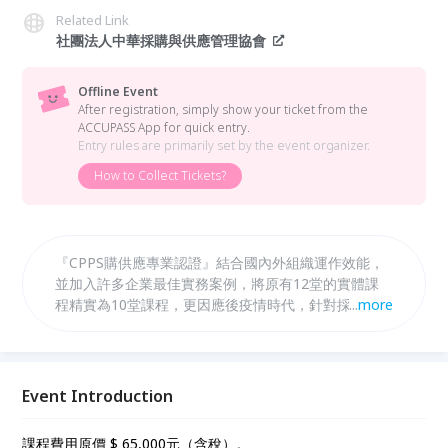
Related Link
社團法人中華採購與供應管理協會
Offline Event
After registration, simply show your ticket from the
ACCUPASS App for quick entry.
Entry rules are primarily set by the event organizer.
How to Collect Tickets?
『CPPS購供應專業認證』結合國內外組織運作效能，
並加入許多企業最佳實務案例，將原有12堂的實體課
程精實為10堂課程，更因應後疫情時代，針對採購與
...
more
供應管理持續更新的趨勢或議題，增加2堂最新議題的
線上課程，其內容更貼近專業實務，也更具實用與前瞻
性。主要目的是協助參與課程的學員，於面對全球局勢
變局與供應鏈創新整合的各種艱鉅挑戰下，學習「採購
Event Introduction
與供應管理」最新的相關專業知識與必備技能，期許其
作為企業組織中增進營運績效與創造利潤的實質「價值
課程費用原價 $ 65,000元（含稅）。