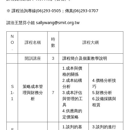
創造」的貢獻者，進而增強組織在市場上的競爭優勢
。
※ 課程洽詢專線(06)293-0505；傳真(06)293-0707
請洽王慧芬小姐 sallywang@smit.org.tw
N
時
O
課程名稱
課程大綱
數
.
開訓講座
3
課程簡介及個案教學說明
1.成本與價
格的關係
2.成本結構
4.價格分析技
S
策略成本管
分析
巧
1-
理與財務分
7
3.成本評估
5.財務分析
1
析
與管理的工
6.設備採購與
具
租賃
4.供應商的
定價策略
1.談判的基
3.談判的進行
S