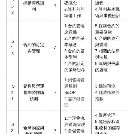
採購商務談
礎概念
過程
1-
7
判
2.談判前的
4.談判基本戰
2
準備工作
術與事後檢討
1.合約管理
5.採購合約的
之意義
重要條款
2.合約的基
6.合約的遵守
S
合約的訂定
本概念
與管理
1-
7
與管理
3.合約的基
7.相關的法律
3
本型態
與法規
4.合約訂定
8.違約與爭議
的策略思考
的處理
1.銷售與營
S
銷售與營運
運規劃
3.採購預測
2-
規劃暨採購
7
S&OP
4.經濟指標與
1
預測
2.需求鏈管
指數
理
4.資產管理
1.全球物流
5.危險品和管
S
與運籌管理
全球物流與
制物料的儲存
2-
7
2.倉儲管理