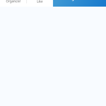
Organizer
Like
You may like
2026.08.15 (Sat) - 08.22 (Sat)
2026.08.15 (Sat) - 08
【親子手作體驗】哈東派對！
「共織宇宙」
比哈皮、東窩蕊
共織宇宙】 七
Taipei City
New Taipei Ci
#
歡迎新手
1009
9
#
植物生態瓶