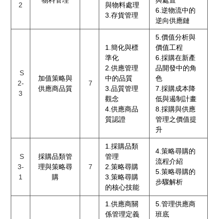
物料管理
與處置
2
與物料處理
6.逆物流中的
3.存貨管理
逆向供應鏈
5.價值分析與
1.簡化與標
價值工程
準化
6.採購在新產
2.供應管理
品開發中的角
S
加值策略與
中的品質
色
2-
7
供應商品質
3.品質管理
7.採購成本降
3
觀念
低與遏制計畫
4.供應商品
8.採購與供應
質認證
管理之價值提
升
1.採購品類
4.策略尋購的
S
採購品類管
管理
流程介紹
3-
理與策略尋
7
2.策略尋購
5.策略尋購的
1
購
3.策略尋購
步驟解析
的核心技能
1.供應商關
5.管理供應商
係管理定義
班底