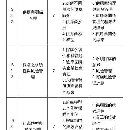
2.瞭解不同
6.供應商治理
S
層次的供應
與開發管理
供應商關係
3-
7
關係
7.供應商關係
管理
2
3.供應商參
管理的驅動力
與
與障礙
4.供應商感
8.供應商關係
知模型
的結束
1.採購永續
性相關議題
4.永續採購的
2.道德採購
S
採購之永續
意涵
與企業社會
3-
性與風險管
7
5.風險管理
責任
3
理
6.實施風險管
3.永續性對
理計劃
供應商選擇
的影響
1.組織轉型
6.供應鏈的績
2.企業對採
效評估
購的期望
7.員工的績效
S
3.採購部門
組織轉型與
評估
3-
7
的績效評估
績效管理
8.績效評估計