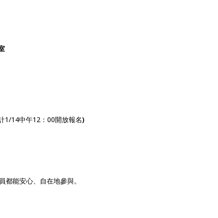
室
）
計1/14中午12：00開放報名
)
員都能安心、自在地參與。