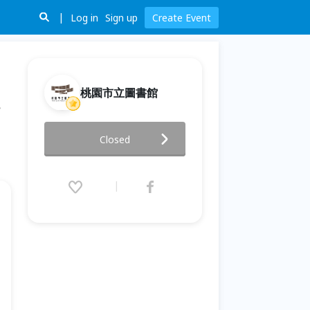
Log in
Sign up
Create Event
桃園市立圖書館
【不只是桌遊】2026 樂齡課程
Closed
(基礎篇) ｜遊戲閃電俠：反應訓
練 × 節慶書寫創作
2026.02.14 (Sat) 14:00 - 16:00
(GMT+8)