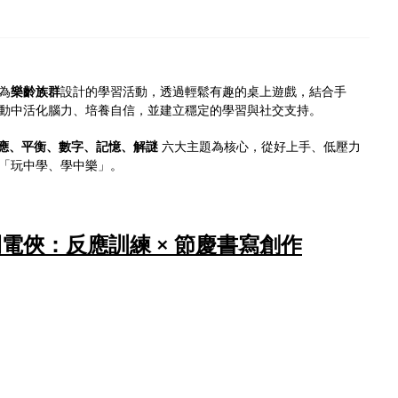
為
樂齡族群
設計的學習活動，透過輕鬆有趣的桌上遊戲，結合手
動中活化腦力、培養自信，並建立穩定的學習與社交支持。
應、平衡、數字、記憶、解謎
六大主題為核心，從好上手、低壓力
「玩中學、學中樂」。
電俠：反應訓練 × 節慶書寫創作