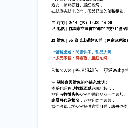
還要一起寫春聯、畫紅包袋，
在動腦與動手之間，感受節慶的溫暖氛圍。
📅
時間｜2/14（六）14:00–16:00
📍
地點｜桃園市立圖書館總館
7樓711會議
👥
對象｜55 歲以上樂齡族群（免桌遊經驗
📌
體驗桌遊：閃靈快手、甜品大師
📌
多元學習：寫春聯／畫紅包袋
每場限20位，額滿為止
🔍報名人數｜
(預
💛
關於參與對象的小補充說明：
本系列課程以
輕鬆互動
為設計核心，
歡迎有
輕微失智
狀況的樂齡朋友一同參加。
家屬可代為報名
，亦歡迎陪同參與，
我們將視現場狀況提供適當引導，讓每位學