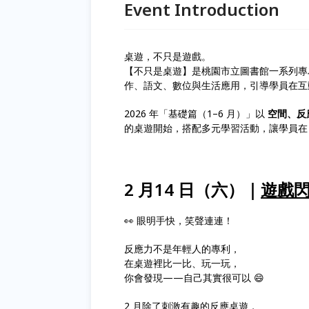
Event Introduction
桌遊，不只是遊戲。
【不只是桌遊】是桃園市立圖書館一系列專
作、語文、數位與生活應用，引導學員在互
2026 年「基礎篇（1–6 月）」以
空間、反
的桌遊開始，搭配多元學習活動，讓學員在
2 月14 日（六）｜
遊戲閃
👀 眼明手快，笑聲連連！
反應力不是年輕人的專利，
在桌遊裡比一比、玩一玩，
你會發現——自己其實很可以 😄
2 月除了刺激有趣的反應桌遊，