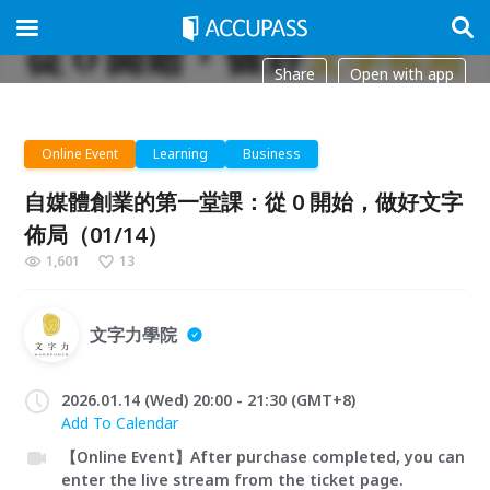
Share
Open with app
Online Event
Learning
Business
自媒體創業的第一堂課：從 0 開始，做好文字
佈局（01/14）
1,601
13
文字力學院
2026.01.14 (Wed) 20:00 - 21:30 (GMT+8)
Add To Calendar
【Online Event】After purchase completed, you can
enter the live stream from the ticket page.