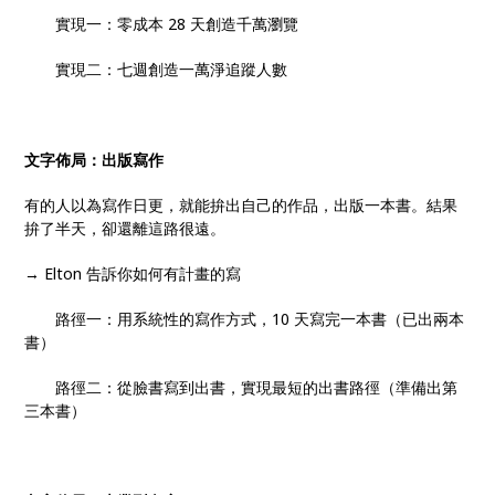
實現一：零成本 28 天創造千萬瀏覽
實現二：七週創造一萬淨追蹤人數
文字佈局：出版寫作
有的人以為寫作日更，就能拚出自己的作品，出版一本書。結果
拚了半天，卻還離這路很遠。
→ Elton 告訴你如何有計畫的寫
路徑一：用系統性的寫作方式，10 天寫完一本書（已出兩本
書）
路徑二：從臉書寫到出書，實現最短的出書路徑（準備出第
三本書）