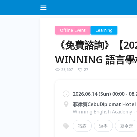
Offline Event
Learning
《免費諮詢》【20
WINNING 語
23,607
27
2026.06.14 (Sun) 00:00 - 08
菲律賓CebuDiplomat Hotel A
Winning English Academy -
宿霧
遊學
夏令營