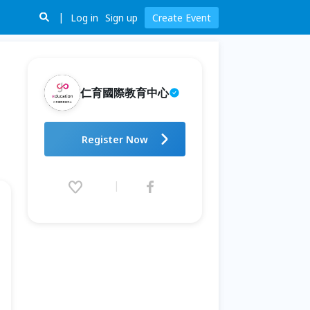
Log in
Sign up
Create Event
仁育國際教育中心
《免費諮詢》【2026 暑假親子遊
Register Now
學行】宿霧 WINNING 語言學校
夏令營親子遊學團
2026.06.14 (Sun) 00:00 - 08.29
(Sat) 23:00 (GMT+8)