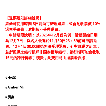
【退票規則詳細說明】
票券可使用時間 8日前尚可辦理退票，並會酌收票價 10%
退票手續費；逾期恕不受理退票。
→申請期限說明：以2025年12月份為例，活動開始日期
為12月7日，報名人最遲於11月30日23：59前可申請退
票。12月1日00:00開始無法受理退票。針對匯退之訂單，
若所提供之銀行帳戶非國泰世華銀行，銀行端可能會收取
15元的跨行轉帳手續費，此費用將由退票者負擔。
#HASS
#Amber Mill
#贋復