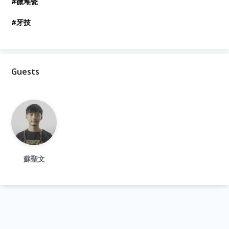
#微堆瓷
#牙技
Guests
蘇聖文