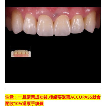
注意：一旦購票成功後,後續要退票ACCUPASS就會
酌收10%退票手續費