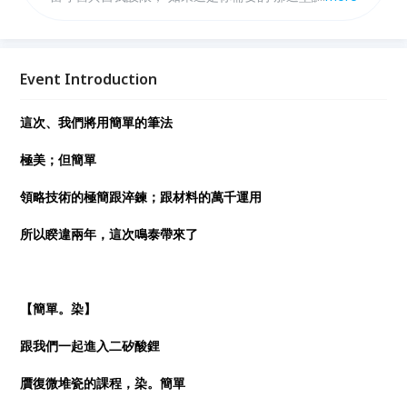
必來。
Event Introduction
這次、我們將用簡單的筆法
極美；但簡單
領略技術的極簡跟淬鍊；跟材料的萬千運用
所以睽違兩年，這次鳴泰帶來了
【簡單。染】
跟我們一起進入二矽酸鋰
贋復微堆瓷的課程，染。簡單