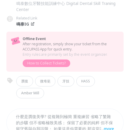
鳴泰數位牙醫技能訓練中心 Digital Dental Skill Traning
Center
Related Link
鳴泰IG
Offline Event
After registration, simply show your ticket from the
ACCUPASS App for quick entry.
Entry rules are primarily set by the event organizer.
How to Collect Tickets?
贋復
微堆瓷
牙技
HASS
Amber Mill
什麼是贋復美學? 從複雜到極簡 重複練習 省略了繁雜
的步驟 但不省略極致美感； 保留了必要的純粹 但不保
留守舊與自我設限； 如果這是你需要的 那這堂課 你務
...
more