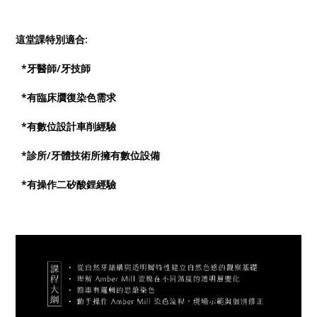
這堂課特別適合:
*牙醫師/牙技師
*有臨床贋復染色需求
*有數位設計車削經驗
*診所/牙體技術所擁有數位設備
*有操作二矽酸鋰經驗