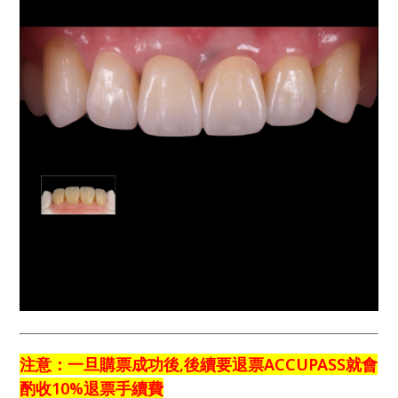
注意：一旦購票成功後,後續要退票ACCUPASS就會
酌收10%退票手續費