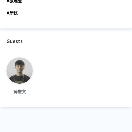
#微堆瓷
#牙技
Guests
蘇聖文