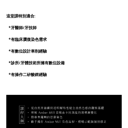
這堂課特別適合:
*牙醫師/牙技師
*有臨床贋復染色需求
*有數位設計車削經驗
*診所/牙體技術所擁有數位設備
*有操作二矽酸鋰經驗