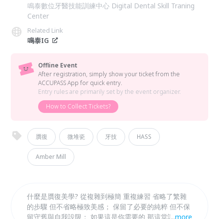
鳴泰數位牙醫技能訓練中心 Digital Dental Skill Traning
Center
Related Link
鳴泰IG
Offline Event
After registration, simply show your ticket from the
ACCUPASS App for quick entry.
Entry rules are primarily set by the event organizer.
How to Collect Tickets?
贋復
微堆瓷
牙技
HASS
Amber Mill
什麼是贋復美學? 從複雜到極簡 重複練習 省略了繁雜
的步驟 但不省略極致美感； 保留了必要的純粹 但不保
留守舊與自我設限； 如果這是你需要的 那這堂課 你務
...
more