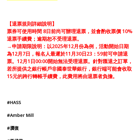
【退票規則詳細說明】
票券可使用時間 8日前尚可辦理退票，並會酌收票價 10%
退票手續費；逾期恕不受理退票。
→申請期限說明：以2025年12月份為例，活動開始日期
為12月7日，報名人最遲於11月30日23：59前可申請退
票。12月1日00:00開始無法受理退票。針對匯退之訂單，
若所提供之銀行帳戶非國泰世華銀行，銀行端可能會收取
15元的跨行轉帳手續費，此費用將由退票者負擔。
#HASS
#Amber Mill
#贋復