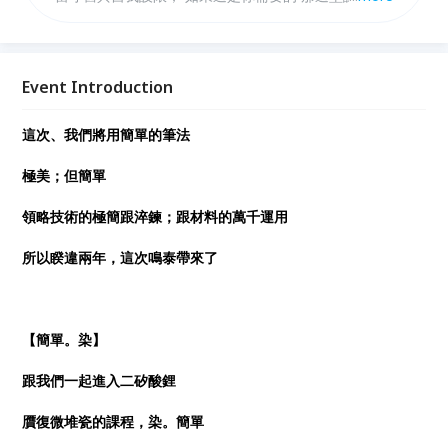
必來。
Event Introduction
這次、我們將用簡單的筆法
極美；但簡單
領略技術的極簡跟淬鍊；跟材料的萬千運用
所以睽違兩年，這次鳴泰帶來了
【簡單。染】
跟我們一起進入二矽酸鋰
贋復微堆瓷的課程，染。簡單