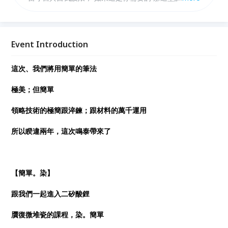
必來。
Event Introduction
這次、我們將用簡單的筆法
極美；但簡單
領略技術的極簡跟淬鍊；跟材料的萬千運用
所以睽違兩年，這次鳴泰帶來了
【簡單。染】
跟我們一起進入二矽酸鋰
贋復微堆瓷的課程，染。簡單