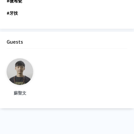
#微堆瓷
#牙技
Guests
蘇聖文