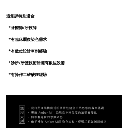
這堂課特別適合:
*牙醫師/牙技師
*有臨床贋復染色需求
*有數位設計車削經驗
*診所/牙體技術所擁有數位設備
*有操作二矽酸鋰經驗