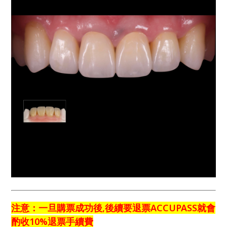
注意：一旦購票成功後,後續要退票ACCUPASS就會
酌收10%退票手續費