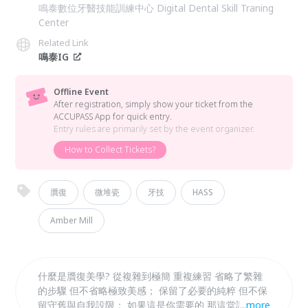
鳴泰數位牙醫技能訓練中心 Digital Dental Skill Traning
Center
Related Link
鳴泰IG
Offline Event
After registration, simply show your ticket from the
ACCUPASS App for quick entry.
Entry rules are primarily set by the event organizer.
How to Collect Tickets?
贋復
微堆瓷
牙技
HASS
Amber Mill
什麼是贋復美學? 從複雜到極簡 重複練習 省略了繁雜
的步驟 但不省略極致美感； 保留了必要的純粹 但不保
留守舊與自我設限； 如果這是你需要的 那這堂課 你務
...
more