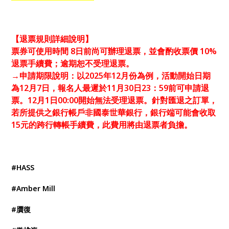
【退票規則詳細說明】
票券可使用時間 8日前尚可辦理退票，並會酌收票價 10%
退票手續費；逾期恕不受理退票。
→申請期限說明：以2025年12月份為例，活動開始日期
為12月7日，報名人最遲於11月30日23：59前可申請退
票。12月1日00:00開始無法受理退票。針對匯退之訂單，
若所提供之銀行帳戶非國泰世華銀行，銀行端可能會收取
15元的跨行轉帳手續費，此費用將由退票者負擔。
#HASS
#Amber Mill
#贋復