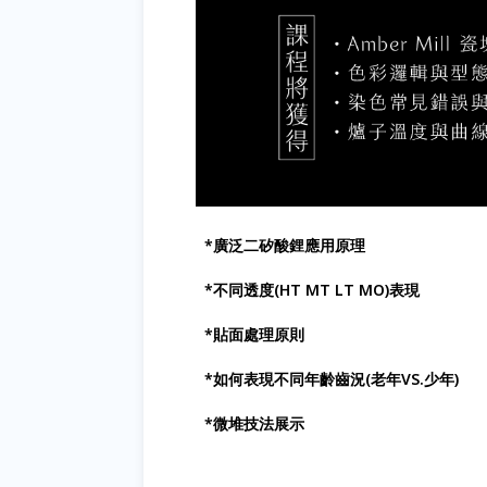
*廣泛二矽酸鋰應用原理
*不同透度(HT MT LT MO)表現
*貼面處理原則
*如何表現不同年齡齒況(老年VS.少年)
*微堆技法展示