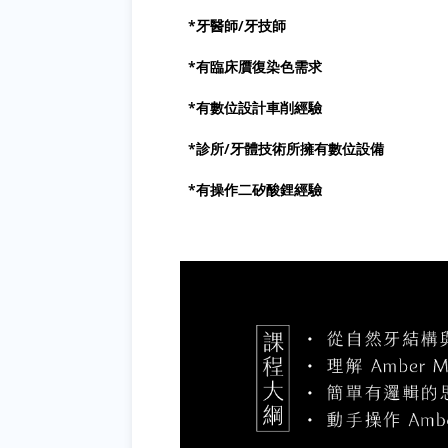
*牙醫師/牙技師
*有臨床贋復染色需求
*有數位設計車削經驗
*診所/牙體技術所擁有數位設備
*有操作二矽酸鋰經驗