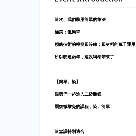
這次、我們將用簡單的筆法
極美；但簡單
領略技術的極簡跟淬鍊；跟材料的萬千運用
所以睽違兩年，這次鳴泰帶來了
【簡單。染】
跟我們一起進入二矽酸鋰
贋復微堆瓷的課程，染。簡單
這堂課特別適合: