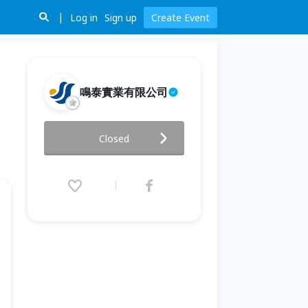
Log in
Sign up
Create Event
鳴泰實業有限公司
【簡單。染 ｜贋復美學微堆瓷入
Closed
門班-二矽酸鋰×Veneer專題】
12班
2026.05.31 (Sun) 09:00 - 17:30
(GMT+8)