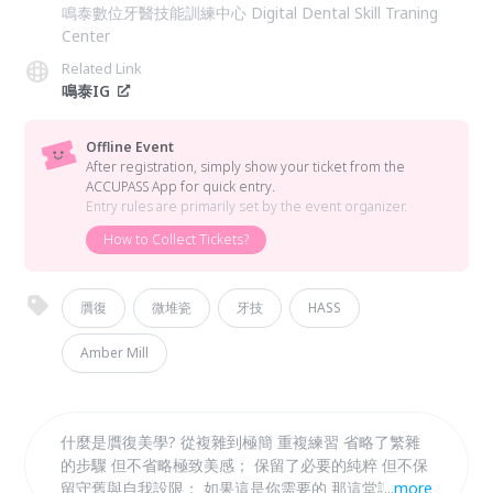
鳴泰數位牙醫技能訓練中心 Digital Dental Skill Traning
Center
Related Link
鳴泰IG
Offline Event
After registration, simply show your ticket from the
ACCUPASS App for quick entry.
Entry rules are primarily set by the event organizer.
How to Collect Tickets?
贋復
微堆瓷
牙技
HASS
Amber Mill
什麼是贋復美學? 從複雜到極簡 重複練習 省略了繁雜
的步驟 但不省略極致美感； 保留了必要的純粹 但不保
留守舊與自我設限； 如果這是你需要的 那這堂課 你務
...
more