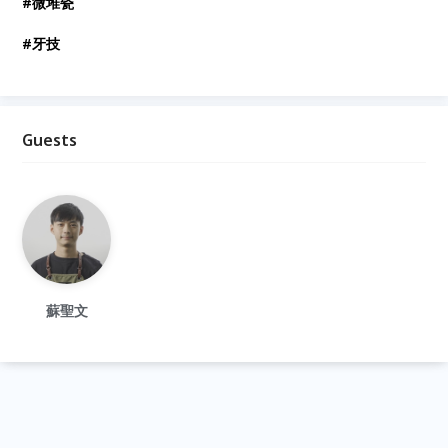
#微堆瓷
#牙技
Guests
蘇聖文