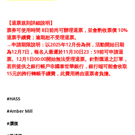
【退票規則詳細說明】
票券可使用時間 8日前尚可辦理退票，並會酌收票價 10%
退票手續費；逾期恕不受理退票。
→申請期限說明：以2025年12月份為例，活動開始日期
為12月7日，報名人最遲於11月30日23：59前可申請退
票。12月1日00:00開始無法受理退票。針對匯退之訂單，
若所提供之銀行帳戶非國泰世華銀行，銀行端可能會收取
15元的跨行轉帳手續費，此費用將由退票者負擔。
#HASS
#Amber Mill
#贋復