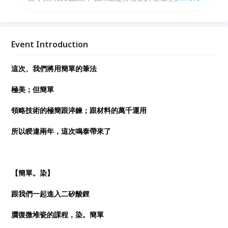
必來。
Event Introduction
這次、我們將用簡單的筆法
極美；但簡單
領略技術的極簡跟淬鍊；跟材料的萬千運用
所以睽違兩年，這次鳴泰帶來了
【簡單。染】
跟我們一起進入二矽酸鋰
贋復微堆瓷的課程，染。簡單