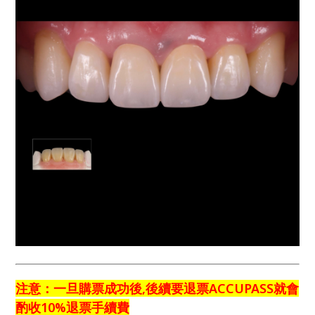
注意：一旦購票成功後,後續要退票ACCUPASS就會
酌收10%退票手續費