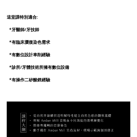
這堂課特別適合:
*牙醫師/牙技師
*有臨床贋復染色需求
*有數位設計車削經驗
*診所/牙體技術所擁有數位設備
*有操作二矽酸鋰經驗