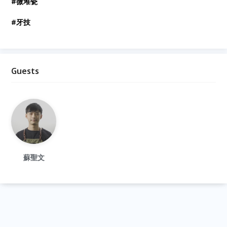
#微堆瓷
#牙技
Guests
蘇聖文