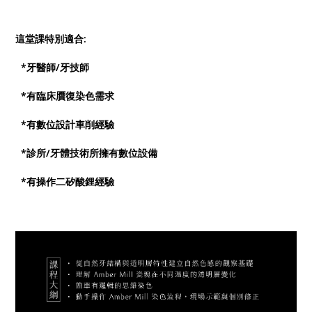
這堂課特別適合:
*牙醫師/牙技師
*有臨床贋復染色需求
*有數位設計車削經驗
*診所/牙體技術所擁有數位設備
*有操作二矽酸鋰經驗