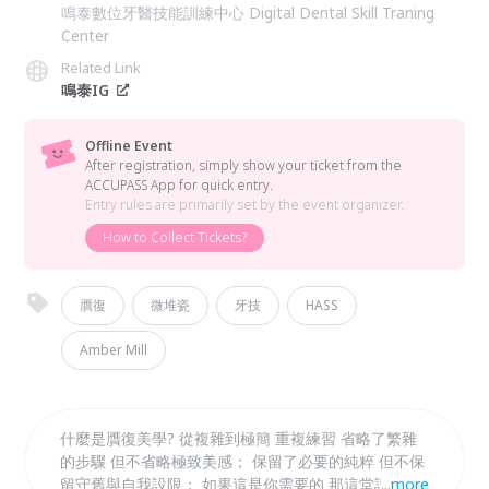
鳴泰數位牙醫技能訓練中心 Digital Dental Skill Traning
Center
Related Link
鳴泰IG
Offline Event
After registration, simply show your ticket from the
ACCUPASS App for quick entry.
Entry rules are primarily set by the event organizer.
How to Collect Tickets?
贋復
微堆瓷
牙技
HASS
Amber Mill
什麼是贋復美學? 從複雜到極簡 重複練習 省略了繁雜
的步驟 但不省略極致美感； 保留了必要的純粹 但不保
留守舊與自我設限； 如果這是你需要的 那這堂課 你務
...
more