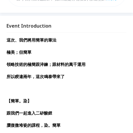
必來。
Event Introduction
這次、我們將用簡單的筆法
極美；但簡單
領略技術的極簡跟淬鍊；跟材料的萬千運用
所以睽違兩年，這次鳴泰帶來了
【簡單。染】
跟我們一起進入二矽酸鋰
贋復微堆瓷的課程，染。簡單