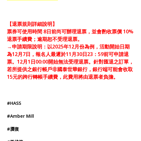
【退票規則詳細說明】
票券可使用時間 8日前尚可辦理退票，並會酌收票價 10%
退票手續費；逾期恕不受理退票。
→申請期限說明：以2025年12月份為例，活動開始日期
為12月7日，報名人最遲於11月30日23：59前可申請退
票。12月1日00:00開始無法受理退票。針對匯退之訂單，
若所提供之銀行帳戶非國泰世華銀行，銀行端可能會收取
15元的跨行轉帳手續費，此費用將由退票者負擔。
#HASS
#Amber Mill
#贋復