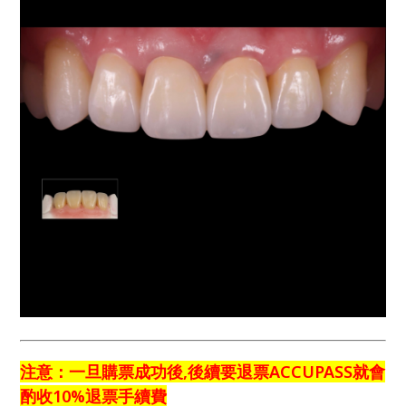
注意：一旦購票成功後,後續要退票ACCUPASS就會
酌收10%退票手續費