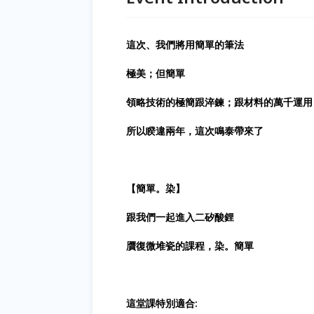
這次、我們將用簡單的筆法
極美；但簡單
領略技術的極簡跟淬鍊；跟材料的萬千運用
所以睽違兩年，這次鳴泰帶來了
【簡單。染】
跟我們一起進入二矽酸鋰
贋復微堆瓷的課程，染。簡單
這堂課特別適合: