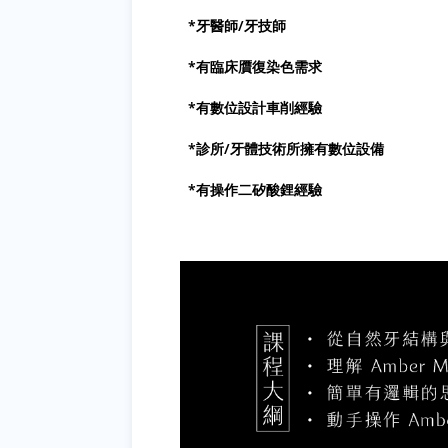
*牙醫師/牙技師
*有臨床贋復染色需求
*有數位設計車削經驗
*診所/牙體技術所擁有數位設備
*有操作二矽酸鋰經驗