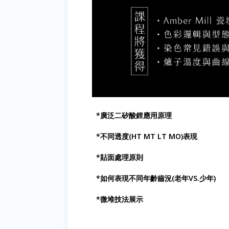
*廣泛二矽酸鋰應用原理
*不同透度(HT MT LT MO)表現
*貼面處理原則
*如何表現不同年齡齒況(老年VS.少年)
*微堆技法展示