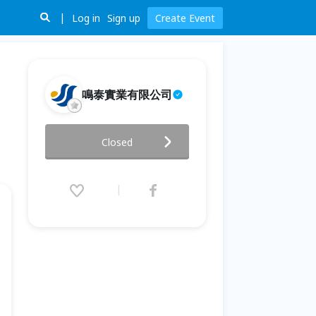
Log in
Sign up
Create Event
鳴泰實業有限公司
【簡單。染 ｜贋復美學微堆瓷入
Closed
門班-二矽酸鋰×Veneer專題】
12班
2026.05.31 (Sun) 09:00 - 17:30
(GMT+8)