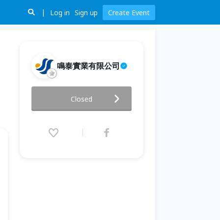
Log in
Sign up
Create Event
鳴泰實業有限公司
【簡單。染 ｜贋復美學微堆瓷入
Closed
門班-二矽酸鋰×Veneer專題】
12班
2026.05.31 (Sun) 09:00 - 17:30
(GMT+8)