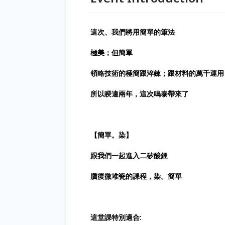
這次、我們將用簡單的筆法
極美；但簡單
領略技術的極簡跟淬鍊；跟材料的萬千運用
所以睽違兩年，這次鳴泰帶來了
【簡單。染】
跟我們一起進入二矽酸鋰
贋復微堆瓷的課程，染。簡單
這堂課特別適合: