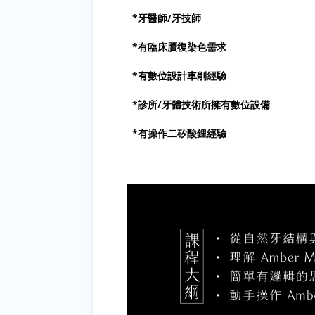
*牙醫師/牙技師
*有臨床贋復染色需求
*有數位設計車削經驗
*診所/牙體技術所擁有數位設備
*有操作二矽酸鋰經驗