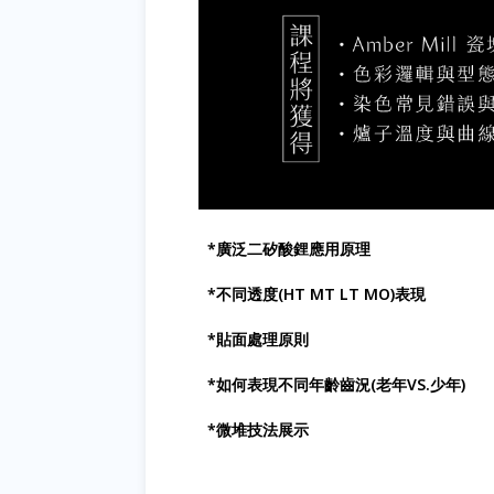
*廣泛二矽酸鋰應用原理
*不同透度(HT MT LT MO)表現
*貼面處理原則
*如何表現不同年齡齒況(老年VS.少年)
*微堆技法展示