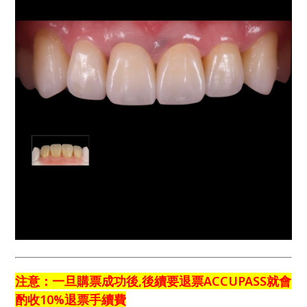
注意：一旦購票成功後,後續要退票ACCUPASS就會
酌收10%退票手續費