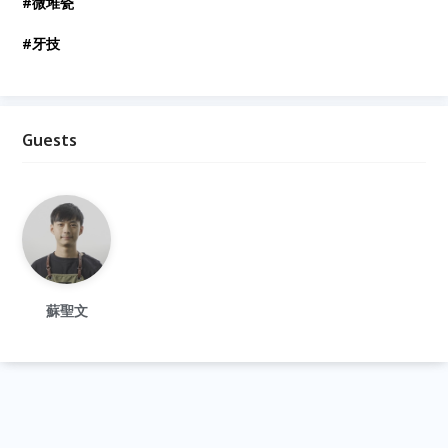
#微堆瓷
#牙技
Guests
蘇聖文