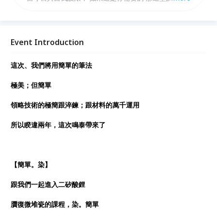
必來。
Event Introduction
這次、我們將用簡單的筆法
極美；但簡單
領略技術的極簡跟淬鍊；跟材料的萬千運用
所以睽違兩年，這次鳴泰帶來了
【簡單。染】
跟我們一起進入二矽酸鋰
贋復微堆瓷的課程，染。簡單