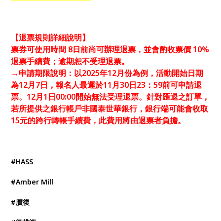
【退票規則詳細說明】
票券可使用時間 8日前尚可辦理退票，並會酌收票價 10%
退票手續費；逾期恕不受理退票。
→申請期限說明：以2025年12月份為例，活動開始日期
為12月7日，報名人最遲於11月30日23：59前可申請退
票。12月1日00:00開始無法受理退票。針對匯退之訂單，
若所提供之銀行帳戶非國泰世華銀行，銀行端可能會收取
15元的跨行轉帳手續費，此費用將由退票者負擔。
#HASS
#Amber Mill
#贋復