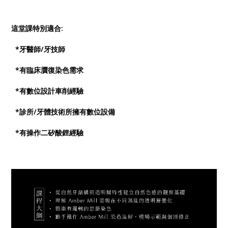
這堂課特別適合:
*牙醫師/牙技師
*有臨床贋復染色需求
*有數位設計車削經驗
*診所/牙體技術所擁有數位設備
*有操作二矽酸鋰經驗