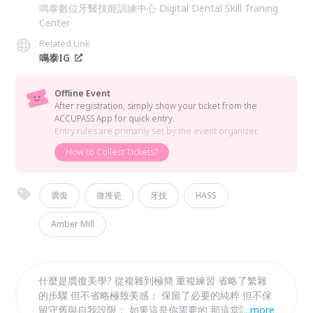
鳴泰數位牙醫技能訓練中心 Digital Dental Skill Traning
Center
Related Link
鳴泰IG
Offline Event
After registration, simply show your ticket from the
ACCUPASS App for quick entry.
Entry rules are primarily set by the event organizer.
How to Collect Tickets?
贋復
微堆瓷
牙技
HASS
Amber Mill
什麼是贋復美學? 從複雜到極簡 重複練習 省略了繁雜
的步驟 但不省略極致美感； 保留了必要的純粹 但不保
留守舊與自我設限； 如果這是你需要的 那這堂課 你務
...
more