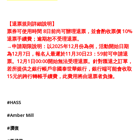
【退票規則詳細說明】
票券可使用時間 8日前尚可辦理退票，並會酌收票價 10%
退票手續費；逾期恕不受理退票。
→申請期限說明：以2025年12月份為例，活動開始日期
為12月7日，報名人最遲於11月30日23：59前可申請退
票。12月1日00:00開始無法受理退票。針對匯退之訂單，
若所提供之銀行帳戶非國泰世華銀行，銀行端可能會收取
15元的跨行轉帳手續費，此費用將由退票者負擔。
#HASS
#Amber Mill
#贋復