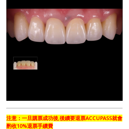
注意：一旦購票成功後,後續要退票ACCUPASS就會
酌收10%退票手續費