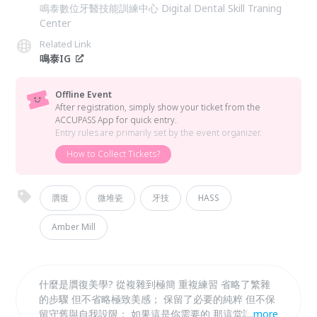
鳴泰數位牙醫技能訓練中心 Digital Dental Skill Traning
Center
Related Link
鳴泰IG
Offline Event
After registration, simply show your ticket from the
ACCUPASS App for quick entry.
Entry rules are primarily set by the event organizer.
How to Collect Tickets?
贋復
微堆瓷
牙技
HASS
Amber Mill
什麼是贋復美學? 從複雜到極簡 重複練習 省略了繁雜
的步驟 但不省略極致美感； 保留了必要的純粹 但不保
留守舊與自我設限； 如果這是你需要的 那這堂課 你務
...
more