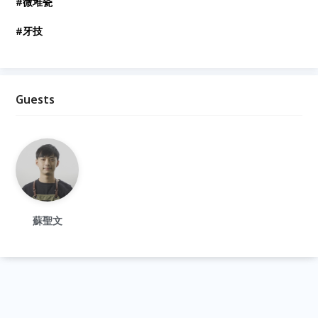
#微堆瓷
#牙技
Guests
蘇聖文