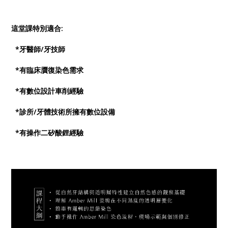
這堂課特別適合:
*牙醫師/牙技師
*有臨床贋復染色需求
*有數位設計車削經驗
*診所/牙體技術所擁有數位設備
*有操作二矽酸鋰經驗