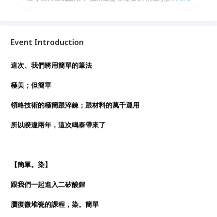
必來。
Event Introduction
這次、我們將用簡單的筆法
極美；但簡單
領略技術的極簡跟淬鍊；跟材料的萬千運用
所以睽違兩年，這次鳴泰帶來了
【簡單。染】
跟我們一起進入二矽酸鋰
贋復微堆瓷的課程，染。簡單