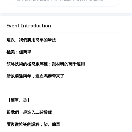
必來。
Event Introduction
這次、我們將用簡單的筆法
極美；但簡單
領略技術的極簡跟淬鍊；跟材料的萬千運用
所以睽違兩年，這次鳴泰帶來了
【簡單。染】
跟我們一起進入二矽酸鋰
贋復微堆瓷的課程，染。簡單