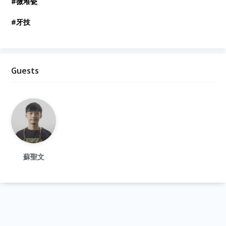
#微堆瓷
#牙技
Guests
蘇聖文