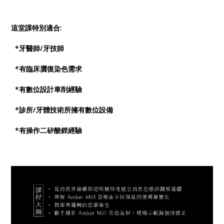
這堂課特別適合:
*牙醫師/牙技師
*有臨床贋復染色需求
*有數位設計車削經驗
*診所/牙體技術所擁有數位設備
*有操作二矽酸鋰經驗