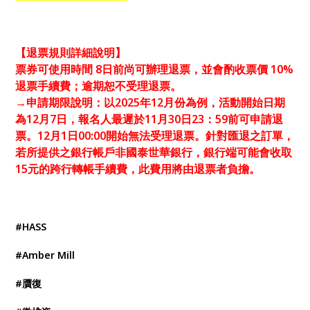
【退票規則詳細說明】
票券可使用時間 8日前尚可辦理退票，並會酌收票價 10%
退票手續費；逾期恕不受理退票。
→申請期限說明：以2025年12月份為例，活動開始日期
為12月7日，報名人最遲於11月30日23：59前可申請退
票。12月1日00:00開始無法受理退票。針對匯退之訂單，
若所提供之銀行帳戶非國泰世華銀行，銀行端可能會收取
15元的跨行轉帳手續費，此費用將由退票者負擔。
#HASS
#Amber Mill
#贋復