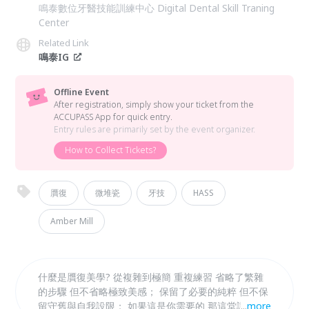
鳴泰數位牙醫技能訓練中心 Digital Dental Skill Traning
Center
Related Link
鳴泰IG
Offline Event
After registration, simply show your ticket from the
ACCUPASS App for quick entry.
Entry rules are primarily set by the event organizer.
How to Collect Tickets?
贋復
微堆瓷
牙技
HASS
Amber Mill
什麼是贋復美學? 從複雜到極簡 重複練習 省略了繁雜
的步驟 但不省略極致美感； 保留了必要的純粹 但不保
留守舊與自我設限； 如果這是你需要的 那這堂課 你務
...
more