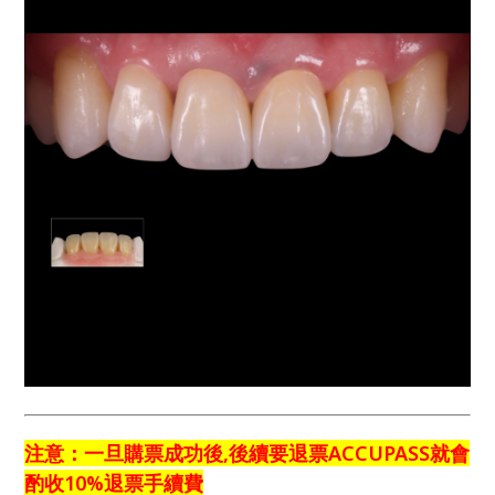
注意：一旦購票成功後,後續要退票ACCUPASS就會
酌收10%退票手續費