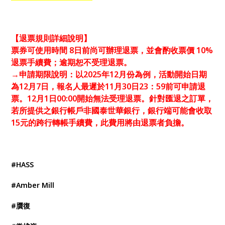
【退票規則詳細說明】
票券可使用時間 8日前尚可辦理退票，並會酌收票價 10%
退票手續費；逾期恕不受理退票。
→申請期限說明：以2025年12月份為例，活動開始日期
為12月7日，報名人最遲於11月30日23：59前可申請退
票。12月1日00:00開始無法受理退票。針對匯退之訂單，
若所提供之銀行帳戶非國泰世華銀行，銀行端可能會收取
15元的跨行轉帳手續費，此費用將由退票者負擔。
#HASS
#Amber Mill
#贋復