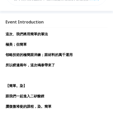
必來。
Event Introduction
這次、我們將用簡單的筆法
極美；但簡單
領略技術的極簡跟淬鍊；跟材料的萬千運用
所以睽違兩年，這次鳴泰帶來了
【簡單。染】
跟我們一起進入二矽酸鋰
贋復微堆瓷的課程，染。簡單