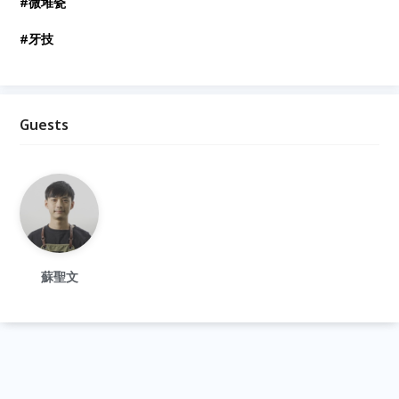
#微堆瓷
#牙技
Guests
蘇聖文