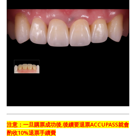
注意：一旦購票成功後,後續要退票ACCUPASS就會
酌收10%退票手續費