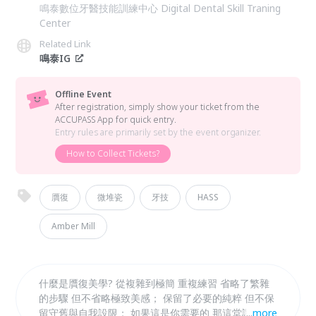
鳴泰數位牙醫技能訓練中心 Digital Dental Skill Traning
Center
Related Link
鳴泰IG
Offline Event
After registration, simply show your ticket from the
ACCUPASS App for quick entry.
Entry rules are primarily set by the event organizer.
How to Collect Tickets?
贋復
微堆瓷
牙技
HASS
Amber Mill
什麼是贋復美學? 從複雜到極簡 重複練習 省略了繁雜
的步驟 但不省略極致美感； 保留了必要的純粹 但不保
留守舊與自我設限； 如果這是你需要的 那這堂課 你務
...
more