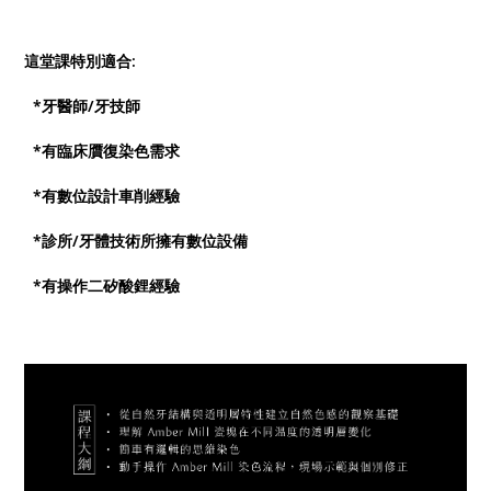
這堂課特別適合:
*牙醫師/牙技師
*有臨床贋復染色需求
*有數位設計車削經驗
*診所/牙體技術所擁有數位設備
*有操作二矽酸鋰經驗