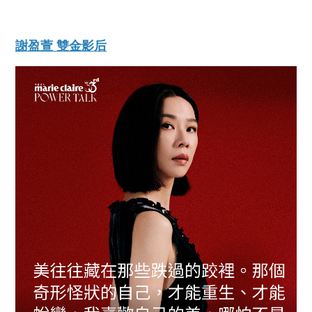
謝盈萱 雙金影后