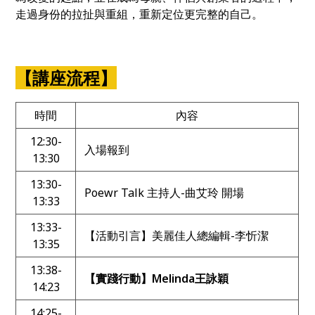
走過身份的拉扯與重組，重新定位更完整的自己。
【講座流程】
時間
內容
12:30-
入場報到
13:30
13:30-
Poewr Talk 主持人-曲艾玲 開場
13:33
13:33-
【活動引言】美麗佳人總編輯-李忻潔
13:35
13:38-
【實踐行動】Melinda王詠穎
14:23
14:25-