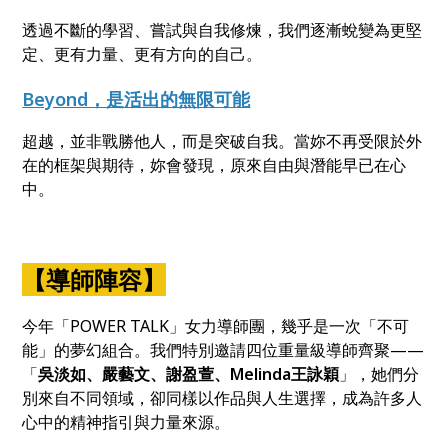
透過不斷的學習、嘗試與自我修煉，我們逐漸蛻變為更堅
定、更有力量、更有方向的自己。
Beyond，是活出的無限可能
超越，並非戰勝他人，而是突破自我。當妳不再受限於外
在的框架與期待，妳會發現，原來自由與潛能早已在心
中。
【導師陣容】
今年「POWER TALK」女力導師團，幾乎是一次「不可
能」的夢幻組合。我們特別邀請四位重量級導師齊聚——
「
吳淡如、嚴藝文、謝盈萱、Melinda王詠穎
」，她們分
別來自不同領域，卻同樣以作品與人生選擇，成為許多人
心中的精神指引與力量來源。