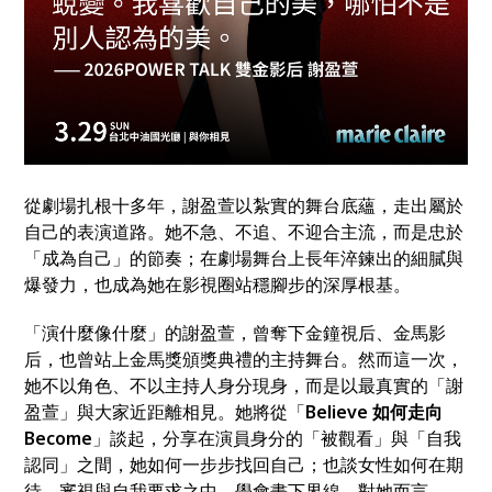
從劇場扎根十多年，謝盈萱以紮實的舞台底蘊，走出屬於
自己的表演道路。她不急、不追、不迎合主流，而是忠於
「成為自己」的節奏；在劇場舞台上長年淬鍊出的細膩與
爆發力，也成為她在影視圈站穩腳步的深厚根基。
「演什麼像什麼」的謝盈萱，曾奪下金鐘視后、金馬影
后，也曾站上金馬獎頒獎典禮的主持舞台。然而這一次，
她不以角色、不以主持人身分現身，而是以最真實的「謝
盈萱」與大家近距離相見。她將從「
Believe 如何走向
Become
」談起，分享在演員身分的「被觀看」與「自我
認同」之間，她如何一步步找回自己；也談女性如何在期
待、審視與自我要求之中，學會畫下界線。對她而言，