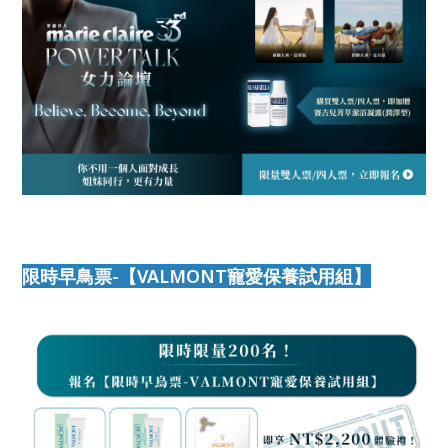
限時早鳥票-【VALMONT寵愛保養試用組】