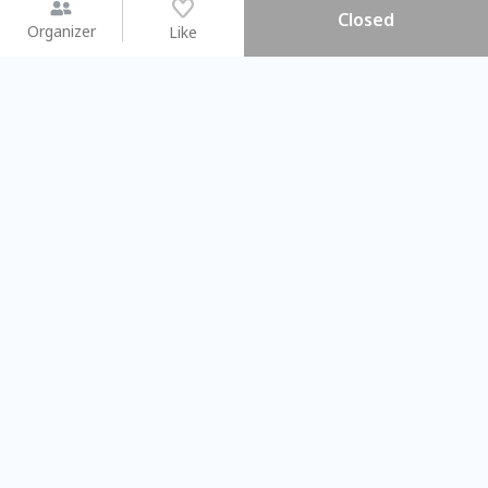
Closed
Organizer
Like
You may like
2026.08.15 (Sat) - 08.22 (Sat)
2026.08.15 (Sat) - 08
【親子手作體驗】哈東派對！
「共織宇宙」
比哈皮、東窩蕊
共織宇宙】 七
Taipei City
New Taipei C
#
歡迎新手
1009
9
#
植物生態瓶