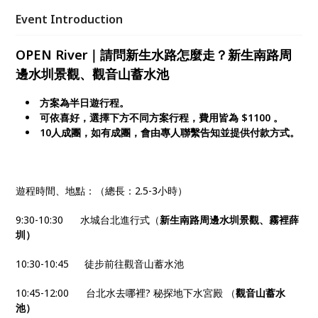
合問答互動的城市學重點走讀——推薦企業團隊建
Event Introduction
立、團體旅遊、國外旅客、三五好友相約的學習之旅
OPEN River
｜
請問新生水路怎麼走？
新生南路周
邊水圳景觀、觀音山蓄水池
方案為半日遊行程。
可依喜好，選擇下方不同方案行程，費用皆為 $1100 。
10人成團，如有成團，會由專人聯繫告知並提供付款方式。
遊程時間、地點：（總長：2.5-3小時）
9:30-10:30 水城台北進行式（
新生南路周邊水圳景觀、霧裡薛
圳）
10:30-10:45 徒步前往觀音山蓄水池
10:45-12:00 台北水去哪裡? 秘探地下水宮殿 （
觀音山蓄水
池）