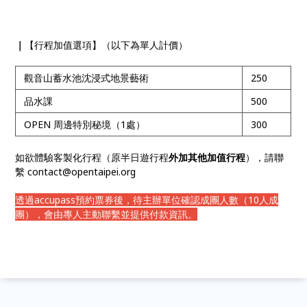
｜
【行程加值選項】（以下為單人計價）
觀音山蓄水池沈浸式地景藝術
250
品水課
500
OPEN 周邊特別秘境（1處）
300
如欲體驗客製化行程（原半日遊行程
外加其他加值行程
），請聯
繫 contact@opentaipei.org
透過accupass預約票券後，待主辦單位確認成團人數（10人成
團），會由專人主動聯繫並提供付款資訊。