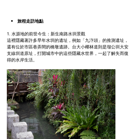
旅程走訪地點
1. 水源地的前世今生：新生南路水圳景觀
這裡隱藏著許多早年水圳的遺址，例如「九汴頭」的推測遺址，
還有位於市區巷弄間的橋墩遺跡。台大小椰林道則是瑠公圳大安
支線圳道原址，打開城市中的這些隱藏水世界，一起了解失而復
得的水岸生活。