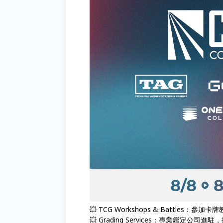
💥 TCG Workshops & Battles：
💥 Grading Services：專業鑑定公