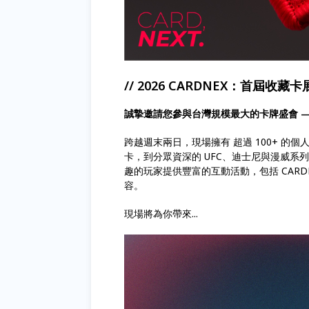
// 2026 CARDNEX：首屆收藏卡展
誠摯邀請您參與台灣規模最大的卡牌盛會 ——
跨越週末兩日，現場擁有 超過 100+ 
卡，到分眾資深的 UFC、迪士尼與漫威
趣的玩家提供豐富的互動活動，包括 CAR
容。
現場將為你帶來...