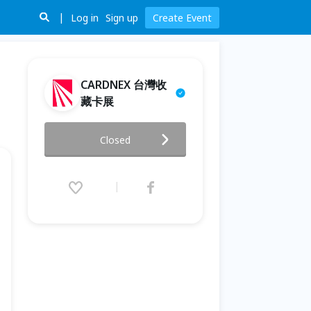
Log in
Sign up
Create Event
CARDNEX 台灣收
藏卡展
CARDNEX 台北收藏卡展
Closed
2026.08.08 (Sat) 10:00 - 08.09
(Sun) 18:00 (GMT+8)