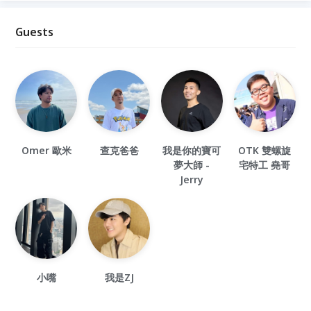
Guests
Omer 歐米
查克爸爸
我是你的寶可
OTK 雙螺旋
夢大師 -
宅特工 堯哥
Jerry
小嘴
我是ZJ