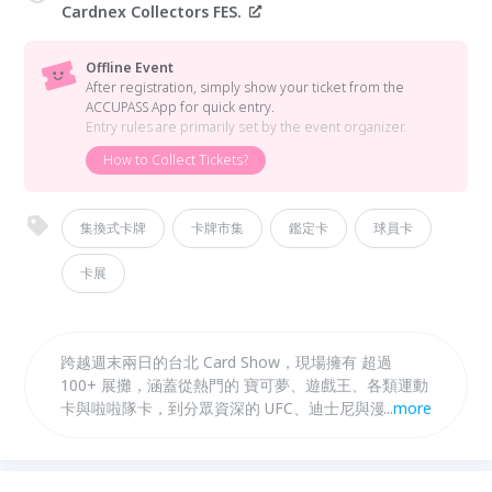
Cardnex Collectors FES.
Offline Event
After registration, simply show your ticket from the
ACCUPASS App for quick entry.
Entry rules are primarily set by the event organizer.
How to Collect Tickets?
集換式卡牌
卡牌市集
鑑定卡
球員卡
卡展
跨越週末兩日的台北 Card Show，現場擁有 超過
100+ 展攤，涵蓋從熱門的 寶可夢、遊戲王、各類運動
卡與啦啦隊卡，到分眾資深的 UFC、迪士尼與漫威系
...
more
列收藏。除了極致的買賣與交換卡片體驗外，我們更為
不同年齡與興趣的玩家提供豐富的互動活動，包括
CARDNEX 大會活動、卡牌教學區、現場鑑定服務、創