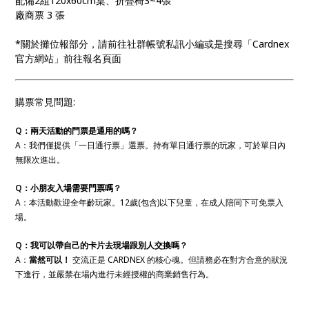
配備2組120x60cm桌、折疊椅3~4張
廠商票 3 張
*關於攤位報部分，請前往社群帳號私訊小編或是搜尋「Cardnex
官方網站」前往報名頁面
購票常見問題:
Q：兩天活動的門票是通用的嗎？
A：我們僅提供「一日通行票」選票。持有單日通行票的玩家，可於單日內
無限次進出。
Q：小朋友入場需要門票嗎？
A：本活動歡迎全年齡玩家。12歲(包含)以下兒童，在成人陪同下可免票入
場。
Q：我可以帶自己的卡片去現場跟別人交換嗎？
A：
當然可以！
交流正是 CARDNEX 的核心魂。但請務必在對方合意的狀況
下進行，並嚴禁在場內進行未經授權的商業銷售行為。