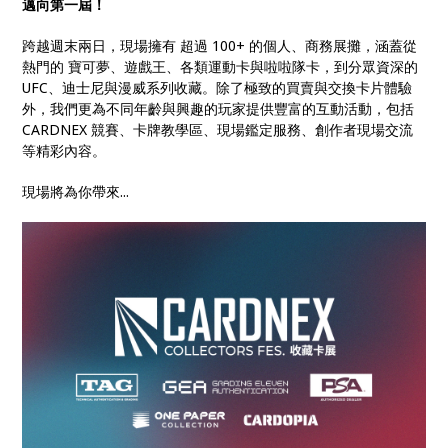
邁向第一屆！
跨越週末兩日，現場擁有 超過 100+ 的個人、商務展攤，涵蓋從
熱門的 寶可夢、遊戲王、各類運動卡與啦啦隊卡，到分眾資深的
UFC、迪士尼與漫威系列收藏。除了極致的買賣與交換卡片體驗
外，我們更為不同年齡與興趣的玩家提供豐富的互動活動，包括
CARDNEX 競賽、卡牌教學區、現場鑑定服務、創作者現場交流
等精彩內容。
現場將為你帶來...