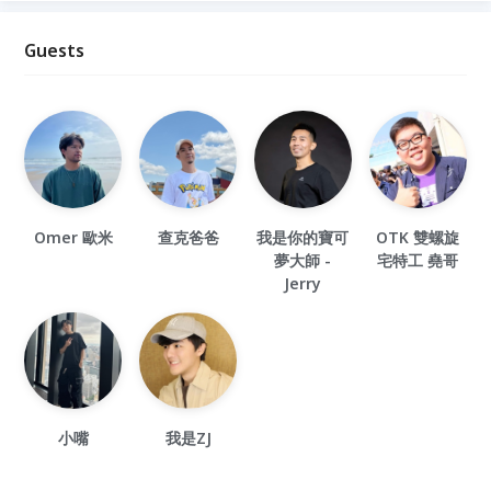
Guests
Omer 歐米
查克爸爸
我是你的寶可
OTK 雙螺旋
夢大師 -
宅特工 堯哥
Jerry
小嘴
我是ZJ