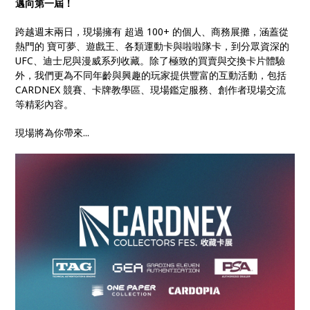
邁向第一屆！
跨越週末兩日，現場擁有 超過 100+ 的個人、商務展攤，涵蓋從
熱門的 寶可夢、遊戲王、各類運動卡與啦啦隊卡，到分眾資深的
UFC、迪士尼與漫威系列收藏。除了極致的買賣與交換卡片體驗
外，我們更為不同年齡與興趣的玩家提供豐富的互動活動，包括
CARDNEX 競賽、卡牌教學區、現場鑑定服務、創作者現場交流
等精彩內容。
現場將為你帶來...