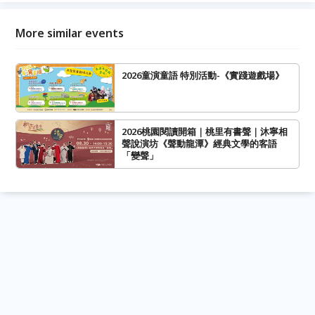
More similar events
2026童演童語 特別活動-《實踐遊戲場》
2026桃園閱讀開箱｜桃里有書聲｜沐寧相
聲說演坊《聲動龍潭》經典文學的客語
「變聲」