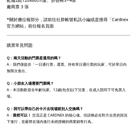
配備2組120x60cm桌、折疊椅3~4張
廠商票 3 張
*關於攤位報部分，請前往社群帳號私訊小編或是搜尋「Cardnex
官方網站」前往報名頁面
購票常見問題:
Q：兩天活動的門票是通用的嗎？
A：我們僅提供「一日通行票」選票。持有單日通行票的玩家，可於單日內
無限次進出。
Q：小朋友入場需要門票嗎？
A：本活動歡迎全年齡玩家。12歲(包含)以下兒童，在成人陪同下可免票入
場。
Q：我可以帶自己的卡片去現場跟別人交換嗎？
A：
當然可以！
交流正是 CARDNEX 的核心魂。但請務必在對方合意的狀況
下進行，並嚴禁在場內進行未經授權的商業銷售行為。