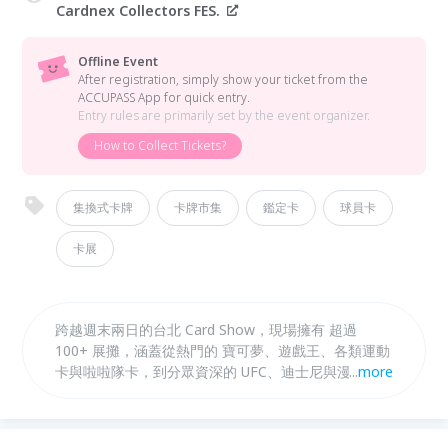
Cardnex Collectors FES.
Offline Event
After registration, simply show your ticket from the
ACCUPASS App for quick entry.
Entry rules are primarily set by the event organizer.
How to Collect Tickets?
集換式卡牌
卡牌市集
鑑定卡
球員卡
卡展
跨越週末兩日的台北 Card Show，現場擁有 超過
100+ 展攤，涵蓋從熱門的 寶可夢、遊戲王、各類運動
卡與啦啦隊卡，到分眾資深的 UFC、迪士尼與漫威系
...
more
列收藏。除了極致的買賣與交換卡片體驗外，我們更為
不同年齡與興趣的玩家提供豐富的互動活動，包括
CARDNEX 大會活動、卡牌教學區、現場鑑定服務、創