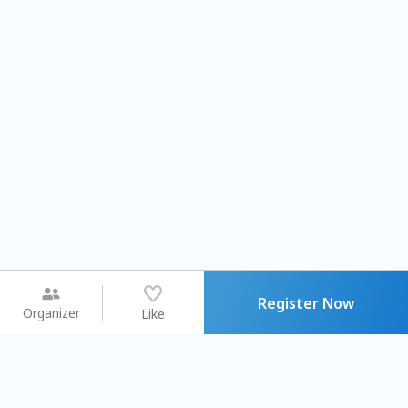
Register Now
Organizer
Like
You may like