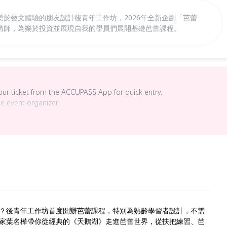
於藝文體驗的朋友設計後青年工作坊，2026年全新企劃「芭蕾
講師，為樂於投資並展現自我的學員們展開基礎芭蕾課程。
your ticket from the ACCUPASS App for quick entry.
he event organizer.
？後青年工作坊首度開辦芭蕾課程，特別為熟齡學習者設計，不需
家葉名樺帶你從經典的《天鵝湖》走進芭蕾世界，從
扶把練習、芭