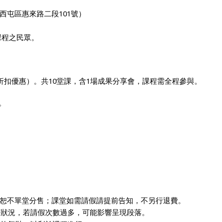
西屯區惠來路二段101
號）
課程之民眾。
折扣優惠）。共
10
堂課，含
1
場成果分享會，課程需全程參與。
。
恕不單堂分售；課堂如需請假請提前告知，不另行退費。
的狀況，若請假次數過多，可能影響呈現段落。