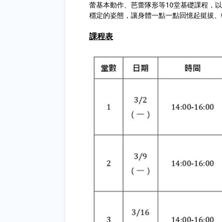
蕾基本動作、芭蕾隊形等
10堂
基礎
課程
，
以
穩定的姿態，讓身體一點一點回憶起挺拔、
課程表