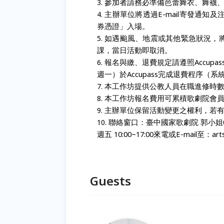
參加者請務必準備芭蕾舞衣、舞襪
主辦單位將透過
E-mail
寄發通知及
券憑證」入場。
如遇颱風、地震或其他緊急狀況，
課，當日活動即取消。
報名與繳、退費規定請遵照
Accupas
週一）於
Accupass
完成退費程序（系
本工作坊提供公教人員在職進修時
本工作坊報名費用可累積歌劇院會
主辦單位保留活動變更之權利，若
聯絡窗口：臺中國家歌劇院
郭小姐
週五
10:00~17:00
來電或
E-mail
至：
art
Guests