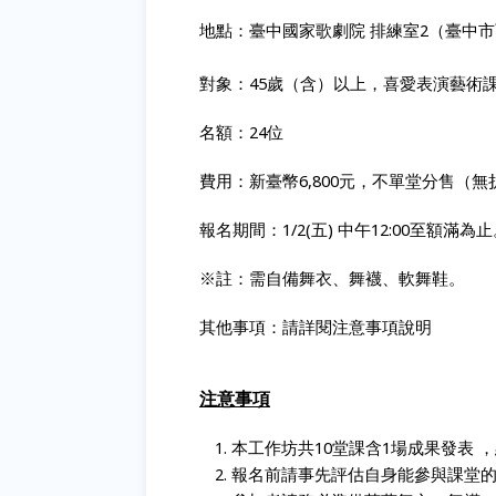
地點：臺中國家歌劇院
排練室
2
（臺中市
對象：
45
歲（含）以上，喜愛表演藝術
名額：
24
位
費用：新臺幣
6,800
元，不單堂分售（無
報名期間：
1/2(
五
)
中午
12:00
至額滿為止
※註：需自備舞衣、舞襪、軟舞鞋。
其他事項：請詳閱注意事項說明
注意事項
本工作坊共
10
堂課含
1
場成果發表
，
報名前請事先評估自身能參與課堂