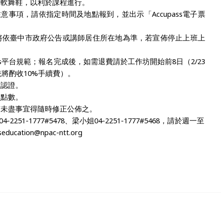
、軟舞鞋，以利於課程進行。
注意事項，請依指定時間及地點報到，並出示「
Accupass
電子票
將依臺中市政府公告或講師居住所在地為準，若宣佈停止上班上
s
平台規範；報名完成後，如需退費請於工作坊開始前
8
日（
2/23
統將酌收
10%
手續費）。
數認證。
員點數。
有未盡事宜得隨時修正公佈之。
04-2251-1777#5478
、梁小姐
04-2251-1777#5468
，請於週一至
seducation@npac-ntt.org