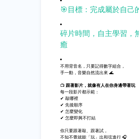
🎯目標：完成屬於自己
碎片時間，自主學習，
癒
不用背音名，只要記得數字組合，
手一動，音樂自然流出來 🌊
📺
跟著影片，就像有人在你身邊帶著玩
每一段影片都示範：
✔ 敲哪裡
✔ 先後順序
✔ 怎麼變化
✔ 怎麼即興不打結
你只要跟著敲、跟著試，
不知不覺就能「玩」出和弦進行 🎧