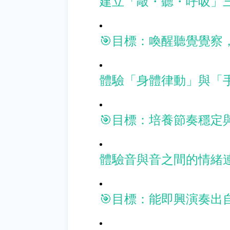
建立「敲・聽・呼吸」
🎯目標：喚醒聽覺覺察
體驗「身體律動」與「
🎯目標：培養節奏穩定
體驗音與音之間的情緒
🎯目標：能即興演奏出