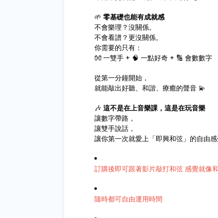
🌱
零基礎也能有成就感
不會樂理？沒關係。
不會看譜？更沒關係。
你需要的只有：
👐 一雙手 + 🧠 一點好奇 + 🔢 會數數字
從第一分鐘開始，
就能敲出好聽、和諧、療癒的聲音 💫
🎶
這不是在上音樂課，這是在玩音樂
讓數字帶路，
讓雙手說話，
讓你第一次就愛上「即興和弦」的自由感受 
訂購後即可跟著影片敲打和弦 感覺就像
隨時都可自由運用時間