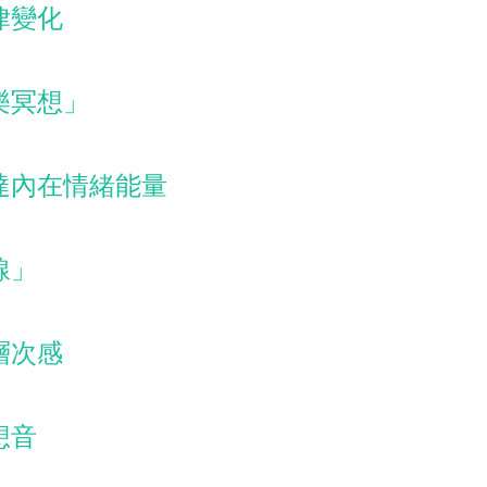
律變化
樂冥想」
達內在情緒能量
線」
層次感
想音