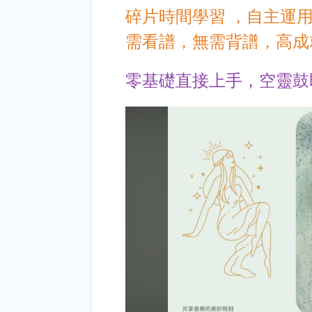
碎片時間學習 ，自主運
需看譜，無需背譜，高成
零基礎直接上手，空靈鼓