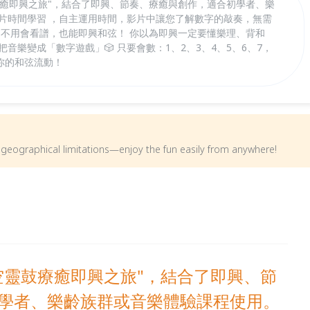
療癒即興之旅"，結合了即興、節奏、療癒與創作，適合初學者、樂
碎片時間學習 ，自主運用時間，影片中讓您了解數字的敲奏，無需
 不用會看譜，也能即興和弦！ 你以為即興一定要懂樂理、背和
音樂變成「數字遊戲」🎲 只要會數：1、2、3、4、5、6、7，
你的和弦流動！
om geographical limitations—enjoy the fun easily from anywhere!
空靈鼓療癒即興之旅"，結合了即興、節
學者、樂齡族群或音樂體驗課程使用。