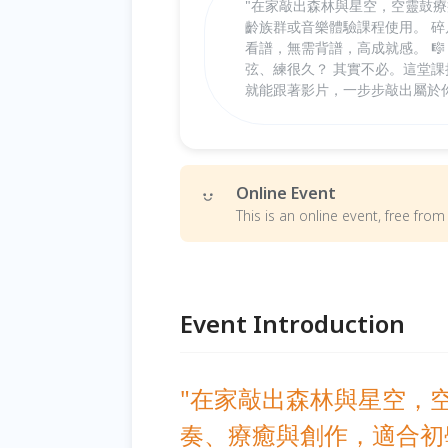
"在家敲出森林與星空，空靈鼓
齡族群或音樂體驗課程使用。 
看譜，無需背譜，高成就感。 
弦、練很久？ 其實不必。這堂課把
就能跟著影片，一步步敲出屬於
Online Event
This is an online event, free fr
Event Introduction
"在家敲出森林與星空，
奏、療癒與創作，適合初