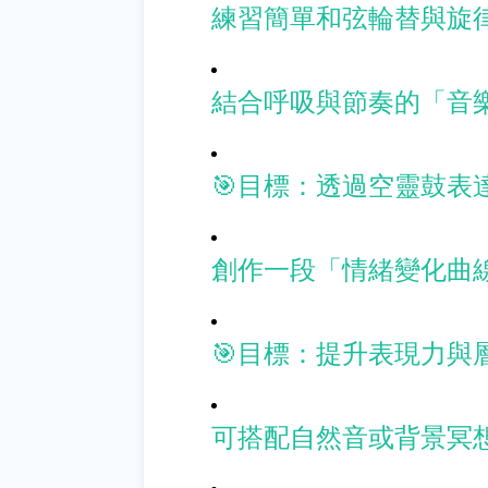
練習簡單和弦輪替與旋
結合呼吸與節奏的「音
🎯目標：透過空靈鼓表
創作一段「情緒變化曲
🎯目標：提升表現力與
可搭配自然音或背景冥