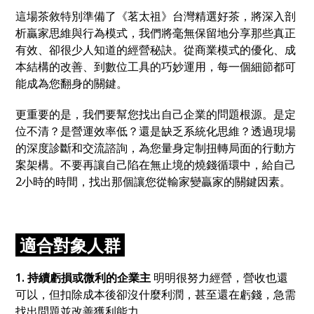
這場茶敘特別準備了《
茗太祖
》台灣精選好茶
，將深入剖
析贏家思維與行為模式，我們將毫無保留地分享那些真正
有效、卻很少人知道的經營秘訣。從商業模式的優化、成
本結構的改善、到數位工具的巧妙運用
，
每一個細節都可
能成為您翻身的關鍵。
更重要的是
，
我們要幫您找出自己企業的問題根源。是定
位不清
？
是營運效率低
？
還是缺乏系統化思維
？
透過現場
的深度診斷和交流諮詢
，為
您量身定制扭轉局面的行動方
案架構。不要再讓自己陷在無止境的燒錢循環中
，
給自己
2小時的時間
，
找出那個讓您從輸家變贏家的關鍵因素。
適合對象人群
1. 持續虧損或微利的企業主
明明很努力經營
，
營收也還
可以
，
但扣除成本後卻沒什麼利潤
，
甚至還在虧錢
，
急需
找出問題並改善獲利能力。