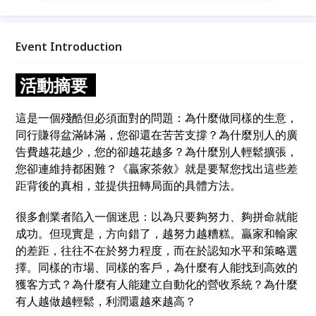
找出這些差距背後的真相，並提供扭轉局面的具體方
法。
Event Introduction
活動摘要
這是一個殘酷但必須面對的問題
：
為什麼做同樣的生意
，
同行賺得盆滿缽滿
，
您卻還在苦苦支撐
？
為什麼別人的廣
告費越花越少
，
您的卻越花越多
？
為什麼別人輕鬆擴張
，
您卻連維持都困難
？
《贏家茶敘》就是要幫您找出這些差
距背後的真相
，
並提供扭轉局面的具體方法。
很多創業者陷入一個迷思
：
以為只要夠努力、夠拼命就能
成功。但現實是
，
方向錯了
，
越努力越糟糕。贏家和輸家
的差距
，
往往不在於努力程度
，
而在於認知水平和策略選
擇。同樣的市場、同樣的客戶
，
為什麼有人能找到高效的
獲客方式
？
為什麼有人能建立自動化的營收系統
？
為什麼
有人越做越輕鬆
，
利潤還越來越高
？