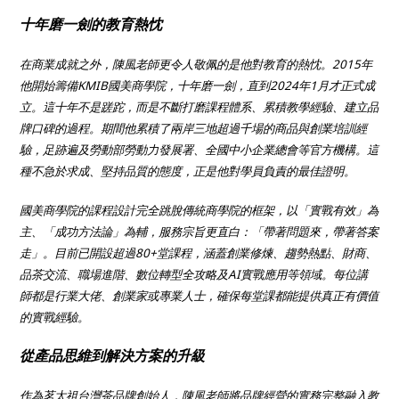
十年磨一劍的教育熱忱
在商業成就之外，陳風老師更令人敬佩的是他對教育的熱忱。2015年
他開始籌備KMIB國美商學院，十年磨一劍，直到2024年1月才正式成
立。這十年不是蹉跎，而是不斷打磨課程體系、累積教學經驗、建立品
牌口碑的過程。期間他累積了兩岸三地超過千場的商品與創業培訓經
驗，足跡遍及勞動部勞動力發展署、全國中小企業總會等官方機構。這
種不急於求成、堅持品質的態度，正是他對學員負責的最佳證明。
國美商學院的課程設計完全跳脫傳統商學院的框架，以「實戰有效」為
主、「成功方法論」為輔，服務宗旨更直白：「帶著問題來，帶著答案
走」。目前已開設超過80+堂課程，涵蓋創業修煉、趨勢熱點、財商、
品茶交流、職場進階、數位轉型全攻略及AI實戰應用等領域。每位講
師都是行業大佬、創業家或專業人士，確保每堂課都能提供真正有價值
的實戰經驗。
從產品思維到解決方案的升級
作為茗太祖台灣茶品牌創始人，陳風老師將品牌經營的實務完整融入教