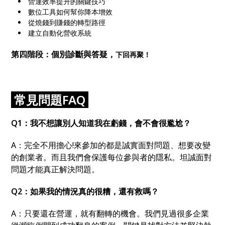
營運效率提升的關鍵技巧
數位工具如何幫你降本增效
從燒錢到賺錢的轉型路徑
建立自動化營收系統
第四階段
：個別診斷與答疑
，
下回再聚！
常見問題FAQ
Q1
：
我不想讓別人知道我在虧錢
，
會不會很尷尬
？
A：
完全不用擔心!來參加的都是誠實面對問題、想要改變
的創業者。而且我們會
保護每位參與者的隱私。坦誠面對
問題才能真正解決問題。
Q2
：
如果我的情況真的很糟
，
還有救嗎
？
A：
只要還在營運
，
就有翻轉的機會。我們見過很多企業