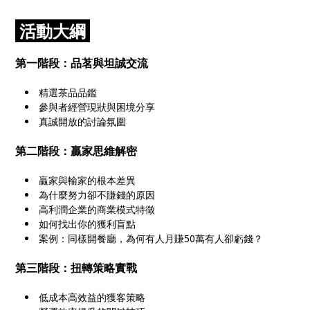
活動大綱
第一階段
：
品茗與坦誠交流
精選茶品品鑑
參與者經營現狀與困境分享
真誠開放的討論氛圍
第二階段
：
贏家思維解密
贏家與輸家的根本差異
為什麼努力卻不賺錢的原因
高利潤企業的商業模式特徵
如何找出你的獲利盲點
案例
：
同樣開餐廳
，
為何有人月賺50萬有人卻虧錢
？
第三階段
：
扭轉策略實戰
低成本高效益的獲客策略