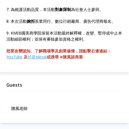
7. 為維護活動品質，本活動
對象限制
為社會人士參與。
8. 本次活動
婉拒
茶業同行、數位行銷廠商、廣告代理商報名。
9. KMIB國美商學院保留本活動最終解釋權，改變、暫停或中止本
活動細節權利；並保有審核參加資格之權利。
想要改變認知、了解職場學及創業修煉，請點擊右邊連結：
YouTube
及
抖音tiktok
或搜尋 #陳風談商業
Guests
陳風老師