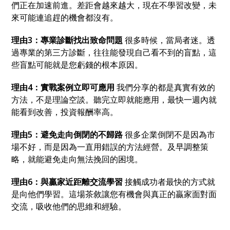
們正在加速前進。差距會越來越大
，
現在不學習改變
，
未
來可能連追趕的機會都沒有。
理由3
：
專業診斷找出致命問題
很多時候
，
當局者迷。透
過專業的第三方診斷
，
往往能發現自己看不到的盲點
，
這
些盲點可能就是您虧錢的根本原因。
理由4
：
實戰案例立即可應用
我們分享的都是真實有效的
方法
，
不是理論空談。聽完立即就能應用
，
最快一週內就
能看到改善
，
投資報酬率高。
理由5
：
避免走向倒閉的不歸路
很多企業倒閉不是因為市
場不好
，
而是因為一直用錯誤的方法經營。及早調整策
略
，
就能避免走向無法挽回的困境。
理由6
：
與贏家近距離交流學習
接觸成功者最快的方式就
是向他們學習。這場茶敘讓您有機會與真正的贏家面對面
交流
，
吸收他們的思維和經驗。