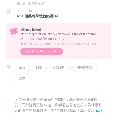
5號出口走路8分鐘)
Related Link
KMIB國美商學院粉絲團
Offline Event
After registration, simply show your ticket from the
ACCUPASS App for quick entry.
Entry rules are primarily set by the event organizer.
How to Collect Tickets?
賺錢
財富
創新36計
國美商學院
創業
這是一個殘酷但必須面對的問題：為什麼做同樣的生
意，同行賺得盆滿缽滿，您卻還在苦苦支撐？為什麼別
人的廣告費越花越少，您的卻越花越多？為什麼別人輕
...
more
鬆擴張，您卻連維持都困難？《贏家茶敘》就是要幫您