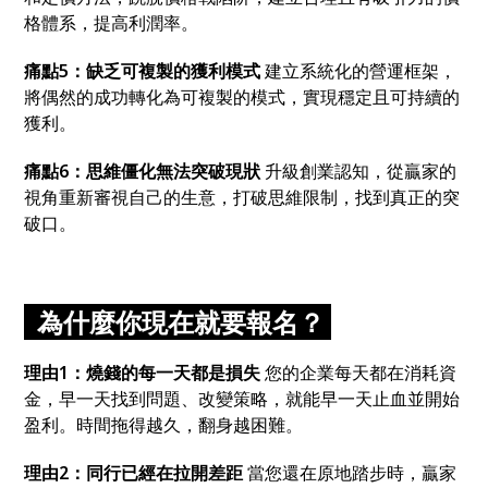
格體系
，
提高利潤率。
痛點5
：
缺乏可複製的獲利模式
建立系統化的營運框架
，
將偶然的成功轉化為可複製的模式
，
實現穩定且可持續的
獲利。
痛點6
：
思維僵化無法突破現狀
升級創業認知
，
從贏家的
視角重新審視自己的生意
，
打破思維限制
，
找到真正的突
破口。
為什麼你現在就要報名？
理由1
：
燒錢的每一天都是損失
您的企業每天都在消耗資
金
，
早一天找到問題、改變策略
，
就能早一天止血並開始
盈利。時間拖得越久
，
翻身越困難。
理由2
：
同行已經在拉開差距
當您還在原地踏步時
，
贏家