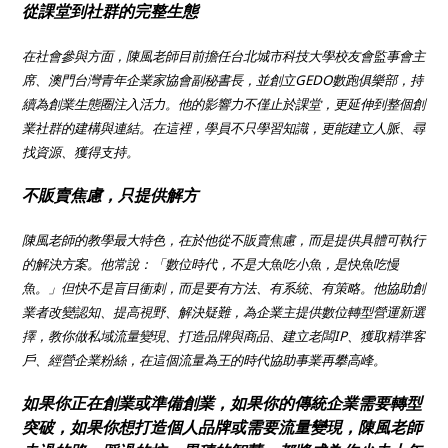
從課堂到社群的完整生態
在社會參與方面，陳風老師目前擔任台北城市科技大學校友會監事會主
席、澳門台灣青年企業家協會副秘書長，並創立GEDO數跑俱樂部，持
續為創業生態圈注入活力。他的影響力不僅止於課堂，更延伸到整個創
業社群的建構與連結。在這裡，學員不只學習知識，更能建立人脈、尋
找資源、獲得支持。
不販賣焦慮，只提供解方
陳風老師的教學最大特色，在於他從不販賣焦慮，而是提供具體可執行
的解決方案。他常說：「數位時代，不是大魚吃小魚，是快魚吃慢
魚。」但快不是盲目衝刺，而是要有方法、有系統、有策略。他協助創
業者改變認知、提高視野、解決疑難，為企業主提供數位轉型營運新選
擇，教你做私域流量變現、打造品牌與商品、建立老闆IP、獲取精準客
戶、經營企業粉絲，在這個流量為王的時代協助事業再攀高峰。
如果你正在創業或準備創業，如果你的傳統企業需要轉型
突破，如果你想打造個人品牌或需要流量變現，陳風老師