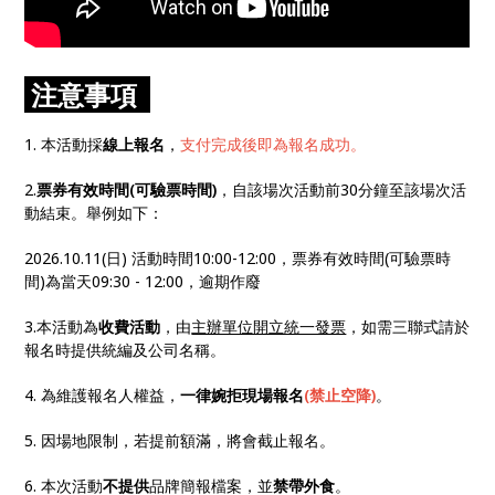
注意事項
1. 本活動採
線上報名
，
支付完成後即為報名成功。
2.
票券有效時間(可驗票時間)
，自該場次活動前30分鐘至該場次活
動結束。舉例如下：
2026.10.11(日) 活動時間10:00-12:00，票券有效時間(可驗票時
間)為當天09:30 - 12:00，逾期作廢
3.本活動為
收費活動
，由
主辦單位開立統一發票
，如需三聯式請於
報名時提供統編及公司名稱。
4. 為維護報名人權益，
一律婉拒現場報名
(禁止空降)
。
5. 因場地限制，若提前額滿，將會截止報名。
6. 本次活動
不提供
品牌簡報檔案，並
禁帶外食
。