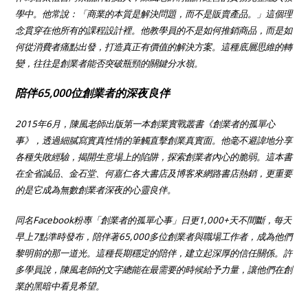
學中。他常說：「商業的本質是解決問題，而不是販賣產品。」這個理
念貫穿在他所有的課程設計裡。他教學員的不是如何推銷商品，而是如
何從消費者痛點出發，打造真正有價值的解決方案。這種底層思維的轉
變，往往是創業者能否突破瓶頸的關鍵分水嶺。
陪伴65,000位創業者的深夜良伴
2015年6月，陳風老師出版第一本創業實戰叢書《創業者的孤單心
事》，透過細膩寫實真性情的筆觸直擊創業真實面。他毫不避諱地分享
各種失敗經驗，揭開生意場上的陷阱，探索創業者內心的脆弱。這本書
在全省誠品、金石堂、何嘉仁各大書店及博客來網路書店熱銷，更重要
的是它成為無數創業者深夜的心靈良伴。
同名Facebook粉專「創業者的孤單心事」日更1,000+天不間斷，每天
早上7點準時發布，陪伴著65,000多位創業者與職場工作者，成為他們
黎明前的那一道光。這種長期穩定的陪伴，建立起深厚的信任關係。許
多學員說，陳風老師的文字總能在最需要的時候給予力量，讓他們在創
業的黑暗中看見希望。