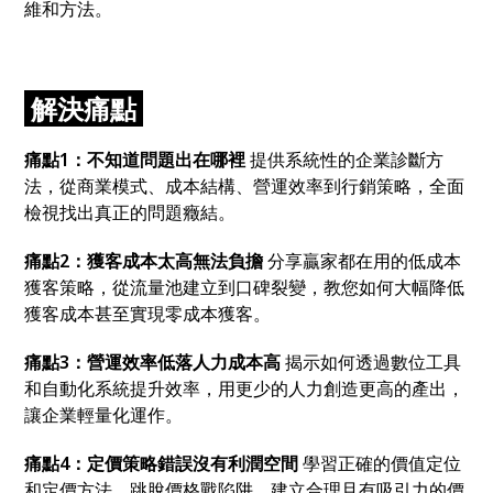
維和方法。
解決痛點
痛點1
：
不知道問題出在哪裡
提供系統性的企業診斷方
法
，
從商業模式、成本結構、營運效率到行銷策略
，
全面
檢視找出真正的問題癥結。
痛點2
：
獲客成本太高無法負擔
分享贏家都在用的低成本
獲客策略
，
從流量池建立到口碑裂變
，
教您如何大幅降低
獲客成本甚至實現零成本獲客。
痛點3
：
營運效率低落人力成本高
揭示如何透過數位工具
和自動化系統提升效率
，
用更少的人力創造更高的產出
，
讓企業輕量化運作。
痛點4
：
定價策略錯誤沒有利潤空間
學習正確的價值定位
和定價方法
，
跳脫價格戰陷阱
，
建立合理且有吸引力的價