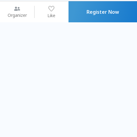
Register Now
Organizer
Like
You may like
2026.08.15 (Sat) - 08.22 (Sat)
2026.08.15 (Sat) - 08
【親子手作體驗】哈東派對！
「共織宇宙」
比哈皮、東窩蕊
共織宇宙】 七
Taipei City
New Taipei C
#
歡迎新手
1154
11
#
植物生態瓶