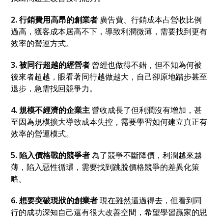
2. 行銷費用高昂的創業者
廣告費、行銷成本占營收比例
過高
，
獲客成本居高不下
，
導致利潤微薄
，
需要找到更有
效率的營運方式。
3. 被同行超越的經營者
曾經也做得不錯
，
但不知為何被
後來者超越
，
眼看著同行越做越大
，
自己卻原地踏步甚至
退步
，
急需找回競爭力。
4. 規模不經濟的企業主
營收成長了但利潤沒有增加
，
甚
至因為規模擴大導致成本失控
，
需要學習如何建立真正有
效率的營運模式。
5. 陷入價格戰的競爭者
為了競爭不斷降價
，
利潤越來越
薄
，
陷入惡性循環
，
需要找到跳脫價格競爭的差異化策
略。
6. 想要突破現狀的創業者
現在雖然還過得去
，
但看到同
行的成功深知自己還有很大改善空間
，
希望學習贏家的思