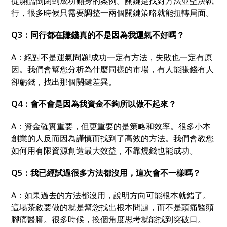
從瀕臨倒閉到成功翻身的案例。關鍵是找對方法並堅決執
行
，
很多時候只需要調整一兩個關鍵策略就能扭轉局面。
Q3
：
同行都在賺錢真的不是因為我運氣不好嗎
？
A：
絕對不是運氣問題!成功一定有方法
，
失敗也一定有原
因。我們會幫您分析為什麼同樣的市場
，
有人能賺錢有人
卻虧錢
，
找出那個關鍵差異。
Q4
：
會不會是因為我資金不夠所以做不起來
？
A：
資金確實重要
，
但更重要的是策略和效率。很多小本
創業的人反而因為謹慎而找到了高效的方法。我們會教您
如何用有限資源創造最大效益
，
不靠燒錢也能成功。
Q5
：
我已經試過很多方法都沒用
，
這次會不一樣嗎
？
A：
如果過去的方法都沒用
，
說明方向可能根本就錯了。
這場茶敘要做的就是幫您找出根本問題
，
而不是頭痛醫頭
腳痛醫腳。很多時候
，
換個角度思考就能找到突破口。