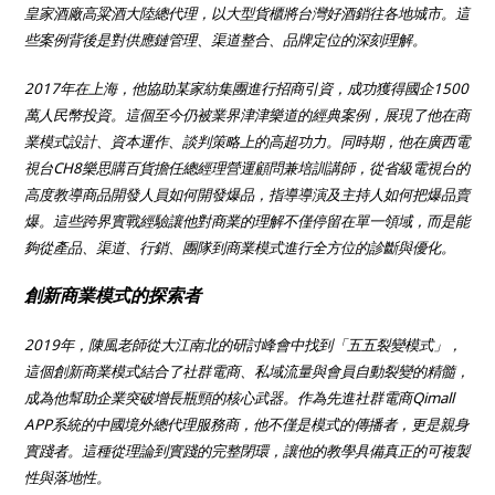
皇家酒廠高粱酒大陸總代理，以大型貨櫃將台灣好酒銷往各地城市。這
些案例背後是對供應鏈管理、渠道整合、品牌定位的深刻理解。
2017年在上海，他協助某家紡集團進行招商引資，成功獲得國企1500
萬人民幣投資。這個至今仍被業界津津樂道的經典案例，展現了他在商
業模式設計、資本運作、談判策略上的高超功力。同時期，他在廣西電
視台CH8樂思購百貨擔任總經理營運顧問兼培訓講師，從省級電視台的
高度教導商品開發人員如何開發爆品，指導導演及主持人如何把爆品賣
爆。這些跨界實戰經驗讓他對商業的理解不僅停留在單一領域，而是能
夠從產品、渠道、行銷、團隊到商業模式進行全方位的診斷與優化。
創新商業模式的探索者
2019年，陳風老師從大江南北的研討峰會中找到「五五裂變模式」，
這個創新商業模式結合了社群電商、私域流量與會員自動裂變的精髓，
成為他幫助企業突破增長瓶頸的核心武器。作為先進社群電商Qimall
APP系統的中國境外總代理服務商，他不僅是模式的傳播者，更是親身
實踐者。這種從理論到實踐的完整閉環，讓他的教學具備真正的可複製
性與落地性。