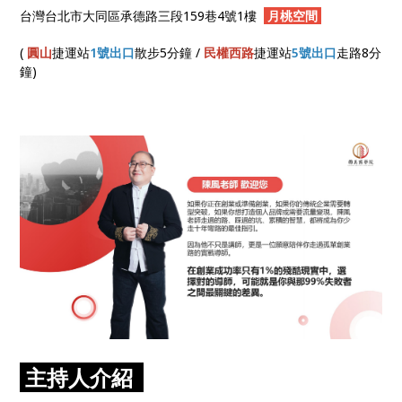
台灣台北市大同區承德路三段159巷4號1樓
月桃空間
(
圓山
捷運站
1號出口
散步5分鐘 /
民權西路
捷運站
5號出口
走路8分
鐘)
主持人介紹