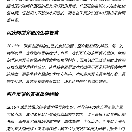
讓他深刻理解什麼樣的產品能打動消費者、什麼樣的呈現方式能創造銷
售奇蹟。這些能力不是課本能教的，而是在千萬次試錯中打磨出來的商
業直覺。
四次轉型背後的生存智慧
2011年，陳風老師開啟自己的創業旅程，至今經歷四次轉型。每一次
轉型都是一次脫胎換骨的蛻變，也是一次與死亡擦肩而過的驚險。他深
刻理解創業者在黑暗中摸索的孤獨與掙扎，因為他自己就曾無數次在深
夜獨自面對選擇的煎熬。這些親身經歷讓他的教學不再是隔靴搔癢的理
論堆砌，而是能夠直擊痛點的生存指南。他知道創業者最害怕什麼、最
需要什麼、最容易在哪裡栽跟頭，因為這些坑他都親自踩過。
兩岸市場的實戰操盤經驗
2015年成為陳風老師事業的重要轉折點。他帶領400家台灣企業進軍
大陸市場，成功將多款台灣優質商品推向內地。這不是紙上談兵的市場
分析，而是真刀真槍的渠道開拓、團隊管理、文化磨合。他操盤上海白
蘭氏在大陸的線上渠道總代理，銷售金額突破500萬人民幣；擔任金門