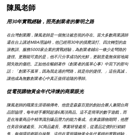
陳風老師
用30年實戰經驗，照亮創業者的黎明之路
在台灣創業圈，陳風老師是一個無法被忽視的存在。當大多數商業講師
還在台上講述MBA理論時，他已經用30年的摸爬滾打、四次轉型的血
淚教訓、服務5000家企業的實戰經驗，為創業者鋪出一條少走彎路的
捷徑。更難能可貴的是，他不只分享成功的光鮮，更願意毫無保留地揭
開失敗的傷疤。正如他在暢銷著作《創業者的孤單心事》中寫下的那句
話：「創業不孤單，因為我走過的彎路，就是你的捷徑。」這份真誠，
讓他成為無數創業者心中真正值得追隨的導師。
從電視購物黃金年代淬煉的商業眼光
陳風老師的職業生涯堪稱傳奇。他曾是森森百貨的創始合夥人兼開台商
品部協理，每年經手審閱超過6萬項商品。這不是簡單的數字遊戲，而
是在海量商品中精準識別爆品潛力的能力養成。在東森購物期間，他歷
任美容保健處長、3C商品處長、專案研發處長，從選品定價到行銷銷
售，每個環節都親自操盤。這些在電視購物黃金年代累積的實戰經驗，