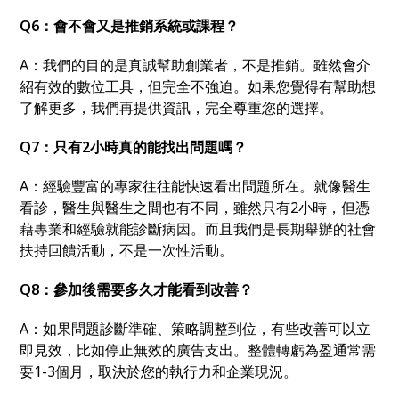
Q6
：
會不會又是推銷系統或課程
？
A：
我們的目的是真誠幫助創業者
，
不是推銷。雖然會介
紹有效的數位工具
，
但完全不強迫。如果您覺得有幫助想
了解更多
，
我們再提供資訊
，
完全尊重您的選擇。
Q7
：
只有2小時真的能找出問題嗎
？
A：
經驗豐富的專家往往能快速看出問題所在。就像醫生
看診
，醫生與醫生之間也有不同，
雖然只有2小時
，
但憑
藉專業和經驗就能診斷病因。而且我們是長期舉辦的社會
扶持回饋活動
，
不是一次性活動。
Q8
：
參加後需要多久才能看到改善
？
A：
如果問題診斷準確、策略調整到位
，
有些改善可以立
即見效
，
比如停止無效的廣告支出。整體轉虧為盈通常需
要1-3個月
，
取決於您的執行力和企業現況。