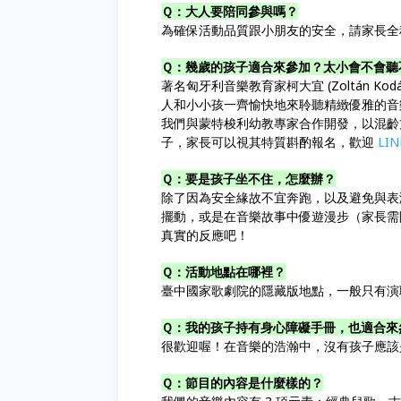
Ｑ：大人要陪同參與嗎？
為確保活動品質跟小朋友的安全，請家長全
Ｑ：幾歲的孩子適合來參加？太小會不會聽
著名匈牙利音樂教育家柯大宜 (Zoltán 
人和小小孩一齊愉快地來聆聽精緻優雅的音
我們與蒙特梭利幼教專家合作開發，以混齡方式
子，家長可以視其特質斟酌報名，歡迎
LI
Ｑ：要是孩子坐不住，怎麼辦？
除了因為安全緣故不宜奔跑，以及避免與表
擺動，或是在音樂故事中優遊漫步（家長需
真實的反應吧！
Ｑ：活動地點在哪裡？
臺中國家歌劇院的隱藏版地點，一般只有演
Ｑ：我的孩子持有身心障礙手冊，也適合來
很歡迎喔！在音樂的浩瀚中，沒有孩子應該
Ｑ：節目的內容是什麼樣的？