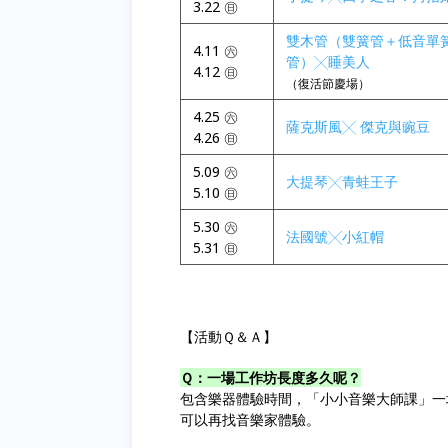
3.22 ㊐
雙木管（雙簧管＋低音單
4.11 ㊅
管）╳睡美人
4.12 ㊐
（復活節慶場）
4.25 ㊅
薩克斯風╳ 傑克與豌豆
4.26 ㊐
5.09 ㊅
大提琴╳青蛙王子
5.10 ㊐
5.30 ㊅
法國號╳小紅帽
5.31 ㊐
【活動Ｑ＆Ａ】
Ｑ：一場工作坊長度多久呢？
包含樂器體驗時間，「小小音樂大師課」一場工
可以再找音樂家體驗。