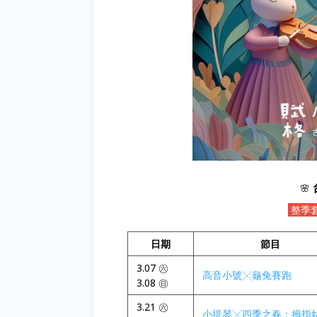
🌸
整季
日期
節目
3.07 ㊅
高音小號╳龜兔賽跑
3.08 ㊐
3.21 ㊅
小提琴╳四季之春：拇指