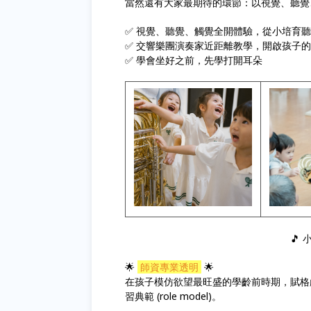
當然還有大家最期待的環節：以視覺、聽覺
✅ 視覺、聽覺、觸覺全開體驗，從小培育
✅ 交響樂團演奏家近距離教學，開啟孩子
✅ 學會坐好之前，先學打開耳朵
🎵
🌟
師資專業透明
🌟
在孩子模仿欲望最旺盛的學齡前時期，賦格
習典範 (role model)。