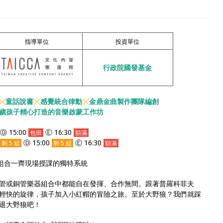
指導單位
投資單位
行政院國發基金
╳
童話說書
╳
感覺統合律動
╳
金鼎金曲製作團隊編創
-7 歲孩子精心打造的音樂啟蒙工作坊
 Ⓓ 15:00
Ⓔ 16:30
包班
額滿
Ⓓ 15:00
Ⓔ 16:30
剩 5 組
剩 5 組
額滿
組合一齊現場授課的獨特系統
管或銅管樂器組合中都能自在發揮、合作無間。跟著普羅科菲夫
輕快的旋律，孩子加入小紅帽的冒險之旅。至於大野狼？我們就踩
退大野狼吧！