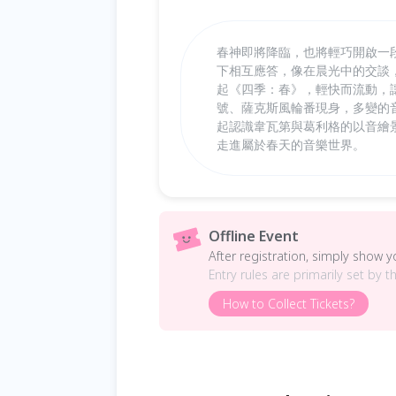
春神即將降臨，也將輕巧開啟一
下相互應答，像在晨光中的交談
起《四季：春》，輕快而流動，
號、薩克斯風輪番現身，多變的
起認識韋瓦第與葛利格的以音繪
走進屬於春天的音樂世界。
Offline Event
After registration, simply show 
Entry rules are primarily set by t
How to Collect Tickets?