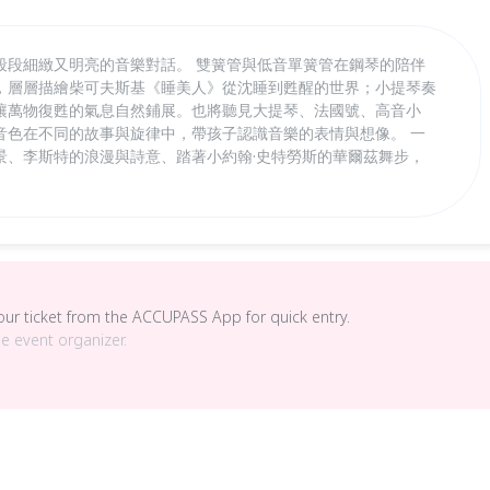
段段細緻又明亮的音樂對話。 雙簧管與低音單簧管在鋼琴的陪伴
，層層描繪柴可夫斯基《睡美人》從沈睡到甦醒的世界；小提琴奏
讓萬物復甦的氣息自然鋪展。也將聽見大提琴、法國號、高音小
音色在不同的故事與旋律中，帶孩子認識音樂的表情與想像。 一
景、李斯特的浪漫與詩意、踏著小約翰·史特勞斯的華爾茲舞步，
your ticket from the ACCUPASS App for quick entry.
he event organizer.