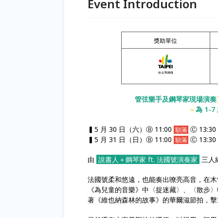
Event Introduction
獎助單位
管弦樂手及鋼琴家現場演奏
＝
為 1
▍5 月 30 日（六）Ⓑ 11:00
Ⓒ 13:30
額滿
▍5 月 31 日（日）Ⓑ 11:00
Ⓒ 13:30
額滿
由
說書人＋鋼琴家 ft. 法國號演奏家
三人
法國號柔和悠遠，也能奏出嘹亮高音，在木
《為兒童的音樂》中〈捉迷藏〉、〈散步〉
著《維也納森林的故事》的華爾滋節拍，擊