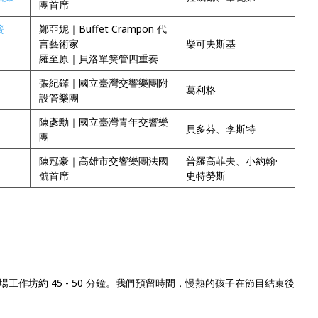
團首席
簧
鄭亞妮｜Buffet Crampon 代
言藝術家
柴可夫斯基
羅至原｜貝洛單簧管四重奏
張紀鐸｜國立臺灣交響樂團附
葛利格
設管樂團
陳彥勳｜國立臺灣青年交響樂
貝多芬、李斯特
團
陳冠豪｜高雄市交響樂團法國
普羅高菲夫、小約翰·
號首席
史特勞斯
作坊約 45 - 50 分鐘。我們預留時間，慢熱的孩子在節目結束後