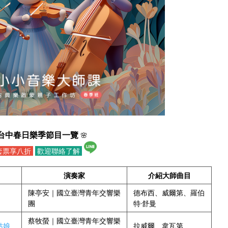
台中春日樂季節目一覽
🌸
套票享八折
歡迎聯絡了解
演奏家
介紹大師曲目
陳亭安｜國立臺灣青年交響樂
德布西、威爾第、羅伯
團
特·舒曼
蔡牧螢｜國立臺灣青年交響樂
姑娘
拉威爾、韋瓦第