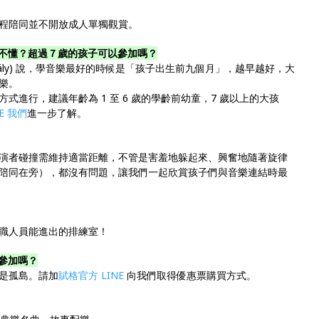
程陪同並不開放成人單獨觀賞。
不懂？超過７歲的孩子可以參加嗎？
Kodály) 說，學音樂最好的時候是「孩子出生前九個月」，越早越好，大
樂。
進行，建議年齡為 1 至 6 歲的學齡前幼童，7 歲以上的大孩
NE 我們
進一步了解。
演者碰撞需維持適當距離，不管是害羞地躲起來、興奮地隨著旋律
陪同在旁），都沒有問題，讓我們一起欣賞孩子們與音樂連結時最
職人員能進出的排練室！
參加嗎？
是孤島。請加
賦格官方 LINE
向我們取得優惠票購買方式。