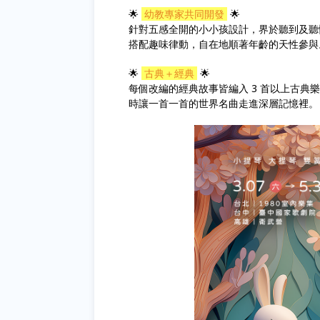
🌟
幼教專家共同開發
🌟
針對五感全開的小小孩設計，界於聽到及聽
搭配趣味律動，自在地順著年齡的天性參與
🌟
古典＋經典
🌟
每個改編的經典故事皆編入 3 首以上古
時讓一首一首的世界名曲走進深層記憶裡。