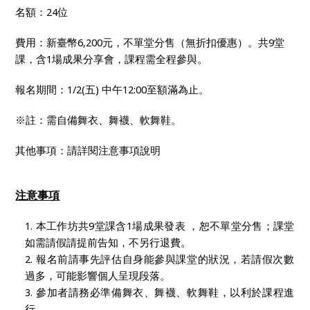
名額：
24
位
費用：新臺幣
6,200
元，不單堂分售（無折扣優惠）。共
9
堂
課，含
1
場成果分享會，課程需全程參與。
報名期間：
1/2(
五
)
中午
12:00
至額滿為止。
※註：需自備舞衣、
舞襪、
軟舞鞋。
其他事項：請詳閱注意事項說明
注意事項
本工作坊共
9
堂課含
1
場成果發表
，恕不單堂分售；課堂
如需請假請提前告知，不另行退費。
報名前請事先評估自身能參與課堂的狀況，若請假次數
過多，可能影響個人呈現段落。
參加者請務必準備
舞衣、舞襪、軟舞鞋
，以利於課程進
行
。