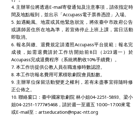
主辦單位將透過
E-mail
寄發通知及注意事項，請依指定時
間及地點報到，並出示「
Accupass
電子票券憑證」入場。
如遇颱風、地震或其他緊急狀況，將依臺中市政府公告
或講師居住所在地為準，若宣佈停止上班上課，當日活動
即取消。
報名與繳、退費規定請遵照
Accupass
平台規範；報名完
成後，如需退費請於工作坊開始前
8
日（
2/23
週一）於
Accupass
完成退費程序（系統將酌收
10%
手續費）。
本工作坊提供公教人員在職進修時數認證。
本工作坊報名費用可累積歌劇院會員點數。
主辦單位保留活動變更之權利，若有未盡事宜得隨時修
正公佈之。
聯絡窗口：臺中國家歌劇院
林小姐
04-2251-5893
、梁小
姐
04-2251-1777#5468
，請於週一至週五
10:00~17:00
來電
或
E-mail
至：
artseducation@npac-ntt.org