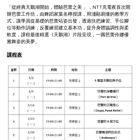
「從經典天鵝湖開始，
體驗芭蕾之美
」，
NTT
充電夜首次開
辦芭蕾工作坊，由舞蹈家葉名樺授課，用淺顯易懂的教學方
式，讓學員從基礎的芭蕾站姿出發，
透過扶把練習、手位腳
位等動作訓練，反覆練習建立基本功，提升身體協調性與柔
軟度，課程最後精選
《天鵝湖》片段呈現，一圓芭蕾伶娜優
雅舞姿的美夢。
課程表