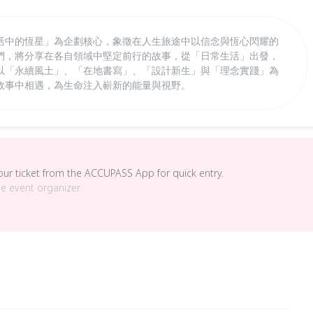
「生活中的恆星」為企劃核心，象徵在人生旅途中以信念與恆心閃耀的
們，將分享在各自領域中堅定前行的故事，從「日常生活」出發，
以「永續風土」、「在地書寫」、「設計新生」與「理念實踐」為
故事中相遇，為生命注入嶄新的能量與視野。
your ticket from the ACCUPASS App for quick entry.
he event organizer.