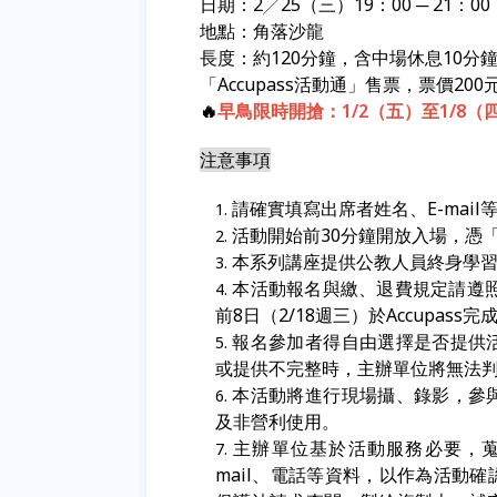
日期：2╱25（三）19：00 ─ 21：00
地點：角落沙龍
長度：約120分鐘，含中場休息10分
「Accupass活動通」售票，票價2
🔥
早鳥限時開搶：1/2（五）至1/8（
注意事項
請確實填寫出席者姓名、
E-mail
活動開始前
30
分鐘開放入場，憑
本系列講座提供公教人員終身學
本活動報名與繳、退費規定請遵
前
8
日（
2/18
週三）於
Accupass
完
報名參加者得自由選擇是否提供
或提供不完整時，主辦單位將無法
本活動將進行現場攝、錄影，參
及非營利使用。
主辦單位基於活動服務必要，
mail
、電話等資料，以作為活動確