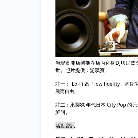
游璨賓開店初期在店內化身DJ與民眾
世。照片提供：游璨賓
註一： Lo-Fi 為「low fidelity」的
興而自由。
註二：承襲80年代日本 City Pop 的
鮮明。
活動資訊