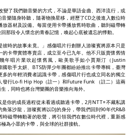
改變了我們聽音樂的方式，不論是華語金曲、西洋流行，或
的音樂隨身聆聽，隨著物換星移，經歷了CD之後進入數位時
播放器材及設備。每當使用卡帶播放舊時歌曲，聽到磁帶轉
拉回那段令人懷念的青春記憶，喚起心底被遺忘的悸動。
是彼時的故事未竟。」感傷唱片行創辦人游璨賓將原本只是
一的卡帶實體專賣店，
成立至今已九年
。他不只販賣懷舊情
年唱片業吹起懷舊風，歐美歌手如小賈斯汀（Justin
，以及韓國歌手太妍、BTS防彈少年團都紛紛推出卡帶專輯，臺灣
更多的年輕消費者認識卡帶，感傷唱片行也成立
同名的
獨立
-fi Hip Hop（註一）和Future Funk （註二）這兩
新生，
同時也將台灣樂團的音樂推向海外。
是你的成長過程從未看過或聽過卡帶，2月NTT+不藏私講
角落沙龍，游璨賓將以DJ的身分，帶我們回到90年代R&B
舊時磁帶轉動著的歌聲，將引領我們在數位時代裡，重新感
將極為小眾的卡帶，與全球的社群接軌。