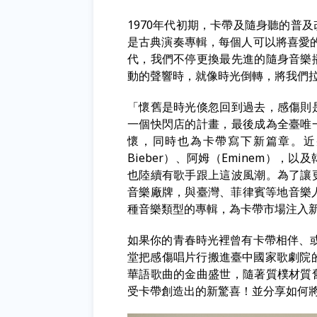
1970
年代初期，卡帶及隨身聽的普及
是古典演奏專輯，每個人可以將喜愛
代，我們不停更換最先進的隨身音樂
動的聲響時，就像時光倒轉，將我們
「懷舊是時光倏忽回到過去，感傷則
一個快閃店的計畫，最後成為全臺唯
懷，同時也為卡帶寫下新篇章。近幾
Bieber）、阿姆（Eminem）
也陸續有歌手跟上這波風潮。為了讓
音樂廠牌，與臺灣、菲律賓等地音樂人發行Lo
種音樂類型的專輯，為卡帶市場注入
如果你的青春時光裡曾有卡帶相伴、或
堂把感傷唱片行搬進臺中國家歌劇院的
華語歌曲的金曲盛世，隨著質樸材質
受卡帶創造出的新驚喜！
並分享如何