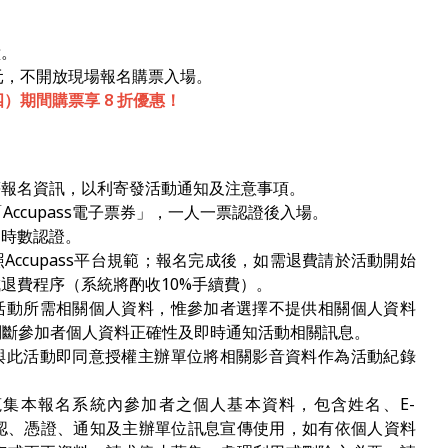
鐘。
00元，不開放現場報名購票入場。
四）期間購票享 8 折優惠！
等報名資訊，以利寄發活動通知及注意事項。
「
Accupass
電子票券」，一人一票認證後入場。
習時數認證。
照
Accupass
平台規範；報名完成後，如需退費請於活動開始
成退費程序（系統將酌收
10%
手續費）。
活動所需相關個人資料，惟參加者選擇不提供相關個人資料
判斷參加者個人資料正確性及即時通知活動相關訊息。
與此活動即同意授權主辦單位將相關影音資料作為活動紀錄
蒐集本報名系統內參加者之個人基本資料，包含姓名、
E-
認、憑證、通知及主辦單位訊息宣傳使用，如有依個人資料