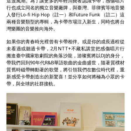
這波風潮。為了讓更多的年輕消費者認識卡帶，感傷唱片
行也成立
同名的
獨立音樂廠牌，與臺灣、菲律賓等地音樂
人發行Lo-fi Hip Hop（註一）和Future Funk （註二）這
兩種音樂類型的專輯，為卡帶市場注入新生，
同時也將台
灣樂團的音樂推向海外。
如果你的青春時光裡曾有卡帶相伴、或是你的成長過程從
未看過或聽過卡帶，2月NTT+不藏私講堂把感傷唱片行
搬進臺中國家歌劇院的角落沙龍，游璨賓將以DJ的身分，
帶我們回到90年代R&B華語歌曲的金曲盛世，隨著質樸材
質舊時磁帶轉動著的歌聲，將引領我們在數位時代裡，重
新感受卡帶創造出的新驚喜！
並分享如何將極為小眾的卡
帶，與全球的社群接軌。