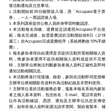
發活動通知及注意事項。
活動開始前
30
分鐘開放入場，憑「
Accupass
電子票
券」，一人一票認證後入場。
本系列講座提供公教人員終身學習時數認證。
本活動報名與繳、退費規定請遵照
Accupass
平台規
範；報名完成後，如需退費請於活動開始前
8
日（
2/18
週三）於
Accupass
完成退費程序（系統將酌收
10%
手續
費）。
報名參加者得自由選擇是否提供活動所需相關個人資
料，惟參加者選擇不提供相關個人資料或提供不完整
時，主辦單位將無法判斷參加者個人資料正確性及即時
通知活動相關訊息。
本活動將進行現場攝、錄影，參與此活動即同意授權
主辦單位將相關影音資料作為活動紀錄及非營利使用。
主辦單位基於活動服務必要，蒐集本報名系統內參加
者之個人基本資料，包含姓名、
E-mail
、電話等資料，
以作為活動確認、憑證、通知及主辦單位訊息宣傳使
用，如有依個人資料保護法請求查閱、製給複製本、補