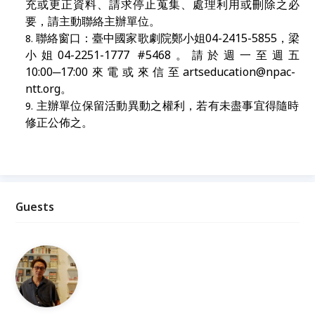
充或更正資料、請求停止蒐集、處理利用或刪除之必
要，請主動聯絡主辦單位。
聯絡窗口：臺中國家歌劇院
鄭小姐
04-2415-5855
，梁
小
姐
04-2251-1777 #5468
。請於週一至週五
10:00─17:00
來電或來信至
artseducation@npac-
ntt.org。
主辦單位保留活動異動之權利，若有未盡事宜得隨時
修正公佈之。
Guests