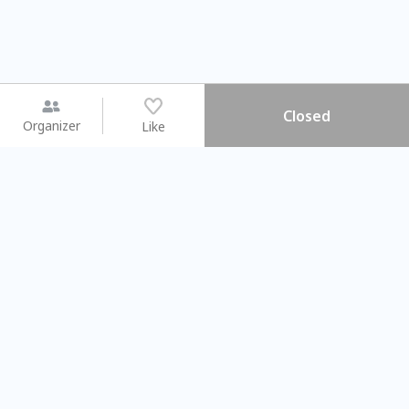
Closed
Organizer
Like
You may like
2026.08.15 (Sat) - 08.22 (Sat)
2026.08.15 (Sat) - 08
【親子手作體驗】哈東派對！
「共織宇宙」
比哈皮、東窩蕊
共織宇宙】 七