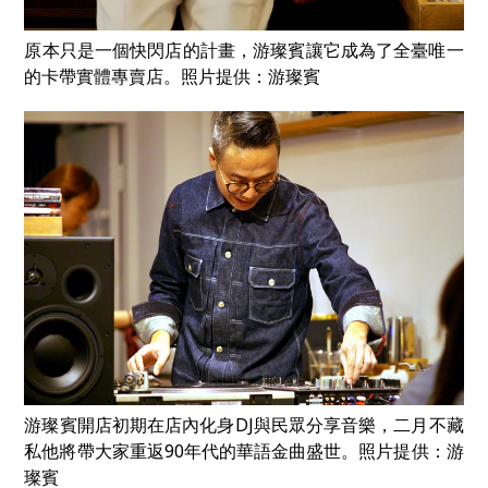
原本只是一個快閃店的計畫，游璨賓讓它成為了全臺唯一
的卡帶實體專賣店。照片提供：游璨賓
游璨賓開店初期在店內化身DJ與民眾分享音樂，二月不藏
私他將帶大家重返90年代的華語金曲盛世。照片提供：游
璨賓