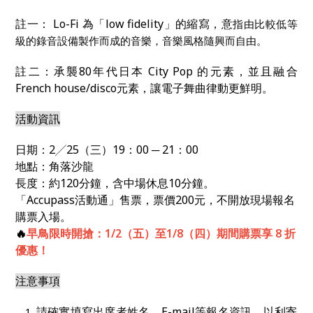
註一： Lo-Fi 為「low fidelity」的縮寫，意
指由比較低等
級的錄音設備製作而成的音樂，音樂風格隨興而自由。
註二：承襲80年代日本 City Pop 的元素，並且融合
French house/disco元素，讓電子舞曲律動更鮮明。
活動資訊
日期：2╱25（三）19：00 ─ 21：00
地點：角落沙龍
長度：約120分鐘，含中場休息10分鐘。
「Accupass活動通」售票，票價200元，不開放現場報名
購票入場。
🔥
早鳥限時開搶：1/2（五）至1/8（四）期間購票享 8 折
優惠！
注意事項
請確實填寫出席者姓名、
E-mail
等報名資訊，以利寄