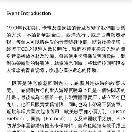
新生」與「理念實踐」為主題，透過真誠交流，讓我們
在故事中相遇，為生命注入嶄新的能量與視野。
Event Introduction
1970
年代初期，卡帶及隨身聽的普及改變了我們聽音樂
的方式，不論是華語金曲、西洋流行，或是古典演奏專
輯，每個人可以將喜愛的音樂隨身聆聽，隨著物換星移，
經歷了CD之後進入數位時代，我們不停更換最先進的隨
身音樂播放器材及設備。每當使用卡帶播放舊時歌曲，聽
到磁帶轉動的聲響時，就像時光倒轉，將我們拉回那段令
人懷念的青春記憶，喚起心底被遺忘的悸動。
「懷舊是時光倏忽回到過去，感傷則是彼時的故事未
竟。」感傷唱片行創辦人游璨賓將原本只是一個快閃店的
計畫，最後成為全臺唯一的卡帶實體專賣店，
成立至今已
九年
。他不只販賣懷舊情懷，同時也為卡帶寫下新篇章。
近幾年唱片業吹起懷舊風，歐美歌手如小賈斯汀（Justin
Bieber）、阿姆（Eminem），以及韓國歌手太妍、BTS
防彈少年團都紛紛推出卡帶專輯，臺灣也陸續有歌手跟上