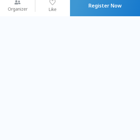
Register Now
Organizer
Like
You may like
2026.08.15 (Sat) - 08.22 (Sat)
2026.08.15 (Sat) - 08
【親子手作體驗】哈東派對！
「共織宇宙」
比哈皮、東窩蕊
共織宇宙】 七
Taipei City
New Taipei C
#
歡迎新手
949
9
#
植物生態瓶