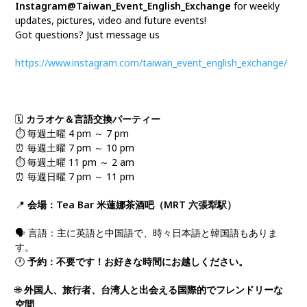
Instagram@Taiwan_Event_English_Exchange
for weekly
updates, pictures, video and future events!
Got questions? Just message us
https://www.instagram.com/taiwan_event_english_exchange/
🗓️
カラオケ＆言語交換パーティー
⏱️ 毎週土曜 4 pm ～ 7 pm
⏰ 毎週土曜 7 pm ～ 10 pm
⏱️ 毎週土曜 11 pm ～ 2 am
⏰ 毎週日曜 7 pm ～ 11 pm
📍
会場：Tea Bar 米蓮娜茶酒吧（MRT 六張犁駅）
🗣️ 言語：主に英語と中国語で、時々日本語と韓国語もありま
す。
🕐
予約：不要です！お好きな時間にお越しください。
🌐
外国人、旅行者、台湾人と出会える国際的でフレンドリーな
空間