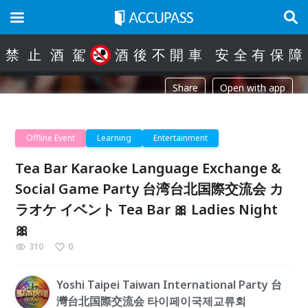
禁
止
酒
駕
酒
後
不
開
車
安
全
有
保
障
Share
Open with app
Offline Event
Learning
Entertainment
Tea Bar Karaoke Language Exchange &
Social Game Party 台湾台北国際交流会 カ
ラオケ イベント Tea Bar 🎀 Ladies Night
🎀
310
0
Yoshi Taipei Taiwan International Party 台
灣台北国際交流会 타이페이국제교류회