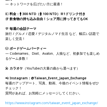
— ネットワークを広げたい方に最適！
💵
料金：🚹 300 NTD（🚺 100 NTD）※1ドリンク付き
🥡
飲食物の持ち込み自由！シェア用に持ってきてもOK
💬
毎週の会話テーマ
旅行 / グルメ / 恋愛 / デジタルノマド生活 など、幅広い話題で
楽しく交流！
🎲
ボードゲームパーティー
— Codenames、Dixit、Avalon、人狼など、初参加でも楽しめ
るゲーム多数！
🎤
カラオケ
（YouTubeの大量の曲から選べます）
📲
Instagram：@Taiwan_Event_Japan_Exchange
毎週のアップデート、写真、動画、今後のイベント情報をぜひ
チェック！
質問があれば、お気軽にメッセージしてください。
https://www.instagram.com/taiwan_event_japan_exchange/