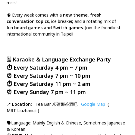
miss!
🧠 Every week comes with a
new theme
,
fresh
conversation topics
, ice breaker, and a rotating mix of
fun
board games and Switch games
. Join the friendliest
international community in Taipei!
🗓️ Karaoke & Language Exchange Party
⏱️ Every Saturday 4 pm ~ 7 pm
⏰ Every Saturday 7 pm ~ 10 pm
⏱️ Every Saturday 11 pm ~ 2 am
⏰ Every Sunday 7 pm ~ 11 pm
📍
Location:
Tea Bar 米蓮娜茶酒吧
Google Map
(
MRT Liuzhangli )
🗣️Language: Mainly English & Chinese, Sometimes Japanese
& Korean