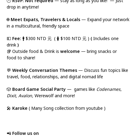
🕐
RSVP:
Not required
— stay as long as you like! — Just
drop in anytime!
🌐
Meet Expats, Travelers & Locals
— Expand your network
in a multicultural, friendly space
💵
Fee:
🚹 $300 NTD 元 ( 🚺 $100 NTD 元 )
(
Includes one
drink
)
🥡 Outside food & Drink is
welcome
— bring snacks or
food to share!
💬
Weekly Conversation Themes
— Discuss fun topics like
travel, food, relationships, and digital nomad life
🎲
Board Game Social Party
— games like
Codenames,
Dixit, Avalon,
Werewolf and more!
🎤
Karoke
( Many Song collection from youtube )
📲
Follow us on