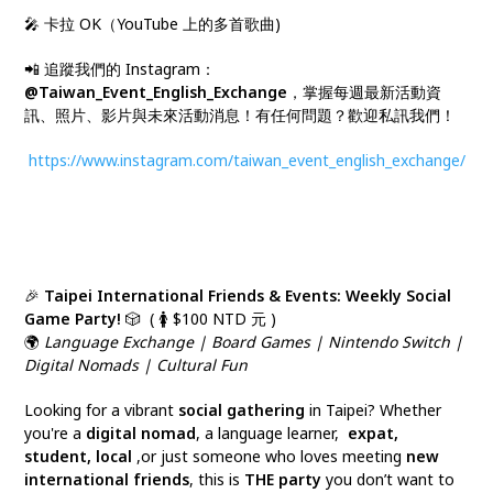
🎤
卡拉 OK（YouTube 上的多首歌曲)
📲 追蹤我們的 Instagram：
@Taiwan_Event_English_Exchange
，掌握每週最新活動資
訊、照片、影片與未來活動消息！有任何問題？歡迎私訊我們！
https://www.instagram.com/taiwan_event_english_exchange/
🎉
Taipei International Friends & Events: Weekly Social
Game Party!
🎲 ( 🚺 $100 NTD 元 )
🌍
Language Exchange | Board Games | Nintendo Switch |
Digital Nomads | Cultural Fun
Looking for a vibrant
social gathering
in Taipei? Whether
you're a
digital nomad
, a language learner,
expat,
student, local
,or just someone who loves meeting
new
international friends
, this is
THE party
you don’t want to