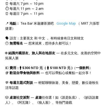
⏰ 每週六 7 pm ～ 10 pm
⏱️ 每週六 11 pm ～ 2 am
⏰ 每週日 7 pm ～ 11 pm
📍
地點：
Tea Bar 米蓮娜茶酒吧
Google Map
（ MRT 六張犁
捷運）
🗣️ 語言：主要英文 和 中文 ， 有時候會有日文和韓文
🕐
無需報名
— 想來就來，想待多久都可以！
🌐
結識外國朋友、旅人與在地朋友
— 在多元文化、友善的空間中
拓展人脈
💵
費用：🚹 $300 NTD 元 ( 🚺 $100 NTD 元 )
（
一個飲料
）
🥡
歡迎自帶食物與飲料
— 也可以帶點心或餐點一起分享！
💬
每週主題式對談
— 輕鬆聊聊旅遊、美食、戀愛、數位遊牧生
活等話題
🎲
桌遊社交派對
—
桌遊
任你選！如《誰是臥底》、《妙語說書
人》、《阿瓦隆》、《狼人殺》、等熱門遊戲