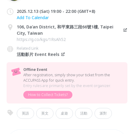
2025.12.13 (Sat) 19:00 - 22:00 (GMT+8)
Add To Calendar
106, Da’an District, 和平東路三段66號1樓, Taipei
City, Taiwan
https://g.co/kgs/1RsAh52
Related Link
活動影片 Event Reels
Offline Event
After registration, simply show your ticket from the
ACCUPASS App for quick entry.
Entry rules are primarily set by the event organizer.
How to Collect Tickets?
英語
英文
桌遊
活動
派對