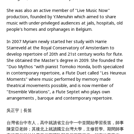
She was also an active member of ''Live Music Now''
production, founded by Y.Menuhin which aimed to share
music with under-privileged audiences at jails, hospitals, old
people's homes and orphanages in Belgium.
In 2007 Myriam newly started her study with Harrie
Starreveld at the Royal Conservatory of Amsterdam to
develop repertoire of 20th and 21st century works for flute.
She obtained the Master's degree in 2009. She founded the
"Duo Mythos "with pianist Tomoko Honda, both specialized
in contemporary repertoire, a Flute Duet called "Les Heureux
Moments" where music performed by memory made
theatrical movements possible, and is now member of
"Ensemble Vibrations", a Flute Septet who plays own
arrangements , baroque and contemporary repertoire.
吳正宇｜長笛
台灣省台中市人，高中就讀省立台中一中並開始學習長笛，師事
陳棠亞老師；其後北上就讀國立台灣大學，主修哲學。期間師事