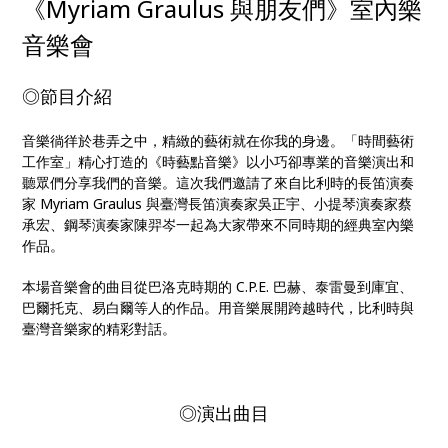
《Myriam Graulus 與朋友們》室內樂
音樂會
◎節目介紹
音樂徜徉於巷弄之中，精緻的藝術就在你我的身邊。「時間藝術
工作室」精心打造的《時藝點音樂》以小巧卻專業的音樂演出和
聽眾們分享我們的音樂。這次我們邀請了來自比利時的長笛演奏
家 Myriam Graulus 與臺灣長笛演奏家吳正宇、小提琴演奏家蔡
承宏、鋼琴演奏家陳羿岑一起為大家帶來不同時期的經典室內樂
作品。
本場音樂會的曲目從巴洛克時期的 C.P.E. 巴赫、泰雷曼到庫宜、
巴爾托克、易白爾等人的作品。用音樂展開跨越時代，比利時與
臺灣音樂家的精彩對話。
◎演出曲目