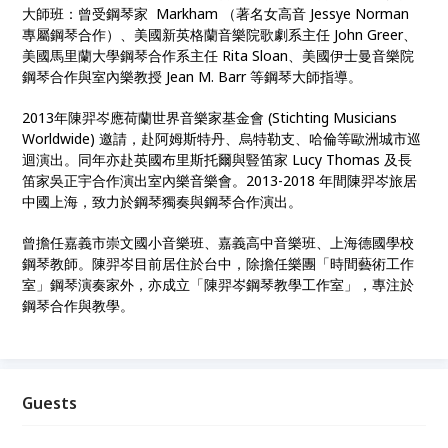
大師班：曾受鋼琴家 Markham （著名女高音 Jessye Norman
專屬鋼琴合作）、美國新英格蘭音樂院歌劇系主任 John Greer、
美國馬里蘭大學鋼琴合作系主任 Rita Sloan、美國伊士曼音樂院
鋼琴合作與室內樂教授 Jean M. Barr 等鋼琴大師指導。
2013年陳羿岑應荷蘭世界音樂家基金會 (Stichting Musicians
Worldwide) 邀請，赴阿姆斯特丹、烏特勒支、哈倫等歐洲城市巡
迴演出。同年亦赴英國布里斯托爾與豎笛家 Lucy Thomas 及長
笛家吳正宇合作演出室內樂音樂會。2013-2018 年間陳羿岑旅居
中國上海，致力於鋼琴獨奏與鋼琴合作演出。
曾擔任嘉義市崇文國小音樂班、嘉義高中音樂班、上海德國學校
鋼琴教師。陳羿岑目前居住於台中，除擔任樂團「時間藝術工作
室」鋼琴演奏家外，亦成立「陳羿岑鋼琴教學工作室」，專注於
鋼琴合作與教學。
Guests