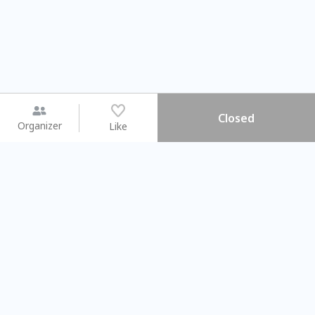
Closed
Organizer
Like
You may like
2026.08.15 (Sat) - 08.22 (Sat)
2026.08.15 (Sat) - 0