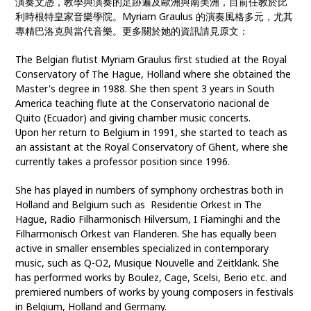
演奏文憑，教學與演奏的足跡遍及歐洲與南美洲，目前任教於比
利時根特皇家音樂學院。Myriam Graulus 的演奏風格多元，尤其
專精巴洛克與當代音樂。更多關於她的資訊請見原文：
The Belgian flutist Myriam Graulus first studied at the Royal
Conservatory of The Hague, Holland where she obtained the
Master's degree in 1988. She then spent 3 years in South
America teaching flute at the Conservatorio nacional de
Quito (Ecuador) and giving chamber music concerts.
Upon her return to Belgium in 1991, she started to teach as
an assistant at the Royal Conservatory of Ghent, where she
currently takes a professor position since 1996.
She has played in numbers of symphony orchestras both in
Holland and Belgium such as Residentie Orkest in The
Hague, Radio Filharmonisch Hilversum, I Fiaminghi and the
Filharmonisch Orkest van Flanderen. She has equally been
active in smaller ensembles specialized in contemporary
music, such as Q-O2, Musique Nouvelle and Zeitklank. She
has performed works by Boulez, Cage, Scelsi, Berio etc. and
premiered numbers of works by young composers in festivals
in Belgium, Holland and Germany.