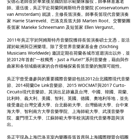
安德石老師並於畢業後至國防部示範樂隊服役，師事林薏蕙老
師。退伍後，吳正宇赴荷蘭阿姆斯特丹音樂院 (Conservatorium
van Amsterdam) 就讀，主修長笛演奏。師事長笛現代音樂演奏
家 Harrie Starreveld、巴洛克長笛大師 Marten Root、交響樂團
長笛家 Marieke Schneemann 及短笛家 Ellen Vergunst。
2011年吳正宇於阿姆斯特丹音樂院獲得長笛演奏碩士文憑，並活
躍於歐洲與亞洲樂壇。除了受世界音樂家基金會 (Stichting
Musicians Worldwide) 邀請定期在荷蘭各城市巡迴演出以外，並
於2012年首創"一枝獨秀 - Just a Flute!?"系列音樂會，藉由與作
曲家和各領域藝術家的合作積極探索長笛音樂的無限可能性。
吳正宇曾受邀參與的重要國際音樂節包括2012台北國際現代音樂
節、2014荷蘭De Link音樂節、2015 WOCMAT與2017 Curto-
Circuito現代音樂節。其演出足跡遍及台灣、中國、韓國、荷蘭、
比利時、義大利、美國、智利、英國、德國、奧地利等地，並先
後受邀赴台灣交通大學、台北藝術大學、台灣藝術大學、台中東
海大學、智利南方大學音樂學院、上海師範大學、武漢音樂學
院、廈門理工大學、江蘇師範大學等校演講現代音樂專題與演
出。
吳正宇現為上海巴洛克室內樂團長笛首席與上海國際聯盟合唱團