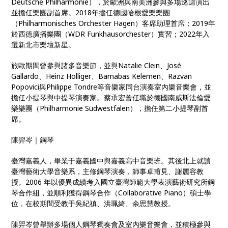
Deutsche Philharmonie），於歐洲與南美洲參與多場巡迴演出
並擔任樂團副首席。2018年擔任德國哈根愛樂樂團
（Philharmonisches Orchester Hagen）客席助理首席；2019年
於西德廣播樂團（WDR Funkhausorchester）實習；2022年入
選新北市樂壇新星。
旅歐期間曾參與諸多音樂節，並與Natalie Clein、José
Gallardo、Heinz Holliger、Barnabas Kelemen、Razvan
Popovici與Philippe Tondre等音樂家同台演奏室內樂音樂會，並
擔任小提琴與中提琴演奏家。蔡承宏曾任職於德國南威斯法倫愛
樂樂團（Philharmonie Südwestfalen），擔任第二小提琴副首
席。
陳羿岑｜鋼琴
臺灣嘉義人，畢業于嘉義國中與嘉義高中音樂班。其後北上就讀
臺灣藝術大學音樂系，主修鋼琴演奏，師事卓甫見、謝麗容教
授。2006 年以優異成績考入國立臺灣師範大學表演藝術研究所鋼
琴合作組，並順利獲得鋼琴合作（Collaborative Piano）碩士學
位，在校期間受教于吳紀禛、洪珮綺、余思慧教授。
陳羿岑曾舉辦多場個人鋼琴獨奏會及室內樂音樂會，並積極參與