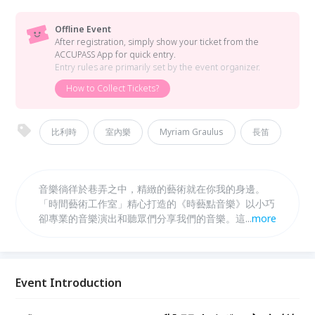
Offline Event
After registration, simply show your ticket from the
ACCUPASS App for quick entry.
Entry rules are primarily set by the event organizer.
How to Collect Tickets?
比利時
室內樂
Myriam Graulus
長笛
音樂徜徉於巷弄之中，精緻的藝術就在你我的身邊。
「時間藝術工作室」精心打造的《時藝點音樂》以小巧
卻專業的音樂演出和聽眾們分享我們的音樂。這次我們
...
more
邀請了來自比利時的長笛演奏家 Myriam Graulus 與臺
灣長笛演奏家吳正宇、小提琴演奏家蔡承宏、鋼琴演奏
家陳羿岑一起為大家帶來不同時期的經典室內樂作品。
本場音樂會的曲目從巴洛克時期的 C.P.E. 巴赫、泰雷曼
Event Introduction
到庫宜、巴爾托克、易白爾等人的作品。用音樂展開跨
越時代，比利時與臺灣音樂家的精彩對話。