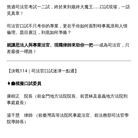
熬過司法官考試一二試，終於來到最終大魔王……口試現場，一語
見真章！
司法官口試不只考你的專業，更在乎你如何面對時事風浪和人情
倫理。題目廣泛，到底如何準備？
就讓思法人與專業法官、現職律師來助你一把
──成為司法官，只
差最後一哩路！
【決戰114｜司法官口試迷津一點通】
👩‍🏫模擬口試委員
康樹正 院長（前金門地方法院院長、前雲林及嘉義地方法院刑
事庭庭長）
湯千慧 律師 （前臺灣高等法院民事庭法官、前法務部司法官學
院導師長）