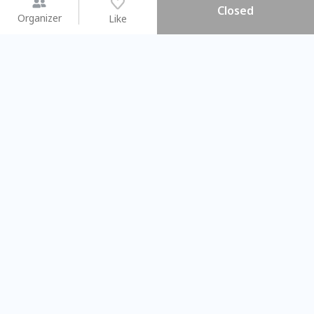
Closed
Organizer
Like
You may like
2026.08.15 (Sat)
2026.08.09 (Sun)
【搓一碗夏天】天然洗愛玉 ×
Gap Year
彩繪食盆 × 古早味DIY
業師聊聊旅程
Taichung City
Taipei City
#
親子手作DIY
101806
50
#
相信世代