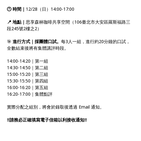
🕛 時間｜
12/28（日）14:00-17:00
📍 地點｜
思享森林咖啡共享空間（106臺北市大安區羅斯福路三
段245號2樓之2）
🎯
進行方式｜採團體口試。
每3人一組，進行約20分鐘的口試，
全數結束後將有集體講評時段。
14:00-14:20｜第一組
14:30-14:50｜第二組
15:00-15:20｜第三組
15:30-15:50｜第四組
16:00-16:20｜第五組
16:20-17:00｜集體點評
實際分配之組別，將會於錄取後透過 Email 通知。
‼️請務必正確填寫電子信箱以利接收通知‼️