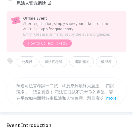
思法人官方網站
Offline Event
After registration, simply show your ticket from the
ACCUPASS App for quick entry.
Entry rules are primarily set by the event organizer.
How to Collect Tickets?
公務員
司法官考試
國家考試
模擬考
熬過司法官考試一二試，終於來到最終大魔王……口試
現場，一語見真章！ 司法官口試不只考你的專業，更
在乎你如何面對時事風浪和人情倫理。題目廣泛，到底
...
more
如何準備？ 就讓思法人與專業法官、現職律師來助你
一把──成為司法官，只差最後一哩路！
Event Introduction