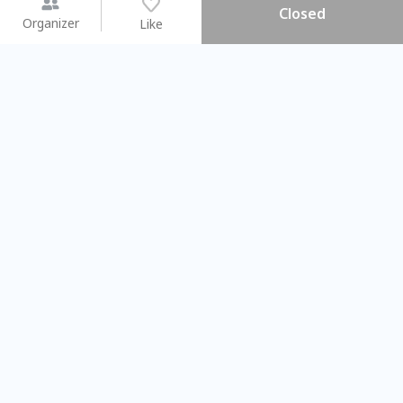
Closed
Organizer
Like
You may like
2026.08.15 (Sat) - 08.22 (Sat)
2026.08.15 (Sat) - 08
【親子手作體驗】哈東派對！
「共織宇宙」
比哈皮、東窩蕊
共織宇宙】 七
Taipei City
New Taipei C
#
歡迎新手
1159
11
#
植物生態瓶