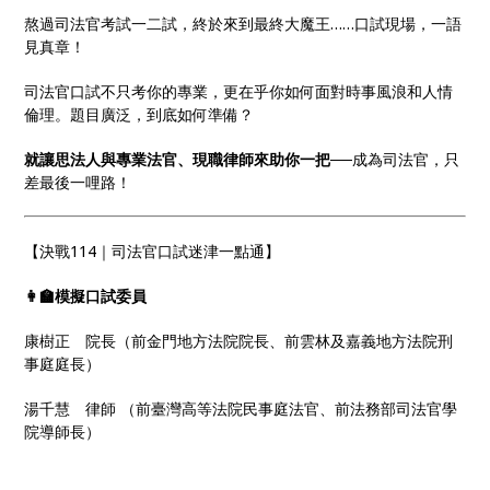
熬過司法官考試一二試，終於來到最終大魔王……口試現場，一語
見真章！
司法官口試不只考你的專業，更在乎你如何面對時事風浪和人情
倫理。題目廣泛，到底如何準備？
就讓思法人與專業法官、現職律師來助你一把
──成為司法官，只
差最後一哩路！
【決戰114｜司法官口試迷津一點通】
👩‍🏫模擬口試委員
康樹正 院長（前金門地方法院院長、前雲林及嘉義地方法院刑
事庭庭長）
湯千慧 律師 （前臺灣高等法院民事庭法官、前法務部司法官學
院導師長）