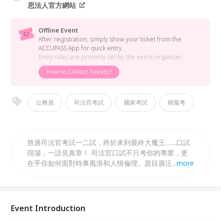
思法人官方網站
Offline Event
After registration, simply show your ticket from the
ACCUPASS App for quick entry.
Entry rules are primarily set by the event organizer.
How to Collect Tickets?
公務員
司法官考試
國家考試
模擬考
熬過司法官考試一二試，終於來到最終大魔王……口試
現場，一語見真章！ 司法官口試不只考你的專業，更
在乎你如何面對時事風浪和人情倫理。題目廣泛，到底
...
more
如何準備？ 就讓思法人與專業法官、現職律師來助你
一把──成為司法官，只差最後一哩路！
Event Introduction