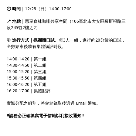
🕛 時間｜
12/28（日）14:00-17:00
📍 地點｜
思享森林咖啡共享空間（106臺北市大安區羅斯福路三
段245號2樓之2）
🎯
進行方式｜採團體口試。
每3人一組，進行約20分鐘的口試，
全數結束後將有集體講評時段。
14:00-14:20｜第一組
14:30-14:50｜第二組
15:00-15:20｜第三組
15:30-15:50｜第四組
16:00-16:20｜第五組
16:20-17:00｜集體點評
實際分配之組別，將會於錄取後透過 Email 通知。
‼️請務必正確填寫電子信箱以利接收通知‼️