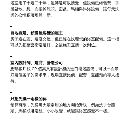
浴室用了十幾二十年，磁磚還可以接受，但設備已經舊黃、手
感鬆散。想一次換掉龍頭、面盆、馬桶與淋浴設備，讓每天洗
澡的心情跟著煥然一新。
自地自建、預售屋客變的屋主
房子還在蓋、還沒交屋，但已經在找理想的浴室配備。這一檔
可以先把整套衛浴選好，之後施工直接一次到位。
室內設計師、建商、營造公司
想幫客戶找 CP 值高又有設計感的進口衛浴設備，可以一次帶
好幾個案子的需求來，現場直接比價、配套，還能預約專人接
待。
只想先換一兩樣的你
預算有限，先從每天最常用的地方開始升級：例如洗手台龍
頭、馬桶或淋浴組。小小改變，就能讓浴室感覺不一樣。