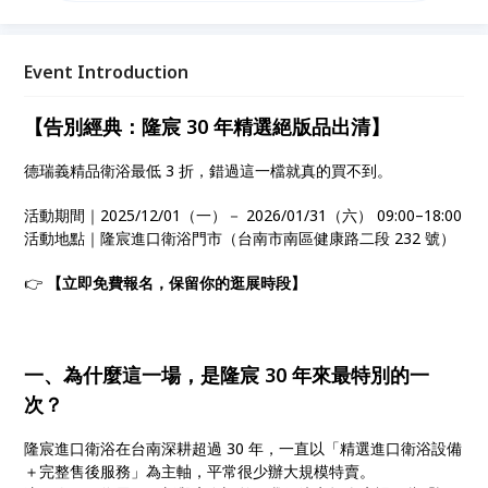
價出清，售完不補。無論是老屋翻新、自地自建、預售
屋客變，或室內設計師帶客戶挑選衛浴，都能在一次到
店中完成選物、搭配與諮詢。線上免費報名，到店還可
Event Introduction
享限定小禮或折抵優惠。想用合理預算升級浴室質感、
尋找高 CP 值台南進口衛浴設備，這一檔錯過就真的買
【告別經典：隆宸 30 年精選絕版品出清】
不到。
德瑞義精品衛浴最低 3 折，錯過這一檔就真的買不到。
活動期間｜2025/12/01（一）－ 2026/01/31（六） 09:00–18:00
活動地點｜隆宸進口衛浴門市（台南市南區健康路二段 232 號）
👉
【立即免費報名，保留你的逛展時段】
一、為什麼這一場，是隆宸 30 年來最特別的一
次？
隆宸進口衛浴在台南深耕超過 30 年，一直以「精選進口衛浴設備
＋完整售後服務」為主軸，平常很少辦大規模特賣。