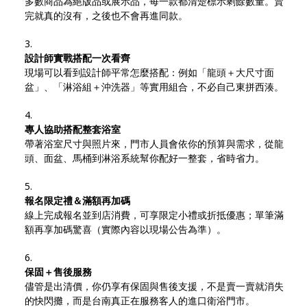
多數商品為絕版品或展示品，每一款都清楚標示剩餘數量。賣
完就真的沒有，之後也不會再進同款。
設計師實戰搭配一次看齊
現場可以看到設計師平常怎麼搭配：例如「龍頭＋大尺寸面
盆」、「淋浴組＋沖洗器」等實用組合，不必自己東拼西湊。
專人協助搭配整套浴室
帶著浴室尺寸與照片來，門市人員會依你的預算與需求，從龍
頭、面盆、馬桶到淋浴系統幫你配好一整套，省時省力。
報名限定禮＆滿額再加碼
線上完成報名並到店消費，可享限定小禮或折抵優惠；單筆滿
額再享加碼驚喜（實際內容以現場公告為準）。
保固＋售後服務
儘管是出清價，你仍享有保固與售後支援，不是賣一賣就消失
的快閃攤，而是台南真正在服務客人的進口衛浴門市。