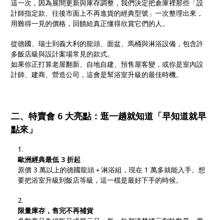
這一次，因為展間更新與庫存調整，我們決定把倉庫裡那些「設
計師指定款、往後市面上不再進貨的經典型號」一次整理出來，
用難得一見的價格，回饋給真正懂得欣賞它們的人。
從德國、瑞士到義大利的龍頭、面盆、馬桶與淋浴設備，包含許
多飯店級與設計案場常見的款式。
如果你正打算老屋翻新、自地自建、預售屋客變，或你是室內設
計師、建商、營造公司，這會是幫浴室升級的最佳時機。
二、特賣會 6 大亮點：逛一趟就知道「早知道就早
點來」
歐洲經典最低 3 折起
原價 3 萬以上的德國龍頭＋淋浴組，現在 1 萬多就能入手。想
要把浴室升級到飯店等級，這一檔是最好下手的時候。
限量庫存，售完不再補貨