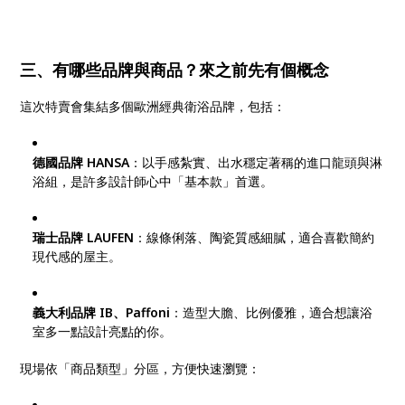
三、有哪些品牌與商品？來之前先有個概念
這次特賣會集結多個歐洲經典衛浴品牌，包括：
德國品牌 HANSA
：以手感紮實、出水穩定著稱的進口龍頭與淋
浴組，是許多設計師心中「基本款」首選。
瑞士品牌 LAUFEN
：線條俐落、陶瓷質感細膩，適合喜歡簡約
現代感的屋主。
義大利品牌 IB、Paffoni
：造型大膽、比例優雅，適合想讓浴
室多一點設計亮點的你。
現場依「商品類型」分區，方便快速瀏覽：