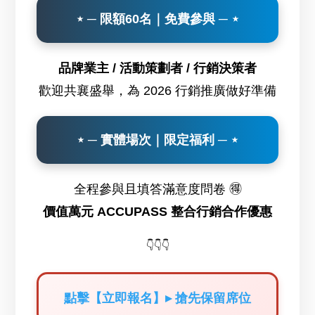
⋆ ─ 限額60名｜免費參與 ─ ⋆
品牌業主 / 活動策劃者 / 行銷決策者
歡迎共襄盛舉，為 2026 行銷推廣做好準備
⋆ ─ 實體場次｜限定福利 ─ ⋆
全程參與且填答滿意度問卷 🉐
價值萬元 ACCUPASS 整合行銷合作優惠
👇👇👇
點擊【立即報名】▸ 搶先保留席位