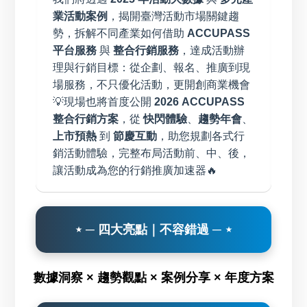
業活動案例
，揭開臺灣活動市場關鍵趨
勢，拆解不同產業如何借助
ACCUPASS
平台服務
與
整合行銷服務
，達成活動辦
理與行銷目標：從企劃、報名、推廣到現
場服務，不只優化活動，更開創商業機會
💡現場也將首度公開
2026 ACCUPASS
整合行銷方案
，從
快閃體驗
、
趨勢年會
、
上市預熱
到
節慶互動
，助您規劃各式行
銷活動體驗，完整布局活動前、中、後，
讓活動成為您的行銷推廣加速器🔥
⋆ ─ 四大亮點｜不容錯過 ─ ⋆
數據洞察 × 趨勢觀點 × 案例分享 × 年度方案