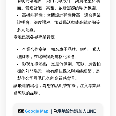
有明亮落地窗、純白北歐設計、與質感塗料牆
面。營造舒適、高雅、啟發靈感的歐洲氛圍。
高機能彈性：空間設計彈性極高，適合專業
說明會、深度課程、旅遊局活動或高階諮詢等
多元配置。
場地已獲各界專業肯定：
企業合作案例：知名車子品牌、銀行、私人
理財等，在此舉辦高規格記者會。
影視拍攝熱點：更是偶像劇、電影、廣告拍
攝的熱門場景！擁有絕佳採光與精緻細節，是
製作公司尋覓已久的高質感背景。
讓飛達的場地，為您的活動或拍攝，注入專業與
國際級的品味。
🗺️
Google Map
｜
🔍
場地洽詢請加入LINE