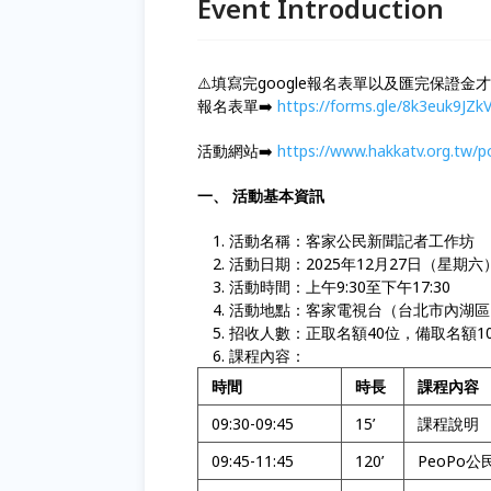
Event Introduction
⚠️填寫完google報名表單以及匯完保證金
報名表單➡️
https://forms.gle/8k3euk9JZk
活動網站➡️
https://www.hakkatv.org.tw/
一、 活動基本資訊
活動名稱：客家公民新聞記者工作坊
活動日期：2025年12月27日（星期六
活動時間：上午9:30至下午17:30
活動地點：客家電視台（台北市內湖區
招收人數：正取名額40位，備取名額1
課程內容：
時間
時長
課程內容
09:30-09:45
15’
課程說明
09:45-11:45
120’
PeoPo