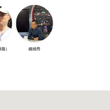
暴龍）
鍾雄秀