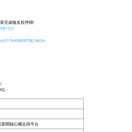
才算完成報名程序唷!
VF81TJ7
post/1764588475824654
）
）
0位。
公民新聞核心概念與平台