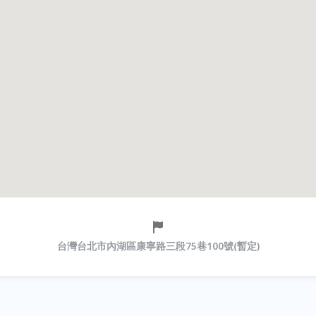
台灣台北市內湖區康寧路三段75巷100號(暫定)