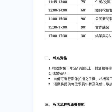
11:45-13:00
75’
午餐/交流
13:00-14:00
60’
如何挖掘
14:00-15:30
90’
公民新聞
15:30-17:00
90’
實作練習
17:00-17:30
30’
結業與QA
二、 報名資格
招收對象：年滿18歲以上，對於報導
攜帶物品：
自備可進行影像拍攝之手機、相機等
活動將提供每位學員午餐及茶點，敬
三、 報名流程與繳費規範