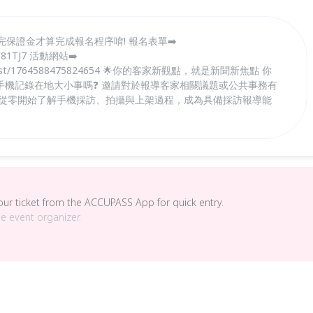
匯完保證金才算完成報名程序唷! 報名表單➡️
kVF81TJ7 活動網站➡️
.tw/post/1764588475824654 🌟你的客家新觀點，就是新聞新焦點 你
手機記錄在地大小事嗎❓ 邀請對於報導客家相關議題或公共事務有
，從零開始了解手機採訪、拍攝與上架過程，成為具備採訪報導能
your ticket from the ACCUPASS App for quick entry.
he event organizer.