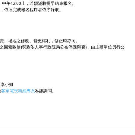
（日）中午12:00止，若額滿將提早結束報名。
，依照完成報名程序者依序錄取。
資、場地之修改、變更權利，修正時亦同。
之因素致使停課(依人事行政院局公布停課與否)，由主辦單位另行公
人：李小姐
至
客家電視粉絲專頁
私訊詢問。