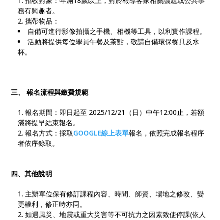
招收對象：年滿18歲以上，對於報導客家相關議題或公共事
務有興趣者。
攜帶物品：
自備可進行影像拍攝之手機、相機等工具，以利實作課程。
活動將提供每位學員午餐及茶點，敬請自備環保餐具及水
杯。
三、 報名流程與繳費規範
報名期間：即日起至 2025/12/21（日）中午12:00止，若額
滿將提早結束報名。
報名方式：採取
GOOGLE
線上表單
報名，依照完成報名程序
者依序錄取。
四、其他說明
主辦單位保有修訂課程內容、時間、師資、場地之修改、變
更權利，修正時亦同。
如遇風災、地震或重大災害等不可抗力之因素致使停課(依人