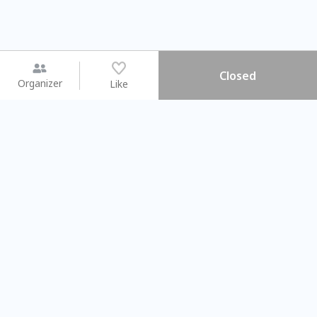
Closed
Organizer
Like
You may like
2026.08.15 (Sat) - 08.22 (Sat)
2026.08.15 (Sat) - 08
【親子手作體驗】哈東派對！
「共織宇宙」
比哈皮、東窩蕊
共織宇宙】 七