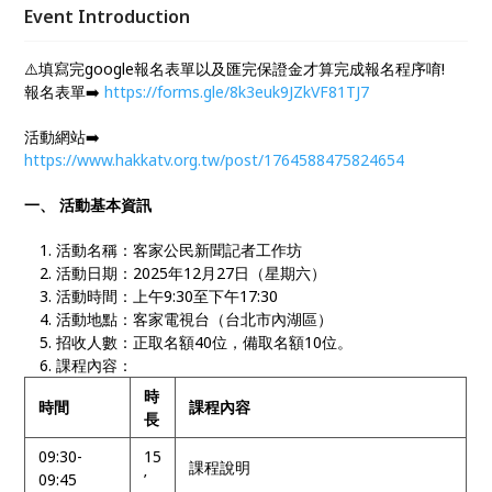
報導客家相關議題或公共事務有興趣者來免費報名 一
Event Introduction
日工作坊，從零開始了解手機採訪、拍攝與上架過程，
成為具備採訪報導能力的客家公民新聞記者
⚠️填寫完google報名表單以及匯完保證金才算完成報名程序唷!
報名表單➡️
https://forms.gle/8k3euk9JZkVF81TJ7
活動網站➡️
https://www.hakkatv.org.tw/post/1764588475824654
一、 活動基本資訊
活動名稱：客家公民新聞記者工作坊
活動日期：2025年12月27日（星期六）
活動時間：上午9:30至下午17:30
活動地點：客家電視台（台北市內湖區）
招收人數：正取名額40位，備取名額10位。
課程內容：
時
時間
課程內容
長
09:30-
15
課程說明
09:45
’