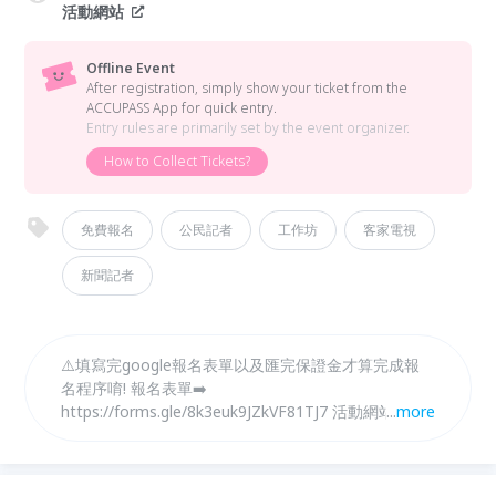
活動網站
Offline Event
After registration, simply show your ticket from the
ACCUPASS App for quick entry.
Entry rules are primarily set by the event organizer.
How to Collect Tickets?
免費報名
公民記者
工作坊
客家電視
新聞記者
⚠️填寫完google報名表單以及匯完保證金才算完成報
名程序唷! 報名表單➡️
https://forms.gle/8k3euk9JZkVF81TJ7 活動網站➡️
...
more
https://www.hakkatv.org.tw/post/17645884758246
54 🌟你的客家新觀點，就是新聞新焦點 你對客家公共
事務充滿熱忱，想用手機記錄在地大小事嗎❓ 邀請對於