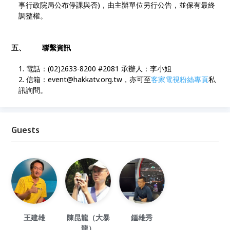
事行政院局公布停課與否)，由主辦單位另行公告，並保有最終
調整權。
五、 聯繫資訊
電話：(02)2633-8200 #2081 承辦人：李小姐
信箱：event@hakkatv.org.tw，亦可至
客家電視粉絲專頁
私
訊詢問。
Guests
王建雄
陳昆龍（大暴
鍾雄秀
龍）