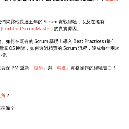
揭露他長達五年的 Scrum 實戰經驗，以及在擁有
(Certified ScrumMaster)
的真實原因。
有的 Scrum 基礎上導入 Best Practices (最佳
化的開源 OS 團隊，如何透過精實的 Scrum 流程，達成每年兩次
苛目標。
深 PM 重新「
複盤
」與「
精進
」實務操作的經驗告白！
視角
？
際準備？