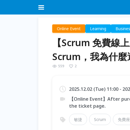
Online Event
Learning
Busine
【Scrum 免費線
Scrum，我為什
559
2
2025.12.02 (Tue) 11:00 - 20
【Online Event】After purc
the ticket page.
敏捷
Scrum
免費座