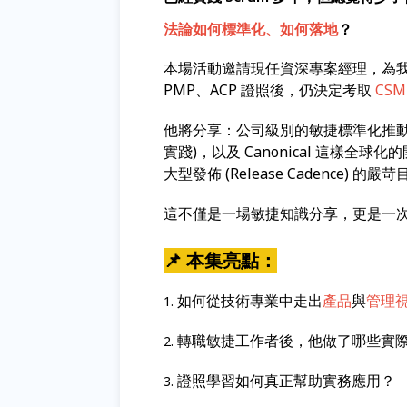
法論如何標準化、如何落地
？
本場活動邀請現任資深專案經理，為我們
PMP、ACP 證照後，仍決定考取
CSM 
他將分享：公司級別的敏捷標準化推動、如何在既
實踐)，以及 Canonical 這樣全球
大型發佈 (Release Cadence) 的嚴
這不僅是一場敏捷知識分享，更是一次資
📌 本集亮點：
如何從技術專業中走出
產品
與
管理
1.
轉職敏捷工作者後，他做了哪些實
2.
證照學習如何真正幫助實務應用？
3.