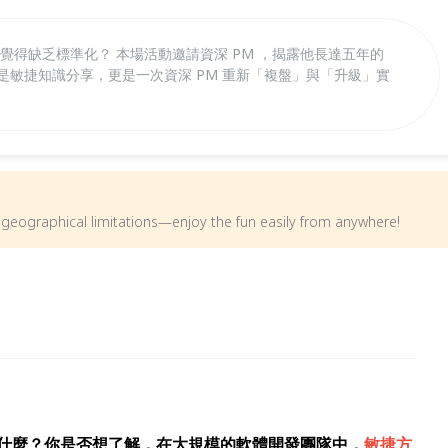
但總覺得缺乏標準化？ 本場活動邀請資深 PM ，揭露他長達五年的
僅是敏捷知識分享，更是一次資深 PM 重新「複盤」與「升級」實
om geographical limitations—enjoy the fun easily from anywhere!
少了什麼？你是否想了解，在大規模的軟體開發團隊中，
敏捷方