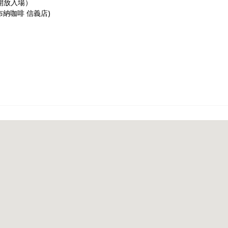
45開放入場）
布納咖啡 信義店)