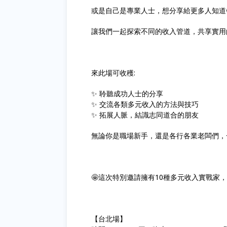
或是自己是專業人士，想分享給更多人知道
讓我們一起探索不同的收入管道，共享實用的
來此場可收穫:
✨ 聆聽成功人士的分享
✨ 交流各類多元收入的方法與技巧
✨ 拓展人脈，結識志同道合的朋友
無論你是職場新手，還是各行各業老闆們，
🤩這次特別邀請擁有10種多元收入實戰家
【台北場】