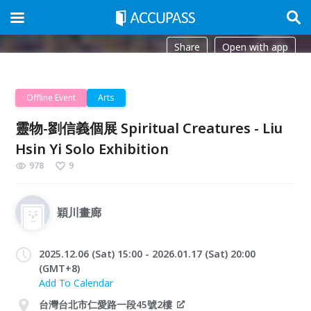
Share
Open with app
Offline Event
Arts
靈物-劉信義個展 Spiritual Creatures - Liu
Hsin Yi Solo Exhibition
978
9
穎川畫廊
2025.12.06 (Sat) 15:00 - 2026.01.17 (Sat) 20:00
(GMT+8)
Add To Calendar
台灣台北市仁愛路一段45號2樓