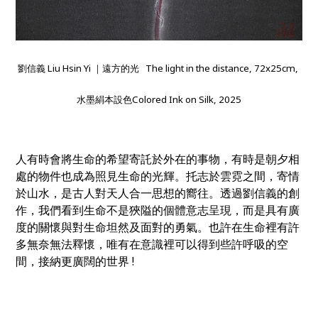
劉信義 Liu Hsin Yi ｜遠方的光 The light in the distance, 72x25cm,
水墨絹本設色Colored Ink on Silk, 2025
人有時會將生命的希望寄託於外在的事物，有時是朝夕相
處的物件也成為照見生命的光輝。托志於雲霓之間，寄情
於山水，是古人對天人合一思想的嚮往。透過劉信義的創
作，我們看到生命不是狹隘的個體意志呈現，而是具有廣
度的關懷與對生命坦然及面對的勇氣。也許在生命裡有許
多無奈無法釋懷，唯有在意識裡可以得到些許呼吸的空
間，接納更廣闊的世界 !