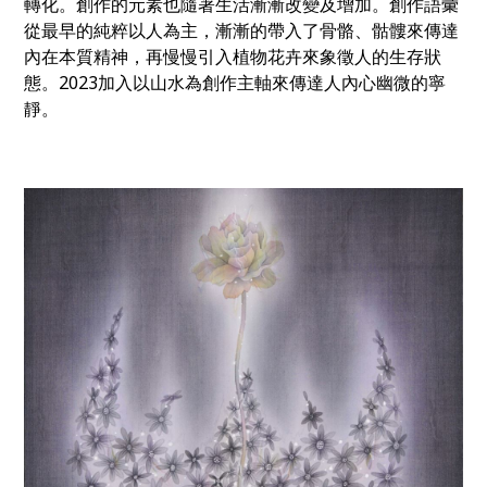
轉化。創作的元素也隨著生活漸漸改變及增加。創作語彙
從最早的純粹以人為主，漸漸的帶入了骨骼、骷髏來傳達
內在本質精神，再慢慢引入植物花卉來象徵人的生存狀
態。2023加入以山水為創作主軸來傳達人內心幽微的寧
靜。