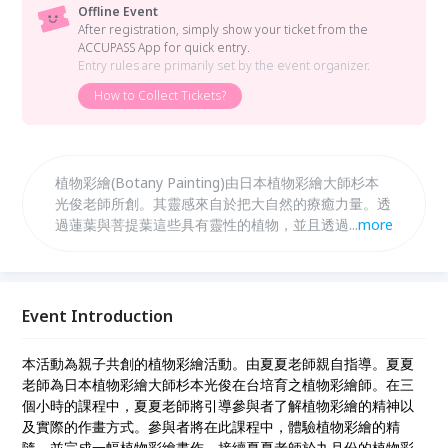
Offline Event
After registration, simply show your ticket from the
ACCUPASS App for quick entry.
Entry rules are primarily set by the event organizer.
How to Collect Tickets?
植物彩繪(Botany Painting)由日本植物彩繪大師杉本
光俊老師所創。其靈感來自於把大自然的療癒力量。透
過蓮葉與菩提葉這些具有靈性的植物，並且透過作畫者
...
more
的巧思，讓大自然與作畫者之手轉化成藝術的力量。本
次活動為2026年第一次課程。特別選在剛跨入新年的
一月，讓親子能一起創作一幅植物彩繪畫作。這將會是
親子同樂的最佳新年禮物。歡迎想了解與體驗植物彩繪
Event Introduction
的朋友們踴躍報名參加。
本活動為親子共創的植物彩繪活動。由夏夏老師親自指導。夏夏
老師為日本植物彩繪大師杉本光俊在台培育之植物彩繪師。在三
個小時的課程中，夏夏老師將引導參與者了解植物彩繪的精神以
及實際的作畫方式。參與者將在此課程中，體驗植物彩繪的精
隨，並完成一幅植物彩繪畫作。接續夏夏老師於九月份的植物彩