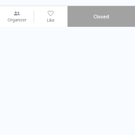
Closed
Organizer
Like
You may like
2026.08.15 (Sat) - 08.22 (Sat)
2026.08.15 (Sat) - 0
【親子手作體驗】哈東派對！
「共織宇宙」
比哈皮、東窩蕊
共織宇宙】 
Taipei City
New Taipei C
#
歡迎新手
901
8
#
植物生態瓶