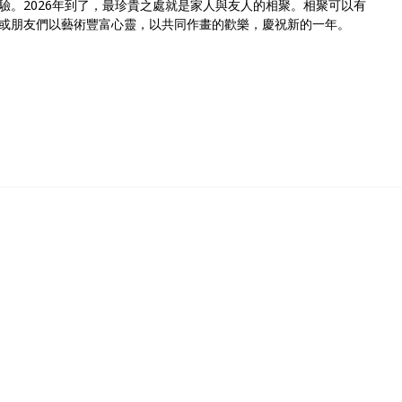
驗。2026年到了，最珍貴之處就是家人與友人的相聚。相聚可以有
或朋友們以藝術豐富心靈，以共同作畫的歡樂，慶祝新的一年。