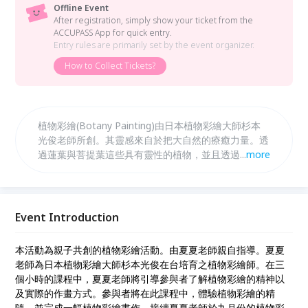
Offline Event
After registration, simply show your ticket from the
ACCUPASS App for quick entry.
Entry rules are primarily set by the event organizer.
How to Collect Tickets?
植物彩繪(Botany Painting)由日本植物彩繪大師杉本
光俊老師所創。其靈感來自於把大自然的療癒力量。透
過蓮葉與菩提葉這些具有靈性的植物，並且透過作畫者
...
more
的巧思，讓大自然與作畫者之手轉化成藝術的力量。本
次活動為2026年第一次課程。特別選在剛跨入新年的
一月，讓親子能一起創作一幅植物彩繪畫作。這將會是
親子同樂的最佳新年禮物。歡迎想了解與體驗植物彩繪
Event Introduction
的朋友們踴躍報名參加。
本活動為親子共創的植物彩繪活動。由夏夏老師親自指導。夏夏
老師為日本植物彩繪大師杉本光俊在台培育之植物彩繪師。在三
個小時的課程中，夏夏老師將引導參與者了解植物彩繪的精神以
及實際的作畫方式。參與者將在此課程中，體驗植物彩繪的精
隨，並完成一幅植物彩繪畫作。接續夏夏老師於九月份的植物彩