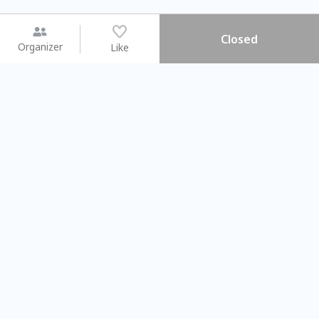
Closed
Organizer
Like
You may like
2026.08.15 (Sat) - 08.22 (Sat)
2026.08.15 (Sat) - 0
【親子手作體驗】哈東派對！
「共織宇宙」
比哈皮、東窩蕊
共織宇宙】 
Taipei City
New Taipei C
#
歡迎新手
1071
9
#
植物生態瓶