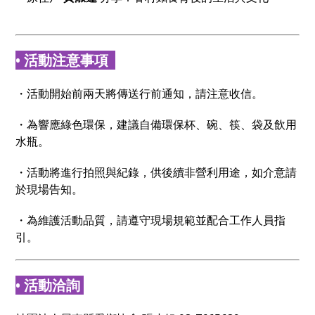
• 活動注意事項
・活動開始前兩天將傳送行前通知，請注意收信。
・為響應綠色環保，建議自備環保杯、碗、筷、袋及飲用
水瓶。
・活動將進行拍照與紀錄，供後續非營利用途，如介意請
於現場告知。
・為維護活動品質，請遵守現場規範並配合工作人員指
引。
• 活動洽詢