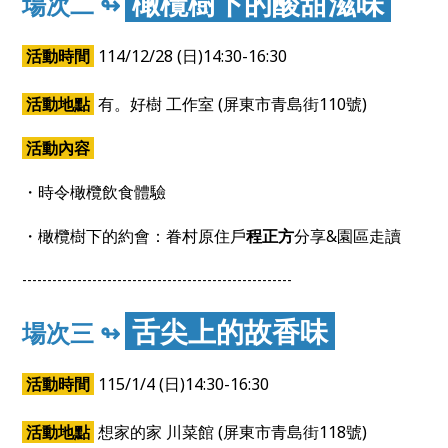
橄欖樹下的酸甜滋味
場次二 ↬
活動時間
114/12/28 (日)14:30-16:30
活動地點
有。好樹 工作室 (屏東市青島街110號)
活動內容
・時令橄欖飲食體驗
・橄欖樹下的約會：眷村原住戶
程正方
分享&園區走讀
------------------------------------------------------
舌尖上的故香味
場次三 ↬
活動時間
115/1/4 (日)14:30-16:30
活動地點
想家的家 川菜館 (屏東市青島街118號)