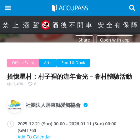
禁
止
酒
駕
酒
後
不
開
車
安
全
有
保
障
Share
Open with app
Offline Event
Arts
Food & Drink
拾憶星村：村子裡的流年食光－眷村體驗活動
3,406
8
社團法人屏東縣愛鄉協會
2025.12.21 (Sun) 00:00 - 2026.01.11 (Sun) 00:00
(GMT+8)
Add To Calendar