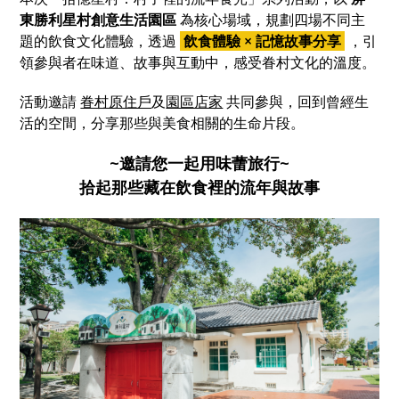
東勝利星村創意生活園區
為核心場域，規劃四場不同主
題的飲食文化體驗，透過
飲食體驗 × 記憶故事分享
，引
領參與者在味道、故事與互動中，感受眷村文化的溫度。
活動邀請
眷村原住戶
及
園區店家
共同參與，回到曾經生
活的空間，分享那些與美食相關的生命片段。
~邀請您一起用味蕾旅行~
拾起那些藏在飲食裡的流年與故事