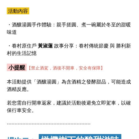
活動內容
・酒釀湯圓手作體驗：親手搓圓、煮一碗屬於冬至的甜暖
味道
・眷村原住戶
黃淑蓮
故事分享：眷村傳統節慶 與 勝利新
村的生活記憶
小提醒
【禁止酒駕，酒後不開車，安全有保障】
本活動提供「酒釀湯圓」為含酒精之發酵甜品，可能造成
酒精反應。
若您需自行開車返家，建議於活動後避免立即駕車，以確
保行車安全。
------------------------------------------------------