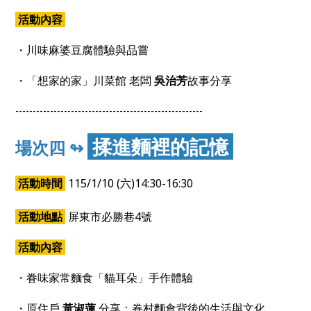
活動內容
・川味麻婆豆腐體驗與品嘗
・「想家的家」川菜館 老闆
吳治芳
故事分享
------------------------------------------------------
揉進麵裡的記憶
場次四 ↬
活動時間
115/1/10 (六)14:30-16:30
活動地點
屏東市必勝巷4號
活動內容
・眷味家常麵食「貓耳朵」手作體驗
・原住戶
黃淑蓮
分享：眷村麵食背後的生活與文化