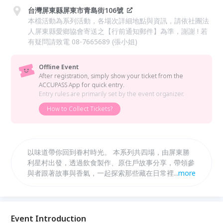
台灣屏東縣屏東市青島街106號
本檔活動為系列活動，各場次詳細地點與資訊，請依社團法
人屏東縣愛鄉協會寄送之【行前通知郵件】為準，謝謝 ! 若
有疑問請致電 08-7665689 (張小姐)
Offline Event
After registration, simply show your ticket from the
ACCUPASS App for quick entry.
Entry rules are primarily set by the event organizer.
How to Collect Tickets?
以味道帶你回到眷村時光。 本系列共四場，由屏東勝
利星村出發，透過飲食製作、原住戶故事分享，帶領參
與者跟著故事與香氣，一起探索那些藏在日常裡的眷村
...
more
風味，找回歲月中家的味道。
Event Introduction