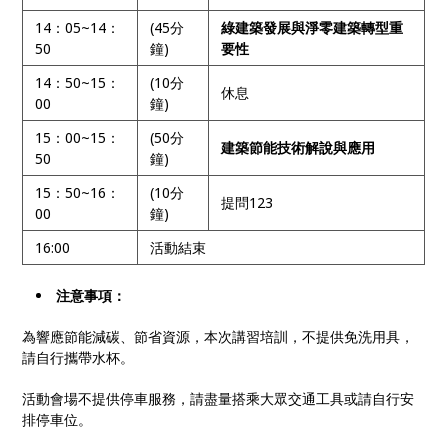
14：05~14：
(45分
綠建築發展與淨零建築轉型重
50
鐘)
要性
14：50~15：
(10分
休息
00
鐘)
15：00~15：
(50分
建築節能技術解說與應用
50
鐘)
15：50~16：
(10分
提問123
00
鐘)
16:00
活動結束
注意事項：
為響應節能減碳、節省資源，本次講習培訓，不提供免洗用具，
請自行攜帶水杯。
活動會場不提供停車服務，請盡量搭乘大眾交通工具或請自行安
排停車位。