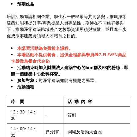
預期效益
培訓活動邀請相關企業、學生和一般民眾等共同參與，推廣淨零
建築知能和提升準/專業從業人員專業性，期待在不同族群參與
下，推動淨零建築跨域整合之教學資源累積與擴散，並且進一步
促成淨零建築跨領域人才培育之目的。
本講習活動為免費報名課程。
本場活動不提供餐食，提供全程參與學員🎁7-ELEVEN商品
卡🎁做為餐食代金👍
活動結束時加入財團法人建築中心的line群及FB的粉絲，即
贈一個建築中心飲料杯套。
參加對象：
對淨零建築知能有興趣之民眾。
活動議程
時
間
活 動 內 容
13：30~14：
-
簽到
00
14：00~14：
(5分鐘)
開場及活動大合照
05