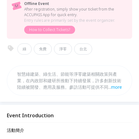
Offline Event
After registration, simply show your ticket from the
ACCUPASS App for quick entry.
Entry rules are primarily set by the event organizer.
How to Collect Tickets?
綠
免費
淨零
台北
智慧綠建築、綠生活、節能等淨零建築相關政策與產
業，在內政部和建研所推動下持續發展，許多創新技術
陸續被開發、應用及服務。參訪活動可提供不同參與者
...
more
學習體驗，對青年學子具有了解未來建築相關動向，對
民眾具有了解現今建築趨勢走向，藉此充分思考臺灣建
築因應全球淨零碳排放發展趨勢下及建築轉型後，在節
能建材、綠電使用、智慧家居等元素，並從學習日常生
Event Introduction
活中改變，進而達到淨零建築與綠色生活的目標。
活動簡介